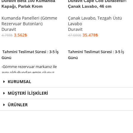
Duravit Beta 100 Kumanda
Duravit Cape Cod Duraceram
Kapağı, Parlak Krom
Çanak Lavabo, 46 cm
Kumanda Panelleri (Gömme
Çanak Lavabo
,
Tezgah Üstü
Rezervuar Butonları)
Lavabo
Duravit
Duravit
3.562
₺
35.478
₺
4.788
₺
47.686
₺
SEPETE EKLE
SEPETE EKLE
Tahmini Teslimat Süresi : 3-5 İş
Tahmini Teslimat Süresi : 3-5 İş
Günü
Günü
-Gömme rezervuar markanız ile
aynı olduğundan emin olunuz.
KURUMSAL
MÜŞTERİ İLİŞKİLERİ
ÜRÜNLER