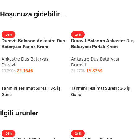
Hoşunuza gidebilir…
-26%
-26%
Duravit Balcoon Ankastre Duş
Duravit Balcoon Ankastre Duş
Bataryası Parlak Krom
Bataryası Parlak Krom
Ankastre Duş Bataryası
Ankastre Duş Bataryası
Duravit
Duravit
22.164
₺
15.825
₺
29.790
₺
21.270
₺
SEPETE EKLE
SEPETE EKLE
Tahmini Teslimat Süresi : 3-5 İş
Tahmini Teslimat Süresi : 3-5 İş
Günü
Günü
İlgili ürünler
-26%
-26%