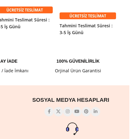
SEPETE EKLE
ahmini Teslimat Süresi :
Tahmini
Tahmini Teslimat Süresi :
-5 İş Günü
3-5 İş 
3-5 İş Günü
AY İADE
100% GÜVENİLİRLİK
l / İade İmkanı
Orjinal Ürün Garantisi
SOSYAL MEDYA HESAPLARI