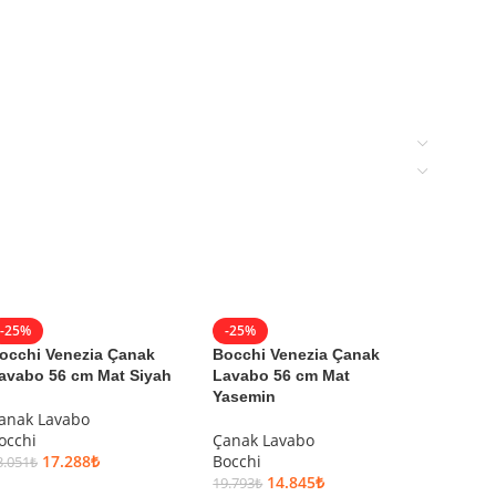
-25%
-25%
-25%
occhi Venezia Çanak
Bocchi Venezia Çanak
Bocchi
avabo 56 cm Mat Siyah
Lavabo 56 cm Mat
Lavabo
Yasemin
anak Lavabo
Çanak 
occhi
Çanak Lavabo
Bocchi
17.288
₺
Bocchi
3.051
₺
20.579
₺
14.845
₺
19.793
₺
SEPETE EKLE
SEPET