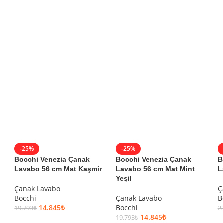
-25%
-25%
Bocchi Venezia Çanak
Bocchi Venezia Çanak
B
Lavabo 56 cm Mat Kaşmir
Lavabo 56 cm Mat Mint
L
Yeşil
Çanak Lavabo
Ç
Bocchi
Çanak Lavabo
B
14.845
₺
Bocchi
19.793
₺
2
14.845
₺
19.793
₺
SEPETE EKLE