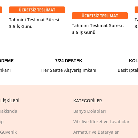
SEPETE EKLE
Tahmini Teslimat Süresi :
T
Tahmini Teslimat Süresi :
3-5 İş Günü
3
3-5 İş Günü
 ÖDEME
7/24 DESTEK
KOL
İmkanı
Her Saatte Alışveriş İmkanı
Basit İpta
LIŞKILERI
KATEGORILER
Hakkında
Banyo Dolapları
ip
Vitrifiye Klozet ve Lavabolar
e Güvenlk
Armatür ve Bataryalar