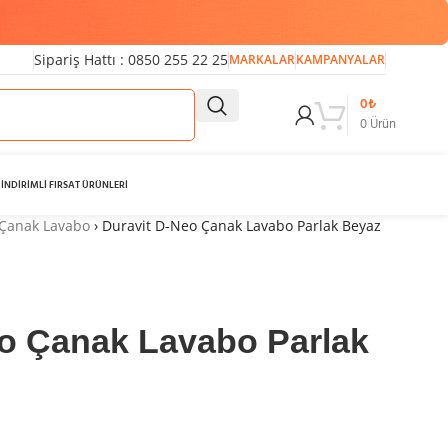
Sipariş Hattı : 0850 255 22 25
MARKALAR
KAMPANYALAR
0
₺
0
Ürün
İNDİRİMLİ FIRSAT ÜRÜNLERİ
Çanak Lavabo
›
Duravit D-Neo Çanak Lavabo Parlak Beyaz
eo Çanak Lavabo Parlak