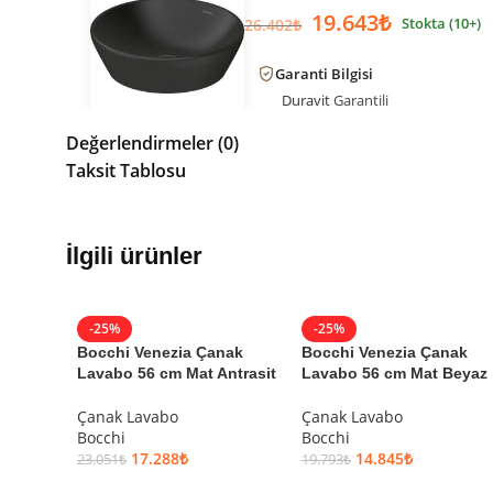
19.643
₺
Stokta (10+)
26.402
₺
Garanti Bilgisi
Duravit
Garantili
Değerlendirmeler (0)
Ürün Kodu:
2371400070
Taksit Tablosu
Kategori:
Çanak Lavabo
Marka:
Duravit
Seri:
D-Neo
Renk:
Parlak Beyaz
İlgili ürünler
Ölçü:
40 cm
Etiketler:
duravit
-25%
-25%
Bocchi Venezia Çanak
Bocchi Venezia Çanak
Lavabo 56 cm Mat Antrasit
Lavabo 56 cm Mat Beyaz
Çanak Lavabo
Çanak Lavabo
Bocchi
Bocchi
17.288
₺
14.845
₺
23.051
₺
19.793
₺
SEPETE EKLE
SEPETE EKLE