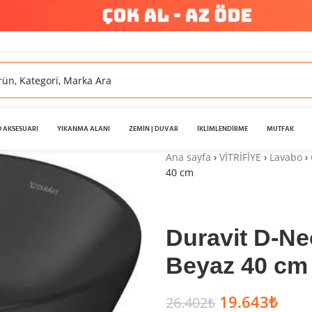
 AKSESUARI
YIKANMA ALANI
ZEMİN | DUVAR
İKLİMLENDİRME
MUTFAK
Ana sayfa
›
VİTRİFİYE
›
Lavabo
›
40 cm
Duravit D-N
Beyaz 40 cm
19.643
₺
26.402
₺