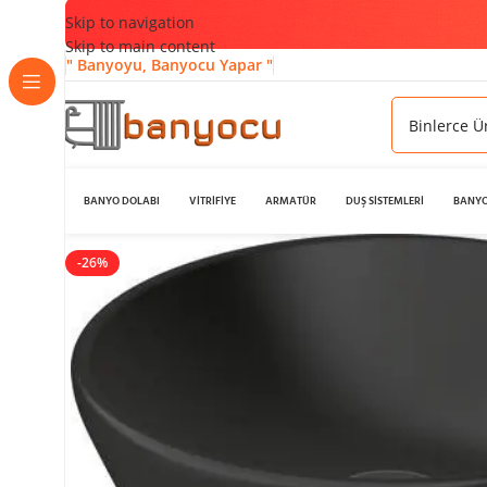
Skip to navigation
Skip to main content
" Banyoyu, Banyocu Yapar "
BANYO DOLABI
VİTRİFİYE
ARMATÜR
DUŞ SİSTEMLERİ
BANYO
-26%