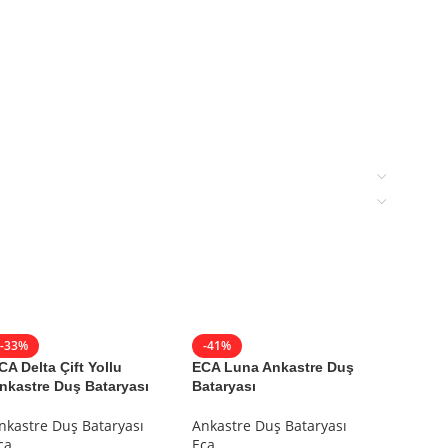
-33%
-41%
-33%
CA Delta Çift Yollu
ECA Luna Ankastre Duş
ECA Mi
nkastre Duş Bataryası
Bataryası
Batarya
nkastre Duş Bataryası
Ankastre Duş Bataryası
Ankastr
ca
Eca
Eca