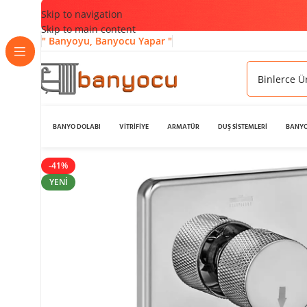
Skip to navigation
Skip to main content
" Banyoyu, Banyocu Yapar "
BANYO DOLABI
VİTRİFİYE
ARMATÜR
DUŞ SİSTEMLERİ
BANYO
-41%
YENI