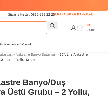
Sipariş Hattı : 0850 255 22 25
MARKALAR
KAMPANYALAR
0
₺
0
Ürün
İNDİRİMLİ FIRSAT ÜRÜNLERİ
ataryası
›
Ankastre Banyo Bataryası
›
ECA Life Ankastre
Grubu – 2 Yollu, Krom
kastre Banyo/Duş
a Üstü Grubu – 2 Yollu,