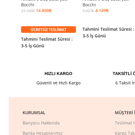
Bocchi
Bocchi
14.800
₺
4.149
₺
21.143
₺
5.927
₺
SEPETE EKLE
SEPETE EKLE
Tahmini Teslimat Süresi :
3-5 İş Günü
Tahmini Teslimat Süresi :
3-5 İş Günü
HIZLI KARGO
TAKSİTLİ
Güvenli ve Hızlı Kargo
6 Taksit 
KURUMSAL
MÜŞTERI İ
Banyocu Hakkında
Teslimat 
Banka Hesaplarımız
Kargo Tak