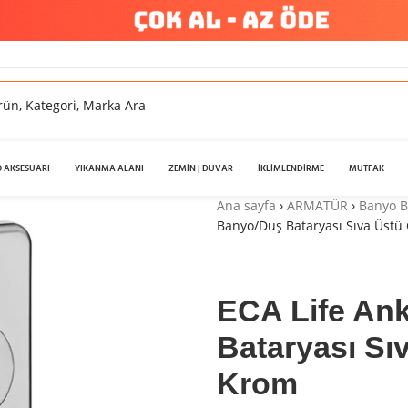
 AKSESUARI
YIKANMA ALANI
ZEMİN | DUVAR
İKLİMLENDİRME
MUTFAK
Ana sayfa
›
ARMATÜR
›
Banyo B
Banyo/Duş Bataryası Sıva Üstü 
ECA Life An
Bataryası Sıv
Krom