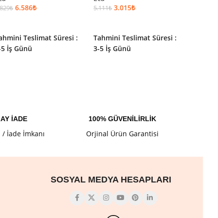
6.586
₺
3.015
₺
2
.829
₺
5.111
₺
3.877
₺
SEPETE EKLE
SEPETE EKLE
SEPET
ahmini Teslimat Süresi :
Tahmini Teslimat Süresi :
Tahmini
-5 İş Günü
3-5 İş Günü
3-5 İş 
AY İADE
100% GÜVENİLİRLİK
l / İade İmkanı
Orjinal Ürün Garantisi
SOSYAL MEDYA HESAPLARI