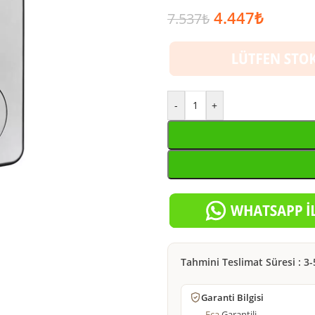
4.447
₺
7.537
₺
-
+
Tahmini Teslimat Süresi : 3-
Garanti Bilgisi
Eca
Garantili