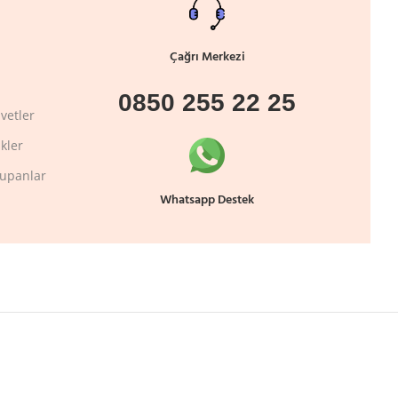
Çağrı Merkezi
0850 255 22 25
vetler
kler
lupanlar
Whatsapp Destek