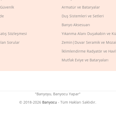
e Güvenlk
Armatür ve Bataryalar
ade
Duş Sistemleri ve Setleri
Banyo Aksesuarı
Satış Sözleşmesi
Yıkanma Alanı Duşakabin ve Kü
ulan Sorular
Zemin|Duvar Seramik ve Mozai
İklimlendirme Radyatör ve Hav
Mutfak Eviye ve Bataryaları
"Banyoyu, Banyocu Yapar"
© 2018-2026
Banyocu
- Tüm Hakları Saklıdır.