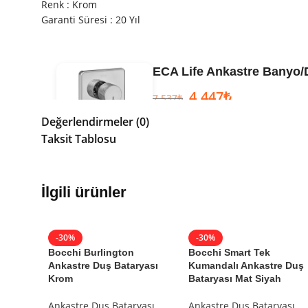
Renk : Krom
Garanti Süresi : 20 Yıl
ECA Life Ankastre Banyo/D
4.447
₺
7.537
₺
Değerlendirmeler (0)
Garanti Bilgisi
Taksit Tablosu
Eca
Garantili
Ürün Kodu:
102167222-KDE
Kategori:
Ankastre Banyo Batarya
İlgili ürünler
Marka:
Eca
Seri:
Life
Renk:
Krom
-30%
-30%
Etiketler:
eca
Bocchi Burlington
Bocchi Smart Tek
Ankastre Duş Bataryası
Kumandalı Ankastre Duş
Krom
Bataryası Mat Siyah
Ankastre Duş Bataryası
Ankastre Duş Bataryası