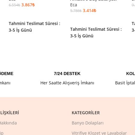
3.867
₺
Eca
6.554
₺
9
3.414
₺
5.786
₺
SEPETE EKLE
SEPETE EKLE
Tahmini Teslimat Süresi :
T
Tahmini Teslimat Süresi :
3-5 İş Günü
3
3-5 İş Günü
 ÖDEME
7/24 DESTEK
KOL
İmkanı
Her Saatte Alışveriş İmkanı
Basit İpta
LIŞKILERI
KATEGORILER
Hakkında
Banyo Dolapları
ip
Vitrifiye Klozet ve Lavabolar