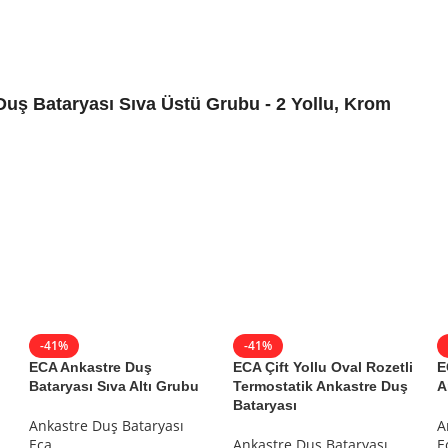
uş Bataryası Sıva Üstü Grubu - 2 Yollu, Krom
sı
,
Ankastre Duş Bataryası
-41%
-41%
ECA Ankastre Duş
ECA Çift Yollu Oval Rozetli
E
Bataryası Sıva Altı Grubu
Termostatik Ankastre Duş
A
Bataryası
Ankastre Duş Bataryası
A
Eca
Ankastre Duş Bataryası
E