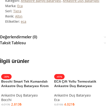
Kategori:
Ankastre Banyo Bataryası
,
Ankastre Duş Bataryası
Marka:
Eca
Seri:
Tiera
Renk:
Altın
Etiketler:
eca
Değerlendirmeler (0)
Taksit Tablosu
İlgili ürünler
-30%
-41%
Bocchi Smart Tek Kumandalı
ECA Çift Yollu Termostatik
Ankastre Duş Bataryası Krom
Ankastre Duş Bataryası
Ankastre Duş Bataryası
Ankastre Duş Bataryası
Bocchi
Eca
2.813
₺
4.021
₺
4.019
₺
6.816
₺