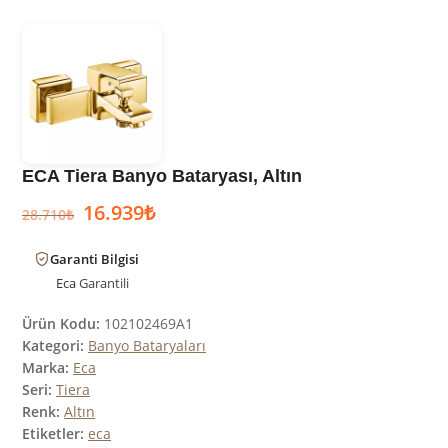
ECA Tiera Banyo Bataryası, Altın
16.939
₺
28.710
₺
Garanti Bilgisi
Eca
Garantili
Ürün Kodu:
102102469A1
Kategori:
Banyo Bataryaları
Marka:
Eca
Seri:
Tiera
Renk:
Altın
Etiketler:
eca