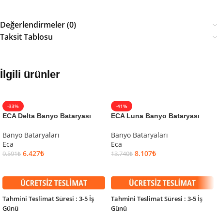
Değerlendirmeler (0)
Taksit Tablosu
İlgili ürünler
-33%
-41%
ECA Delta Banyo Bataryası
ECA Luna Banyo Bataryası
Banyo Bataryaları
Banyo Bataryaları
Eca
Eca
6.427
₺
8.107
₺
9.591
₺
13.740
₺
SEPETE EKLE
SEPETE EKLE
Tahmini Teslimat Süresi : 3-5 İş
Tahmini Teslimat Süresi : 3-5 İş
Günü
Günü