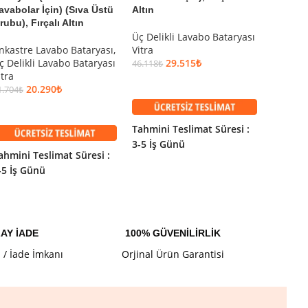
avabolar İçin) (Sıva Üstü
Altın
rubu), Fırçalı Altın
Üç Deli
Üç Delikli Lavabo Bataryası
Vitra
nkastre Lavabo Bataryası
,
Vitra
46.118
₺
ç Delikli Lavabo Bataryası
29.515
₺
46.118
₺
SEPET
itra
SEPETE EKLE
20.290
₺
1.704
₺
SEPETE EKLE
Tahmini
Tahmini Teslimat Süresi :
3-5 İş 
3-5 İş Günü
ahmini Teslimat Süresi :
-5 İş Günü
AY İADE
100% GÜVENİLİRLİK
l / İade İmkanı
Orjinal Ürün Garantisi