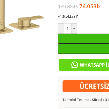
76.053
₺
139.884
₺
Stokta (1)
-
+
Tahmini Teslimat Süresi : 3-