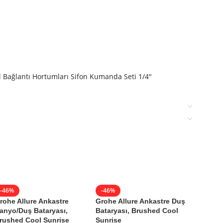
l Bağlantı Hortumları Sifon Kumanda Seti 1/4"
-46%
-46%
-46%
rohe Allure Ankastre
Grohe Allure Ankastre Duş
Grohe A
anyo/Duş Bataryası,
Bataryası, Brushed Cool
Stop Va
rushed Cool Sunrise
Sunrise
Sunrise