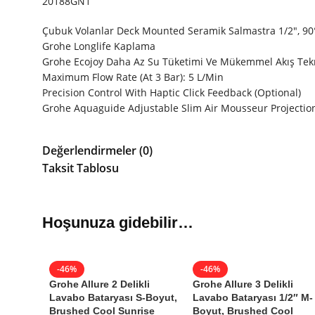
20188GN1
Çubuk Volanlar Deck Mounted Seramik Salmastra 1/2", 90
Grohe Longlife Kaplama
Grohe Ecojoy Daha Az Su Tüketimi Ve Mükemmel Akış Tekn
Maximum Flow Rate (At 3 Bar): 5 L/Min
Precision Control With Haptic Click Feedback (Optional)
Grohe Aquaguide Adjustable Slim Air Mousseur Projection 
Değerlendirmeler (0)
Grohe Allure 3 Delikli La
Taksit Tablosu
76.053
₺
Stokta (1)
139.884
₺
Garanti Bilgisi
Hoşunuza gidebilir…
Grohe
Garantili
Ürün Kodu:
20188GN1
-46%
-46%
Kategori:
Üç Delikli Lavabo Batary
Grohe Allure 2 Delikli
Grohe Allure 3 Delikli
Marka:
Grohe
Lavabo Bataryası S-Boyut,
Lavabo Bataryası 1/2″ M-
Seri:
Allure
Brushed Cool Sunrise
Boyut, Brushed Cool