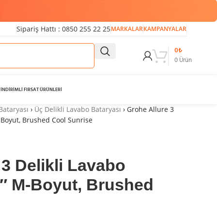
Sipariş Hattı : 0850 255 22 25
MARKALAR
KAMPANYALAR
0
₺
0
Ürün
İNDİRİMLİ FIRSAT ÜRÜNLERİ
Bataryası
›
Üç Delikli Lavabo Bataryası
›
Grohe Allure 3
M-Boyut, Brushed Cool Sunrise
 3 Delikli Lavabo
2″ M-Boyut, Brushed