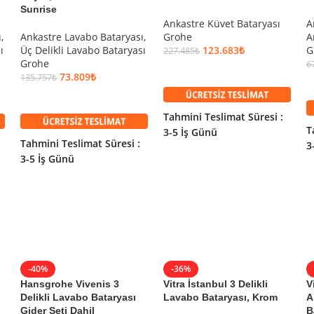
Sunrise
Ankastre Küvet Bataryası
A
ı
,
Ankastre Lavabo Bataryası
,
Grohe
A
ı
Üç Delikli Lavabo Bataryası
123.683
₺
G
227.485
₺
Grohe
6
SEPETE EKLE
73.809
₺
135.757
₺
SEPETE EKLE
Tahmini Teslimat Süresi :
T
3-5 İş Günü
Tahmini Teslimat Süresi :
3
3-5 İş Günü
-40%
-36%
Hansgrohe Vivenis 3
Vitra İstanbul 3 Delikli
V
Delikli Lavabo Bataryası
Lavabo Bataryası, Krom
A
Gider Seti Dahil
B