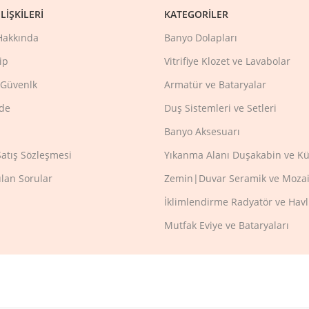
LIŞKILERI
KATEGORILER
Hakkında
Banyo Dolapları
ip
Vitrifiye Klozet ve Lavabolar
e Güvenlk
Armatür ve Bataryalar
ade
Duş Sistemleri ve Setleri
Banyo Aksesuarı
Satış Sözleşmesi
Yıkanma Alanı Duşakabin ve Kü
ulan Sorular
Zemin|Duvar Seramik ve Mozai
İklimlendirme Radyatör ve Hav
Mutfak Eviye ve Bataryaları