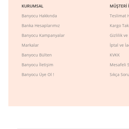
KURUMSAL
MÜŞTERI İ
Banyocu Hakkında
Teslimat 
Banka Hesaplarımız
Kargo Tak
Banyocu Kampanyalar
Gizlilik v
Markalar
İptal ve İ
Banyocu Bülten
KVKK
Banyocu İletişim
Mesafeli 
Banyocu Üye Ol !
Sıkça Sor