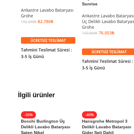
Sunrise
Renk:
Fırçalı Altın
Ankastre Lavabo Bataryası
Etiketler:
grohe
Grohe
Ankastre Lavabo Bataryas
82.786
₺
Üç Delikli Lavabo Bataryas
152.268
₺
Grohe
SEPETE EKLE
76.053
₺
139.884
₺
SEPETE EKLE
Tahmini Teslimat Süresi :
3-5 İş Günü
Tahmini Teslimat Süresi :
3-5 İş Günü
İlgili ürünler
-30%
-40%
Bocchi Burlington Üç
Hansgrohe Metropol 3
Delikli Lavabo Bataryası
Delikli Lavabo Bataryası
Saten Nikel
Gider Seti Dahil