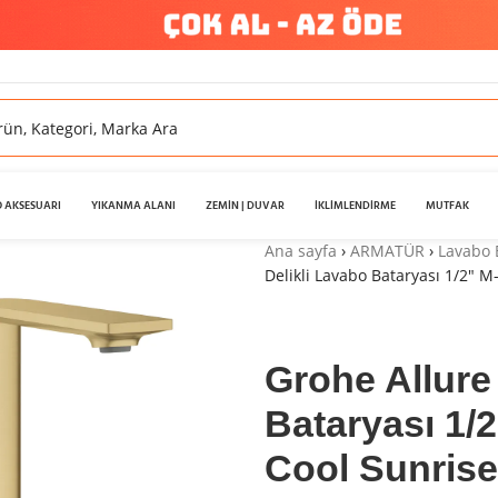
 AKSESUARI
YIKANMA ALANI
ZEMİN | DUVAR
İKLİMLENDİRME
MUTFAK
Ana sayfa
›
ARMATÜR
›
Lavabo 
Delikli Lavabo Bataryası 1/2″ 
Grohe Allure
Bataryası 1/
Cool Sunrise