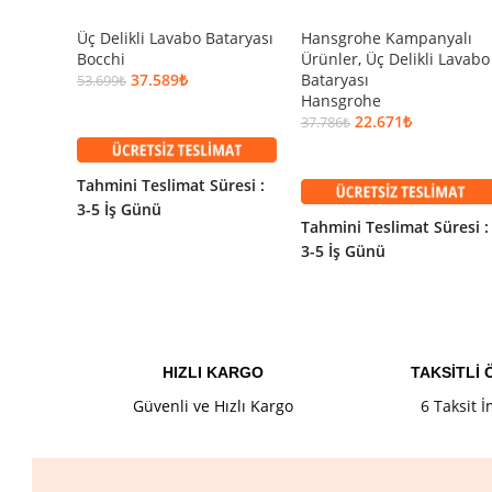
Üç Delikli Lavabo Bataryası
Hansgrohe Kampanyalı
Bocchi
Ürünler
,
Üç Delikli Lavabo
37.589
₺
Bataryası
53.699
₺
Hansgrohe
SEPETE EKLE
22.671
₺
37.786
₺
SEPETE EKLE
Tahmini Teslimat Süresi :
3-5 İş Günü
Tahmini Teslimat Süresi :
3-5 İş Günü
HIZLI KARGO
TAKSİTLİ
Güvenli ve Hızlı Kargo
6 Taksit 