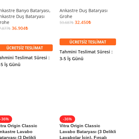
nkastre Banyo Bataryası
,
Ankastre Duş Bataryası
Stop Va
nkastre Duş Bataryası
Grohe
Grohe
rohe
32.450
₺
59.687
₺
21.228
₺
36.904
₺
7.877
₺
SEPETE EKLE
SEPET
SEPETE EKLE
Tahmini Teslimat Süresi :
Tahmini
ahmini Teslimat Süresi :
3-5 İş Günü
3-5 İş 
-5 İş Günü
-36%
-36%
-36%
itra Origin Classic
Vitra Origin Classic
Vitra O
nkastre Lavabo
Lavabo Bataryası (3 Delikli
Lavabo 
ataryası (3 Delikli
Lavabolar İçin), Fırçalı
Lavabol