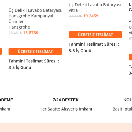
Üç Delikli Lavabo Bataryası
L
Üç Delikli Lavabo Bataryası
,
Vitra
G
Hansgrohe Kampanyalı
19.245
₺
30.072
₺
Ürünler
A
SEPETE EKLE
Hansgrohe
Ü
15.876
₺
V
26.461
₺
3
SEPETE EKLE
Tahmini Teslimat Süresi :
3-5 İş Günü
Tahmini Teslimat Süresi :
T
3-5 İş Günü
3
 ÖDEME
7/24 DESTEK
KOL
İmkanı
Her Saatte Alışveriş İmkanı
Basit İpta