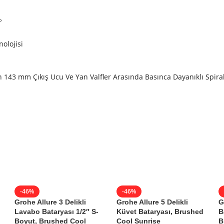
°
olojisi
143 mm Çıkış Ucu Ve Yan Valfler Arasında Basınca Dayanıklı Spira
vabo Bataryası 1/2″ M-Boyut, Brushed Cool Sunrise
-46%
-46%
ası
Grohe Allure 3 Delikli
Grohe Allure 5 Delikli
G
Lavabo Bataryası 1/2″ S-
Küvet Bataryası, Brushed
B
Boyut, Brushed Cool
Cool Sunrise
B