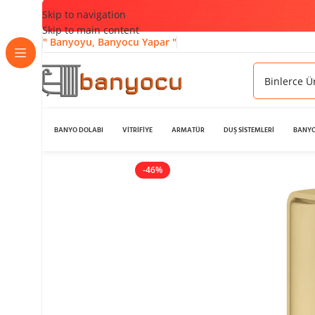
Skip to navigation
Skip to main content
" Banyoyu, Banyocu Yapar "
BANYO DOLABI
VİTRİFİYE
ARMATÜR
DUŞ SİSTEMLERİ
BANYO
-46%