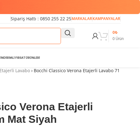
Sipariş Hattı : 0850 255 22 25
MARKALAR
KAMPANYALAR
0
₺
0
Ürün
İNDİRİMLİ FIRSAT ÜRÜNLERİ
Etajerli Lavabo
›
Bocchi Classico Verona Etajerli Lavabo 71
ico Verona Etajerli
m Mat Siyah