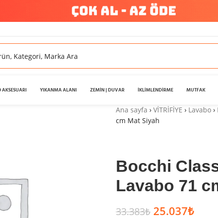
 AKSESUARI
YIKANMA ALANI
ZEMİN | DUVAR
İKLİMLENDİRME
MUTFAK
Ana sayfa
›
VİTRİFİYE
›
Lavabo
›
cm Mat Siyah
Bocchi Class
Lavabo 71 c
25.037
₺
33.383
₺