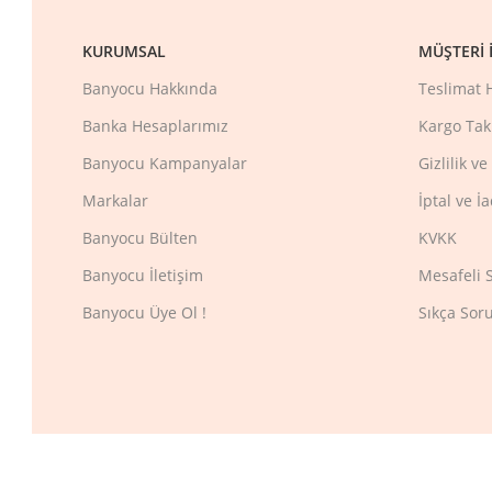
KURUMSAL
MÜŞTERI İ
Banyocu Hakkında
Teslimat 
Banka Hesaplarımız
Kargo Tak
Banyocu Kampanyalar
Gizlilik v
Markalar
İptal ve İ
Banyocu Bülten
KVKK
Banyocu İletişim
Mesafeli 
Banyocu Üye Ol !
Sıkça Sor