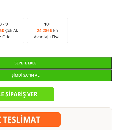
3 - 9
10+
6
₺
Çok Al,
24.286
₺
En
z Öde
Avantajlı Fiyat
SEPETE EKLE
ŞIMDI SATIN AL