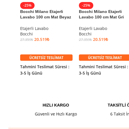
-25%
-25%
Ağırlık 23,71 Kg
Bocchi Milano Etajerli
Bocchi Milano Etajerli
Lavabo 100 cm Mat Beyaz
Lavabo 100 cm Mat Gri
Yükseklik 220 mm
Etajerli Lavabo
Etajerli Lavabo
Bocchi
Bocchi
20.519
₺
20.519
₺
27.359
₺
27.359
₺
Bocchi Classico Verona Et
SEPETE EKLE
SEPETE EKLE
25.037
₺
Stokta (2)
33.383
₺
Garanti Bilgisi
Tahmini Teslimat Süresi :
Tahmini Teslimat Süresi :
3-5 İş Günü
3-5 İş Günü
Bocchi
Garantili
Ürün Kodu:
1040-004-0127
Kategori:
Etajerli Lavabo
Marka:
Bocchi
Seri:
Classico
HIZLI KARGO
TAKSİTLİ
Renk:
Mat Siyah
Güvenli ve Hızlı Kargo
6 Taksit 
Ölçü:
71 cm
Etiketler:
bocchi