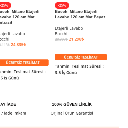
-25%
-25%
-25%
occhi Milano Etajerli
Bocchi Milano Etajerli
Bocchi 
avabo 120 cm Mat
Lavabo 120 cm Mat Beyaz
Lavabo 
ntrasit
Etajerli Lavabo
Etajerl
tajerli Lavabo
Bocchi
Bocchi
occhi
21.298
₺
28.397
₺
28.397
₺
24.835
₺
3.113
₺
SEPETE EKLE
SEPET
SEPETE EKLE
Tahmini Teslimat Süresi :
Tahmini
ahmini Teslimat Süresi :
3-5 İş Günü
3-5 İş 
-5 İş Günü
AY İADE
100% GÜVENİLİRLİK
l / İade İmkanı
Orjinal Ürün Garantisi