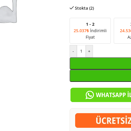
Stokta (2)
1 - 2
25.037
₺
İndirimli
24.53
Fiyat
A
-
+