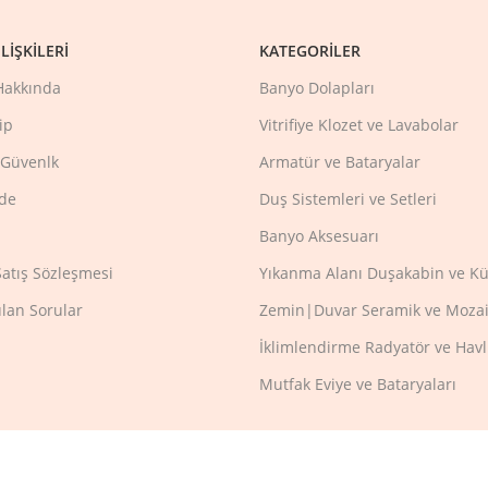
LIŞKILERI
KATEGORILER
Hakkında
Banyo Dolapları
ip
Vitrifiye Klozet ve Lavabolar
e Güvenlk
Armatür ve Bataryalar
ade
Duş Sistemleri ve Setleri
Banyo Aksesuarı
Satış Sözleşmesi
Yıkanma Alanı Duşakabin ve Kü
ulan Sorular
Zemin|Duvar Seramik ve Mozai
İklimlendirme Radyatör ve Hav
Mutfak Eviye ve Bataryaları