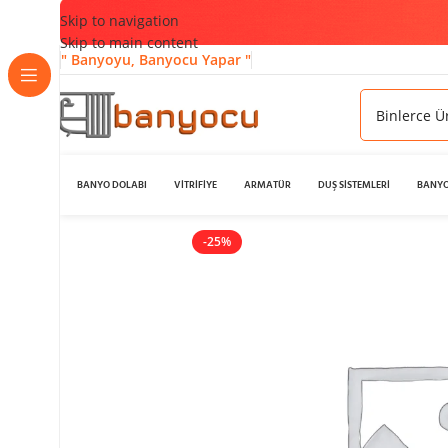
Skip to navigation
Skip to main content
" Banyoyu, Banyocu Yapar "
BANYO DOLABI
VİTRİFİYE
ARMATÜR
DUŞ SİSTEMLERİ
BANYO
-25%