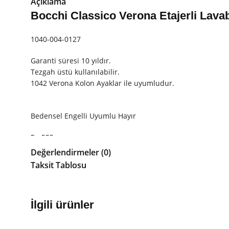
Açıklama
Bocchi Classico Verona Etajerli Lava
1040-004-0127
Garanti süresi 10 yıldır.
Tezgah üstü kullanılabilir.
1042 Verona Kolon Ayaklar ile uyumludur.
Bedensel Engelli Uyumlu Hayır
En 555 mm
Değerlendirmeler (0)
Montaj Şekli Etajerli Lavabo
Taksit Tablosu
Armatür Deliği Üç Delikli
Boy 710 mm
İlgili ürünler
Su Taşma Deliği Yok