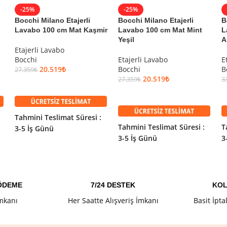
-25%
-25%
Bocchi Milano Etajerli
Bocchi Milano Etajerli
B
Lavabo 100 cm Mat Kaşmir
Lavabo 100 cm Mat Mint
L
Yeşil
A
Etajerli Lavabo
Bocchi
Etajerli Lavabo
E
20.519
₺
Bocchi
B
27.359
₺
ajerli Lavabo 71 cm Mat Siyah
20.519
₺
27.359
₺
3
SEPETE EKLE
SEPETE EKLE
Tahmini Teslimat Süresi :
Tahmini Teslimat Süresi :
T
3-5 İş Günü
3-5 İş Günü
3
 ÖDEME
7/24 DESTEK
KOL
İmkanı
Her Saatte Alışveriş İmkanı
Basit İpta