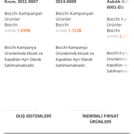
Krom, 3011-0007
3014-0009
Askılık İkili A
0001-EG
Bocchi Kampanyalı
Bocchi Kampanyalı
Ürünler
Ürünler
Bocchi Kampa
Bocchi
Bocchi
Ürünler
1.690
₺
1.722
₺
Bocchi
3.095
₺
3.149
₺
2.733
₺
4.997
₺
SEPETE EKLE
SEPETE EKLE
SEPETE EKLE
Bocchi Kampanya
Bocchi Kampanya
Bocchi Kampa
Ürünlerinde Klozet ve
Ürünlerinde Klozet ve
Ürünlerinde Kl
Kapakları Ayrı Olarak
Kapakları Ayrı Olarak
Kapakları Ayrı 
Satılmamaktadır.
Satılmamaktadır.
Satılmamaktadı
DUŞ SİSTEMLERİ
İNDİRİMLİ FIRSAT
ÜRÜNLERİ