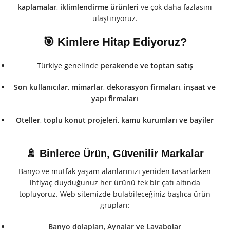
kaplamalar
,
iklimlendirme ürünleri
ve çok daha fazlasını
ulaştırıyoruz.
🎯 Kimlere Hitap Ediyoruz?
Türkiye genelinde
perakende ve toptan satış
Son kullanıcılar
,
mimarlar
,
dekorasyon firmaları
,
inşaat ve
yapı firmaları
Oteller
,
toplu konut projeleri
,
kamu kurumları
ve
bayiler
🚿 Binlerce Ürün, Güvenilir Markalar
Banyo ve mutfak yaşam alanlarınızı yeniden tasarlarken
ihtiyaç duyduğunuz her ürünü tek bir çatı altında
topluyoruz. Web sitemizde bulabileceğiniz başlıca ürün
grupları:
Banyo dolapları
,
Aynalar
ve
Lavabolar