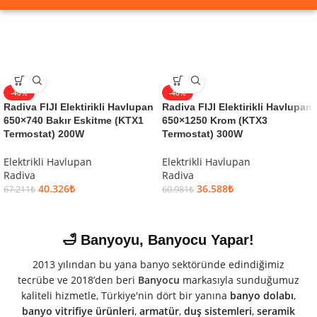
-40%
-40%
Radiva FIJI Elektirikli Havlupan
Radiva FIJI Elektirikli Havlupan
650×740 Bakır Eskitme (KTX1
650×1250 Krom (KTX3
Termostat) 200W
Termostat) 300W
Elektrikli Havlupan
Elektrikli Havlupan
Radiva
Radiva
40.326
₺
36.588
₺
67.211
₺
60.981
₺
🛁 Banyoyu, Banyocu Yapar!
2013 yılından bu yana banyo sektöründe edindiğimiz
tecrübe ve 2018’den beri
Banyocu
markasıyla sunduğumuz
kaliteli hizmetle, Türkiye'nin dört bir yanına
banyo dolabı
,
banyo vitrifiye ürünleri
,
armatür
,
duş sistemleri
,
seramik