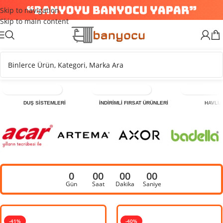
Skip to navigation
Skip to main content
DUŞ SİSTEMLERİ
İNDİRİMLİ FIRSAT ÜRÜNLERİ
HAVLU
0
00
00
00
Gün
Saat
Dakika
Saniye
-41%
-22%
-40%
-4