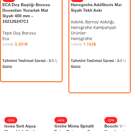
ECA Duş Başlığı Borusu
ECA Neo Klasik Ara-Taharet
Hansgrohe AddStoris Mat
ECA
Duvardan Yuvarlak Mat
Musluğu
Siyah Tekli Askı
Bat
Siyah 400 mm –
Mat
102126247C1
Tahret Muslukları
Askılık, Bornoz Askılığı
,
Eca
Hansgrohe Kampanyalı
Ank
Tepe Duş Borusu
Ürünler
5.196
₺
Eca
6.669
₺
Eca
Hansgrohe
8.2
SEPETE EKLE
3.301
₺
1.102
₺
5.594
₺
1.837
₺
S
Tahmini Teslimat Süresi : 3-5 İş
SEPETE EKLE
SEPETE EKLE
Tahm
Günü
Tahmini Teslimat Süresi : 3-5 İş
Tahmini Teslimat Süresi : 3-5 İş
Gü
Günü
Günü
-32%
-46%
-22%
Isvea Sott Aqua
Grohe Minta Spiralli
Bocchi V-To