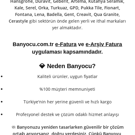
Hansgrohe
,
Duravit
,
Geberit
,
Artema
,
Kütahya Seramik
,
Kale
,
Serel
,
Orka
,
Turkuaz
,
GPD
,
Pukka Tile
,
Fionart
,
Fontana
,
Lena
,
Badella
,
Gent
,
Creavit
,
Qua Granite
,
Cerastyle
gibi sektörün önde gelen yerli ve ithal markaları
yer almaktadır.
Banyocu.com.tr
e-Fatura
ve
e-Arşiv Fatura
uygulaması kapsamındadır.
💎 Neden Banyocu?
Kaliteli ürünler, uygun fiyatlar
%100 müşteri memnuniyeti
Türkiye'nin her yerine güvenli ve hızlı kargo
Profesyonel destek ve çözüm odaklı hizmet anlayışı
🧼
Banyonuzu yeniden tasarlarken güvenilir bir çözüm
ortağı arıyorsanız, doğru yerdesiniz. Çünkü Banyoyu,