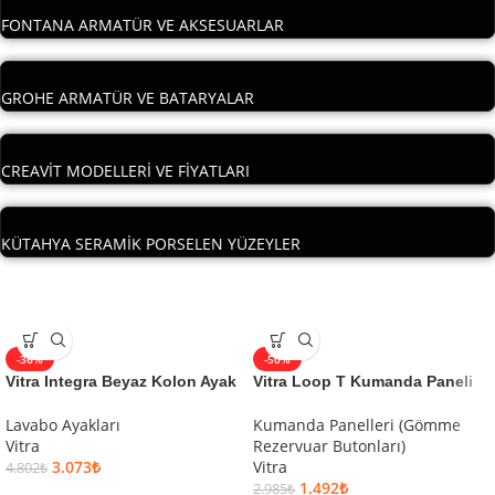
FONTANA ARMATÜR VE AKSESUARLAR
GROHE ARMATÜR VE BATARYALAR
CREAVİT MODELLERİ VE FİYATLARI
KÜTAHYA SERAMİK PORSELEN YÜZEYLER
-36%
-50%
Vitra Integra Beyaz Kolon Ayak
Vitra Loop T Kumanda Paneli
Lavabo Ayakları
Kumanda Panelleri (Gömme
Vitra
Rezervuar Butonları)
3.073
₺
Vitra
4.802
₺
1.492
₺
2.985
₺