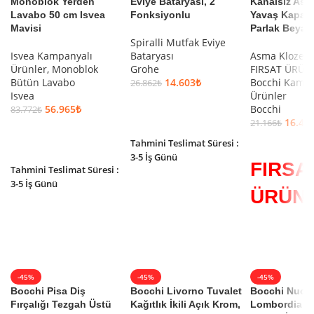
Monoblok Yerden
Eviye Bataryası, 2
Kanalsız Asm
Lavabo 50 cm Isvea
Fonksiyonlu
Yavaş Kapanı
Mavisi
Parlak Beyaz
Spiralli Mutfak Eviye
Isvea Kampanyalı
Bataryası
Asma Klozet
,
Ürünler
,
Monoblok
Grohe
FIRSAT ÜRÜN
Bütün Lavabo
14.603
₺
Bocchi Kampa
26.862
₺
Isvea
Ürünler
SEPETE EKLE
56.965
₺
Bocchi
83.772
₺
16.46
21.166
₺
SEPETE EKLE
SEPETE EKLE
Tahmini Teslimat Süresi :
3-5 İş Günü
FIRSA
Tahmini Teslimat Süresi :
3-5 İş Günü
ÜRÜNÜ 
-45%
-45%
-45%
Bocchi Pisa Diş
Bocchi Livorno Tuvalet
Bocchi Nuov
Fırçalığı Tezgah Üstü
Kağıtlık İkili Açık Krom,
Lombordia B