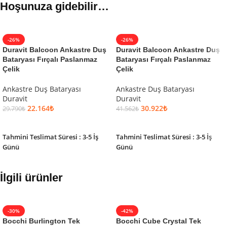
Hoşunuza gidebilir…
-26%
-26%
Duravit Balcoon Ankastre Duş
Duravit Balcoon Ankastre Duş
Bataryası Fırçalı Paslanmaz
Bataryası Fırçalı Paslanmaz
Çelik
Çelik
Ankastre Duş Bataryası
Ankastre Duş Bataryası
Duravit
Duravit
22.164
₺
30.922
₺
29.790
₺
41.562
₺
SEPETE EKLE
SEPETE EKLE
Tahmini Teslimat Süresi : 3-5 İş
Tahmini Teslimat Süresi : 3-5 İş
Günü
Günü
İlgili ürünler
-30%
-42%
Bocchi Burlington Tek
Bocchi Cube Crystal Tek