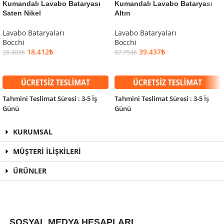
Kumandalı Lavabo Bataryası
Kumandalı Lavabo Bataryası
Saten Nikel
Altın
Lavabo Bataryaları
Lavabo Bataryaları
Bocchi
Bocchi
18.412
₺
39.437
₺
26.303
₺
67.754
₺
SEPETE EKLE
SEPETE EKLE
Tahmini Teslimat Süresi : 3-5 İş
Tahmini Teslimat Süresi : 3-5 İş
Günü
Günü
KURUMSAL
MÜŞTERİ İLİŞKİLERİ
ÜRÜNLER
SOSYAL MEDYA HESAPLARI