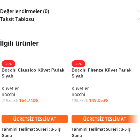
Değerlendirmeler (0)
Taksit Tablosu
İlgili ürünler
-25%
-25%
Bocchi Classico Küvet Parlak
Bocchi Firenze Küvet Parlak
Siyah
Siyah
Küvetler
Küvetler
Bocchi
Bocchi
164.740
₺
149.053
₺
219.653
₺
198.737
₺
SEPETE EKLE
SEPETE EKLE
Tahmini Teslimat Süresi : 3-5 İş
Tahmini Teslimat Süresi : 3-5 İş
Günü
Günü