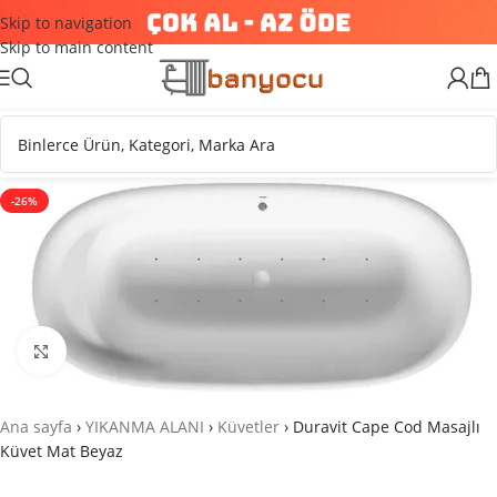
Skip to navigation
Skip to main content
-26%
Büyütmek için tıklayın
Ana sayfa
›
YIKANMA ALANI
›
Küvetler
›
Duravit Cape Cod Masajlı
Küvet Mat Beyaz