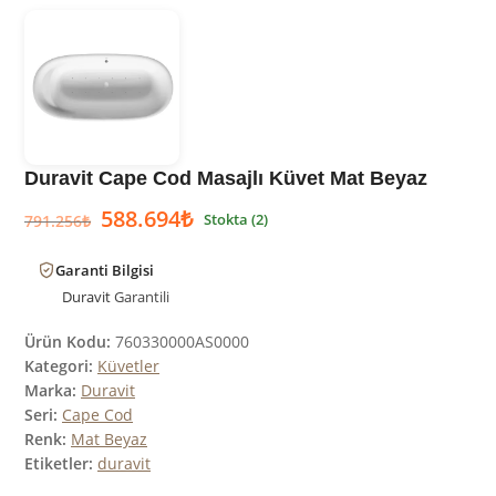
Duravit Cape Cod Masajlı Küvet Mat Beyaz
588.694
₺
Stokta (2)
791.256
₺
Garanti Bilgisi
Duravit
Garantili
Ürün Kodu:
760330000AS0000
Kategori:
Küvetler
Marka:
Duravit
Seri:
Cape Cod
Renk:
Mat Beyaz
Etiketler:
duravit