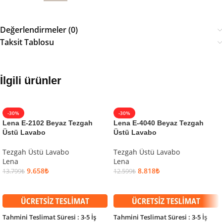
Değerlendirmeler (0)
Taksit Tablosu
İlgili ürünler
-30%
-30%
Lena E-2102 Beyaz Tezgah
Lena E-4040 Beyaz Tezgah
Üstü Lavabo
Üstü Lavabo
Tezgah Üstü Lavabo
Tezgah Üstü Lavabo
Lena
Lena
9.658
₺
8.818
₺
13.799
₺
12.599
₺
SEPETE EKLE
SEPETE EKLE
Tahmini Teslimat Süresi : 3-5 İş
Tahmini Teslimat Süresi : 3-5 İş