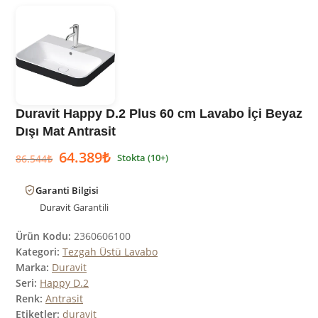
Duravit Happy D.2 Plus 60 cm Lavabo İçi Beyaz
Dışı Mat Antrasit
64.389
₺
Stokta (10+)
86.544
₺
Garanti Bilgisi
Duravit
Garantili
Ürün Kodu:
2360606100
Kategori:
Tezgah Üstü Lavabo
Marka:
Duravit
Seri:
Happy D.2
Renk:
Antrasit
Etiketler:
duravit