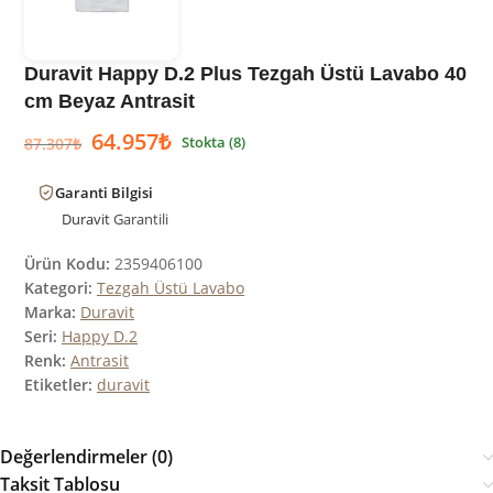
Duravit Happy D.2 Plus Tezgah Üstü Lavabo 40
cm Beyaz Antrasit
64.957
₺
Stokta (8)
87.307
₺
Garanti Bilgisi
Duravit
Garantili
Ürün Kodu:
2359406100
Kategori:
Tezgah Üstü Lavabo
Marka:
Duravit
Seri:
Happy D.2
Renk:
Antrasit
Etiketler:
duravit
Değerlendirmeler (0)
Taksit Tablosu