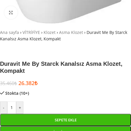
Büyütmek için tıklayın
Ana sayfa
›
VİTRİFİYE
›
Klozet
›
Asma Klozet
›
Duravit Me By Starck
Kanalsız Asma Klozet, Kompakt
Duravit Me By Starck Kanalsız Asma Klozet,
Kompakt
26.382
₺
35.460
₺
Stokta (10+)
-
+
SEPETE EKLE