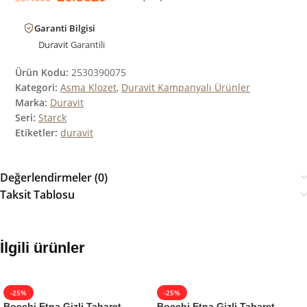
Garanti Bilgisi
Duravit
Garantili
Ürün Kodu:
2530390075
Kategori:
Asma Klozet
,
Duravit Kampanyalı Ürünler
Marka:
Duravit
Seri:
Starck
Etiketler:
duravit
Değerlendirmeler (0)
Taksit Tablosu
İlgili ürünler
-25%
-25%
Bocchi Etna Gizli Taharet
Bocchi Etna Gizli Taharet