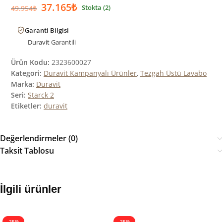
37.165
₺
Stokta (2)
49.954
₺
Garanti Bilgisi
Duravit
Garantili
Ürün Kodu:
2323600027
Kategori:
Duravit Kampanyalı Ürünler
,
Tezgah Üstü Lavabo
Marka:
Duravit
Seri:
Starck 2
Etiketler:
duravit
Değerlendirmeler (0)
Taksit Tablosu
İlgili ürünler
-25%
-25%