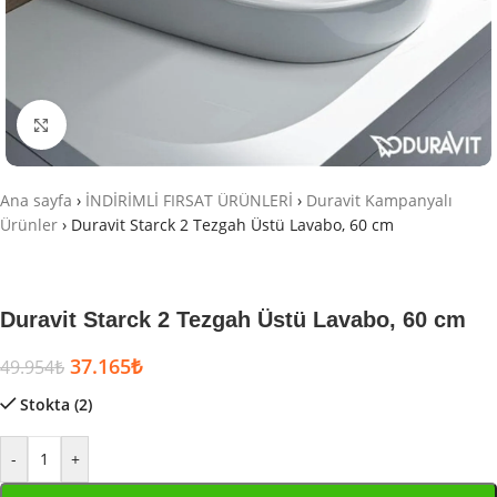
Büyütmek için tıklayın
Ana sayfa
›
İNDİRİMLİ FIRSAT ÜRÜNLERİ
›
Duravit Kampanyalı
Ürünler
›
Duravit Starck 2 Tezgah Üstü Lavabo, 60 cm
Duravit Starck 2 Tezgah Üstü Lavabo, 60 cm
37.165
₺
49.954
₺
Stokta (2)
-
+