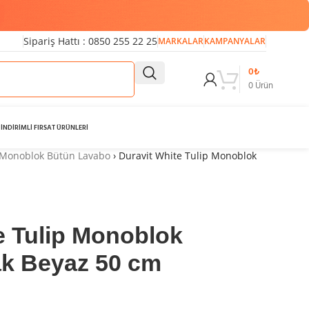
Sipariş Hattı : 0850 255 22 25
MARKALAR
KAMPANYALAR
0
₺
0
Ürün
İNDİRİMLİ FIRSAT ÜRÜNLERİ
Monoblok Bütün Lavabo
›
Duravit White Tulip Monoblok
e Tulip Monoblok
ak Beyaz 50 cm