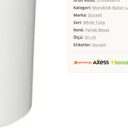
Ürün Kodu:
2703500070
Kategori:
Monoblok Bütün L
Marka:
Duravit
Seri:
White Tulip
Renk:
Parlak Beyaz
Ölçü:
50 cm
Etiketler:
duravit