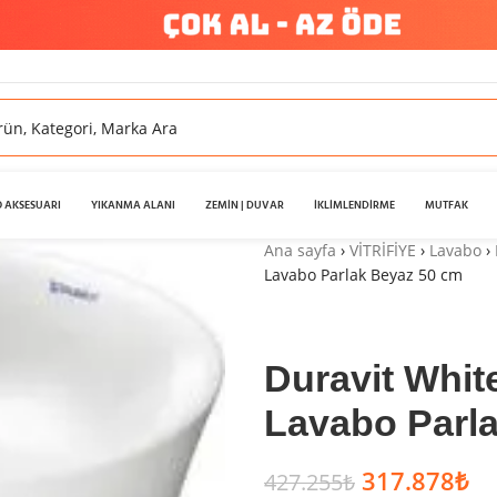
 AKSESUARI
YIKANMA ALANI
ZEMİN | DUVAR
İKLİMLENDİRME
MUTFAK
Ana sayfa
›
VİTRİFİYE
›
Lavabo
›
Lavabo Parlak Beyaz 50 cm
Duravit Whit
Lavabo Parl
317.878
₺
427.255
₺