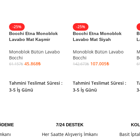
-25%
-25%
Bocchi Etna Monoblok
Bocchi Etna Monoblok
B
Lavabo Mat Kaşmir
Lavabo Mat Siyah
L
Monoblok Bütün Lavabo
Monoblok Bütün Lavabo
M
Bocchi
Bocchi
B
45.868
₺
107.005
₺
61.157
₺
142.673
₺
6
SEPETE EKLE
SEPETE EKLE
Tahmini Teslimat Süresi :
Tahmini Teslimat Süresi :
T
3-5 İş Günü
3-5 İş Günü
3
 ÖDEME
7/24 DESTEK
KOL
İmkanı
Her Saatte Alışveriş İmkanı
Basit İpta