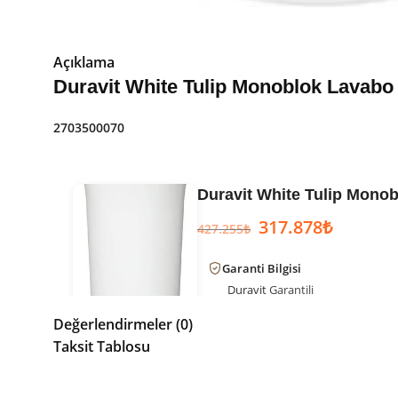
Açıklama
Duravit White Tulip Monoblok Lavabo
2703500070
Duravit White Tulip Mono
317.878
₺
427.255
₺
Garanti Bilgisi
Duravit
Garantili
Değerlendirmeler (0)
Ürün Kodu:
2703500070
Taksit Tablosu
Kategori:
Monoblok Bütün Lavab
Marka:
Duravit
Seri:
White Tulip