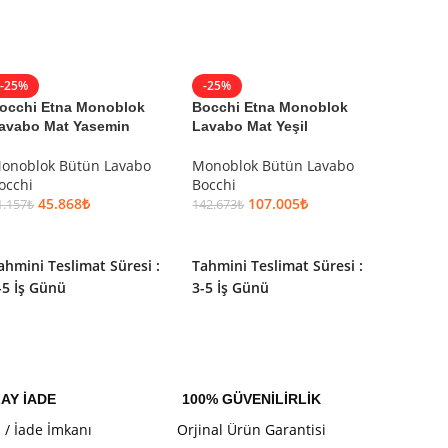
-25%
-25%
-25%
occhi Etna Monoblok
Bocchi Etna Monoblok
Bocchi
avabo Mat Yasemin
Lavabo Mat Yeşil
Lavabo 
onoblok Bütün Lavabo
Monoblok Bütün Lavabo
Monobl
occhi
Bocchi
Bocchi
45.868
₺
107.005
₺
1.157
₺
142.673
₺
122.309
₺
SEPETE EKLE
SEPETE EKLE
SEPET
ahmini Teslimat Süresi :
Tahmini Teslimat Süresi :
Tahmini
-5 İş Günü
3-5 İş Günü
3-5 İş 
AY İADE
100% GÜVENİLİRLİK
l / İade İmkanı
Orjinal Ürün Garantisi