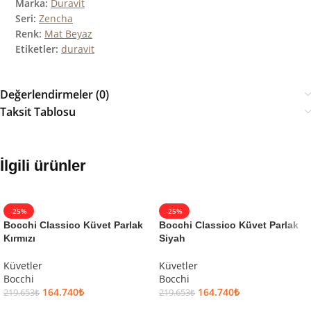
Marka:
Duravit
Seri:
Zencha
Renk:
Mat Beyaz
Etiketler:
duravit
Değerlendirmeler (0)
Taksit Tablosu
İlgili ürünler
-25%
-25%
Bocchi Classico Küvet Parlak
Bocchi Classico Küvet Parlak
Kırmızı
Siyah
Küvetler
Küvetler
Bocchi
Bocchi
164.740
₺
164.740
₺
219.653
₺
219.653
₺