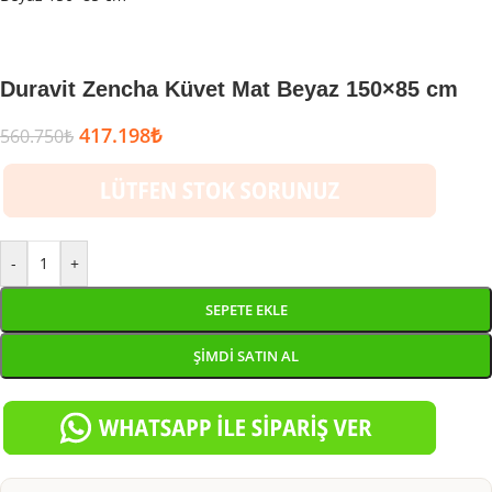
Duravit Zencha Küvet Mat Beyaz 150×85 cm
417.198
₺
560.750
₺
-
+
SEPETE EKLE
ŞIMDI SATIN AL