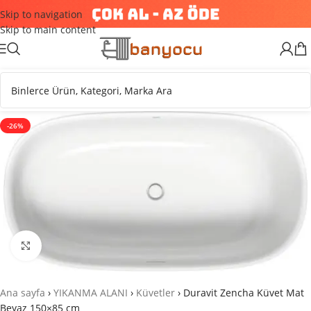
Skip to navigation
Skip to main content
-26%
Büyütmek için tıklayın
Ana sayfa
›
YIKANMA ALANI
›
Küvetler
›
Duravit Zencha Küvet Mat
Beyaz 150×85 cm