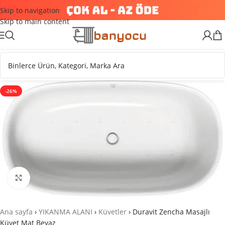
Skip to navigation
Skip to main content
-26%
Büyütmek için tıklayın
Ana sayfa
›
YIKANMA ALANI
›
Küvetler
›
Duravit Zencha Masajlı
Küvet Mat Beyaz