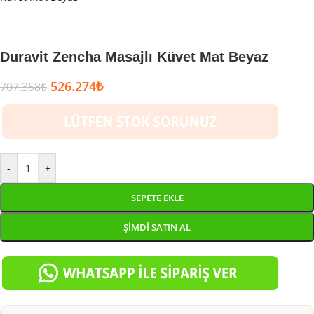
Duravit Zencha Masajlı Küvet Mat Beyaz
526.274
₺
707.358
₺
-
+
SEPETE EKLE
ŞIMDI SATIN AL