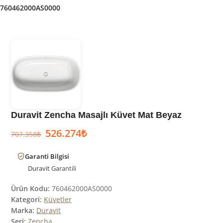
760462000AS0000
Duravit Zencha Masajlı Küvet Mat Beyaz
526.274
₺
707.358
₺
Garanti Bilgisi
Duravit
Garantili
Ürün Kodu:
760462000AS0000
Kategori:
Küvetler
Marka:
Duravit
Seri:
Zencha