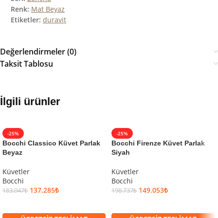
Renk:
Mat Beyaz
Etiketler:
duravit
Değerlendirmeler (0)
Taksit Tablosu
İlgili ürünler
-25%
-25%
Bocchi Classico Küvet Parlak
Bocchi Firenze Küvet Parlak
Beyaz
Siyah
Küvetler
Küvetler
Bocchi
Bocchi
137.285
₺
149.053
₺
183.047
₺
198.737
₺
SEPETE EKLE
SEPETE EKLE