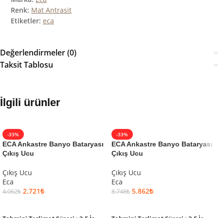
Renk:
Mat Antrasit
Etiketler:
eca
Değerlendirmeler (0)
Taksit Tablosu
İlgili ürünler
-33%
-33%
ECA Ankastre Banyo Bataryası
ECA Ankastre Banyo Bataryası
Çıkış Ucu
Çıkış Ucu
Çıkış Ucu
Çıkış Ucu
Eca
Eca
2.721
₺
5.862
₺
4.062
₺
8.748
₺
SEPETE EKLE
SEPETE EKLE