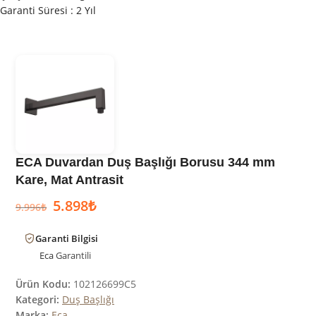
Garanti Süresi : 2 Yıl
ECA Duvardan Duş Başlığı Borusu 344 mm
Kare, Mat Antrasit
5.898
₺
9.996
₺
Garanti Bilgisi
Eca
Garantili
Ürün Kodu:
102126699C5
Kategori:
Duş Başlığı
Marka:
Eca