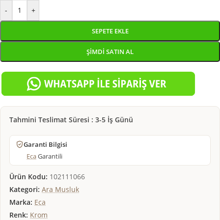
-
+
SEPETE EKLE
ŞIMDI SATIN AL
Tahmini Teslimat Süresi : 3-5 İş Günü
Garanti Bilgisi
Eca
Garantili
Ürün Kodu:
102111066
Kategori:
Ara Musluk
Marka:
Eca
Renk:
Krom