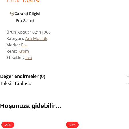
1.041
₺
1.337
₺
Garanti Bilgisi
Eca
Garantili
Ürün Kodu:
102111066
Kategori:
Ara Musluk
Marka:
Eca
Renk:
Krom
Etiketler:
eca
Değerlendirmeler (0)
Taksit Tablosu
Hoşunuza gidebilir…
-22%
-23%