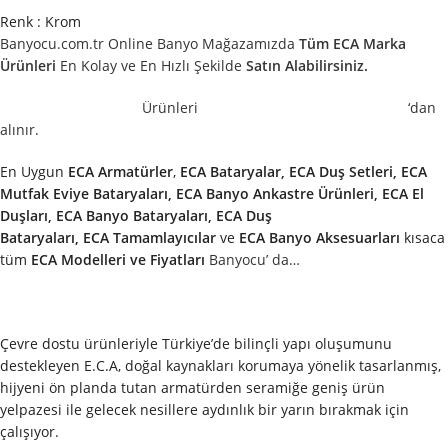
Renk : Krom
Banyocu.com.tr Online Banyo Mağazamızda
Tüm ECA Marka
Ürünleri
En Kolay ve En Hızlı Şekilde
Satın Alabilirsiniz.
Ürünleri
‘dan
alınır.
En Uygun
ECA
Armatürler
,
ECA
Bataryalar, ECA Duş Setleri, ECA
Mutfak Eviye Bataryaları, ECA Banyo Ankastre Ürünleri, ECA El
Duşları, ECA Banyo Bataryaları, ECA Duş
Bataryaları,
ECA
Tamamlayıcılar
ve
ECA
Banyo Aksesuarları
kısaca
tüm
ECA
Modelleri ve Fiyatları
Banyocu’ da…
Çevre dostu ürünleriyle Türkiye’de bilinçli yapı oluşumunu
destekleyen E.C.A, doğal kaynakları korumaya yönelik tasarlanmış,
hijyeni ön planda tutan armatürden seramiğe geniş ürün
yelpazesi ile gelecek nesillere aydınlık bir yarın bırakmak için
çalışıyor.