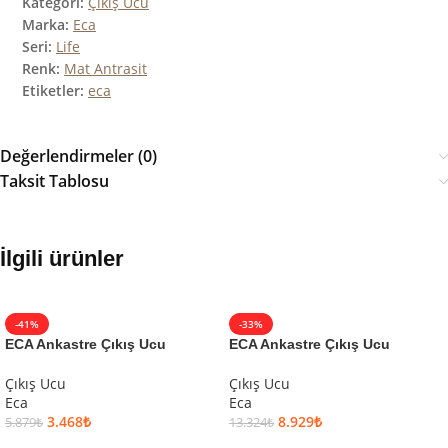
Kategori:
Çıkış Ucu
Marka:
Eca
Seri:
Life
Renk:
Mat Antrasit
Etiketler:
eca
Değerlendirmeler (0)
Taksit Tablosu
İlgili ürünler
-41%
-33%
ECA Ankastre Çıkış Ucu
ECA Ankastre Çıkış Ucu
Çıkış Ucu
Çıkış Ucu
Eca
Eca
3.468
₺
8.929
₺
5.879
₺
13.324
₺