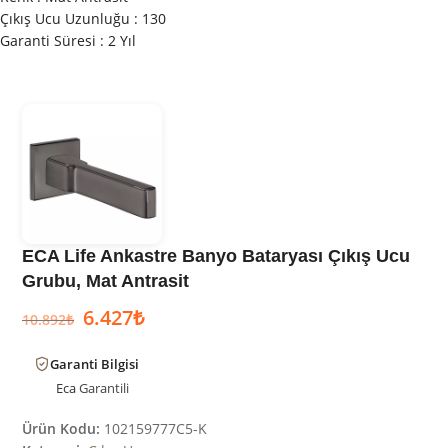
Çıkış Ucu Uzunluğu : 130
Garanti Süresi : 2 Yıl
ECA Life Ankastre Banyo Bataryası Çıkış Ucu
Grubu, Mat Antrasit
6.427
₺
10.892
₺
Garanti Bilgisi
Eca
Garantili
Ürün Kodu:
102159777C5-K