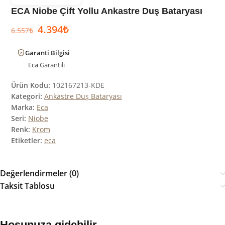
ECA Niobe Çift Yollu Ankastre Duş Bataryası
4.394
₺
6.557
₺
Garanti Bilgisi
Eca
Garantili
Ürün Kodu:
102167213-KDE
Kategori:
Ankastre Duş Bataryası
Marka:
Eca
Seri:
Niobe
Renk:
Krom
Etiketler:
eca
Değerlendirmeler (0)
Taksit Tablosu
Hoşunuza gidebilir…