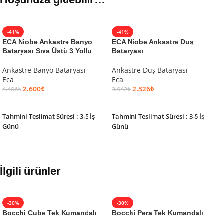
-41%
-41%
ECA Niobe Ankastre Banyo
ECA Niobe Ankastre Duş
Bataryası Sıva Üstü 3 Yollu
Bataryası
Ankastre Banyo Bataryası
Ankastre Duş Bataryası
Eca
Eca
2.600
₺
2.326
₺
4.406
₺
3.942
₺
SEPETE EKLE
SEPETE EKLE
Tahmini Teslimat Süresi : 3-5 İş
Tahmini Teslimat Süresi : 3-5 İş
Günü
Günü
İlgili ürünler
-30%
-30%
Bocchi Cube Tek Kumandalı
Bocchi Pera Tek Kumandalı