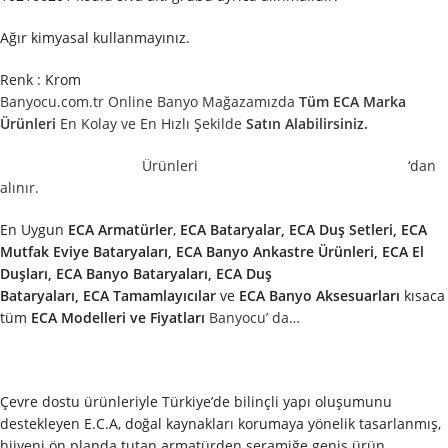
Ağır kimyasal kullanmayınız.
Renk : Krom
Banyocu.com.tr Online Banyo Mağazamızda
Tüm ECA Marka
Ürünleri
En Kolay ve En Hızlı Şekilde
Satın Alabilirsiniz.
Ürünleri
‘dan
alınır.
En Uygun
ECA
Armatürler
,
ECA
Bataryalar, ECA Duş Setleri, ECA
Mutfak Eviye Bataryaları, ECA Banyo Ankastre Ürünleri, ECA El
Duşları, ECA Banyo Bataryaları, ECA Duş
Bataryaları,
ECA
Tamamlayıcılar
ve
ECA
Banyo Aksesuarları
kısaca
tüm
ECA
Modelleri ve Fiyatları
Banyocu’ da…
Çevre dostu ürünleriyle Türkiye’de bilinçli yapı oluşumunu
destekleyen E.C.A, doğal kaynakları korumaya yönelik tasarlanmış,
hijyeni ön planda tutan armatürden seramiğe geniş ürün