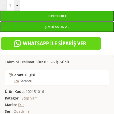
-
+
SEPETE EKLE
ŞIMDI SATIN AL
Tahmini Teslimat Süresi : 3-5 İş Günü
Garanti Bilgisi
Eca
Garantili
Ürün Kodu:
102151016
Kategori:
Stop Valf
Marka:
Eca
Seri:
Quadrille