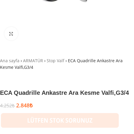
Büyütmek için tıklayın
Ana sayfa
›
ARMATÜR
›
Stop Valf
›
ECA Quadrille Ankastre Ara
Kesme Valfi,G3/4
ECA Quadrille Ankastre Ara Kesme Valfi,G3/4
2.848
₺
4.252
₺