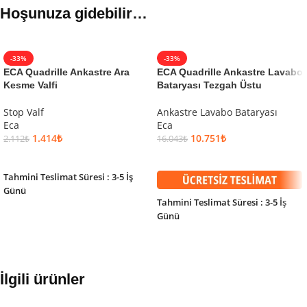
Hoşunuza gidebilir…
-33%
-33%
ECA Quadrille Ankastre Ara
ECA Quadrille Ankastre Lavabo
Kesme Valfi
Bataryası Tezgah Üstu
Stop Valf
Ankastre Lavabo Bataryası
Eca
Eca
1.414
₺
10.751
₺
2.112
₺
16.043
₺
SEPETE EKLE
SEPETE EKLE
Tahmini Teslimat Süresi : 3-5 İş
Günü
Tahmini Teslimat Süresi : 3-5 İş
Günü
İlgili ürünler