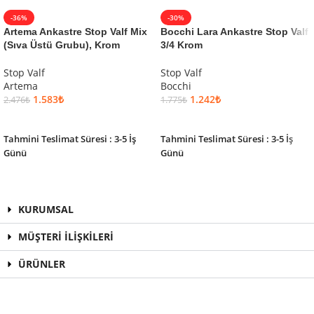
-36%
-30%
Artema Ankastre Stop Valf Mix
Bocchi Lara Ankastre Stop Valf
(Sıva Üstü Grubu), Krom
3/4 Krom
Stop Valf
Stop Valf
Artema
Bocchi
1.583
₺
1.242
₺
2.476
₺
1.775
₺
SEPETE EKLE
SEPETE EKLE
Tahmini Teslimat Süresi : 3-5 İş
Tahmini Teslimat Süresi : 3-5 İş
Günü
Günü
KURUMSAL
MÜŞTERİ İLİŞKİLERİ
ÜRÜNLER