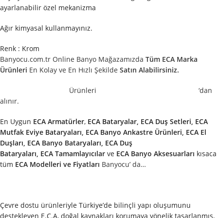
ayarlanabilir özel mekanizma
Ağır kimyasal kullanmayınız.
Renk : Krom
Banyocu.com.tr Online Banyo Mağazamızda
Tüm ECA Marka
Ürünleri
En Kolay ve En Hızlı Şekilde
Satın Alabilirsiniz.
Ürünleri
‘dan
alınır.
En Uygun
ECA
Armatürler
,
ECA
Bataryalar, ECA Duş Setleri, ECA
Mutfak Eviye Bataryaları, ECA Banyo Ankastre Ürünleri, ECA El
Duşları, ECA Banyo Bataryaları, ECA Duş
Bataryaları,
ECA
Tamamlayıcılar
ve
ECA
Banyo Aksesuarları
kısaca
tüm
ECA
Modelleri ve Fiyatları
Banyocu’ da…
Çevre dostu ürünleriyle Türkiye’de bilinçli yapı oluşumunu
destekleyen E.C.A, doğal kaynakları korumaya yönelik tasarlanmış,