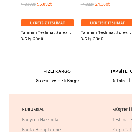
95.892
₺
24.380
₺
143.073
₺
41.322
₺
SEPETE EKLE
SEPETE EKLE
Tahmini Teslimat Süresi :
Tahmini Teslimat Süresi :
3-5 İş Günü
3-5 İş Günü
HIZLI KARGO
TAKSİTLİ
Güvenli ve Hızlı Kargo
6 Taksit 
KURUMSAL
MÜŞTERI İ
Banyocu Hakkında
Teslimat 
Banka Hesaplarımız
Kargo Tak