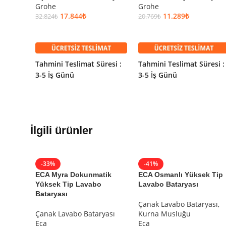
Grohe
Grohe
Kategori:
Çanak Lavabo Bataryası
17.844
₺
11.289
₺
32.824
₺
20.769
₺
Marka:
Grohe
SEPETE EKLE
SEPETE EKLE
Seri:
Lineare
Renk:
Krom
Etiketler:
grohe
Tahmini Teslimat Süresi :
Tahmini Teslimat Süresi :
3-5 İş Günü
3-5 İş Günü
İlgili ürünler
-33%
-41%
ECA Myra Dokunmatik
ECA Osmanlı Yüksek Tip
Yüksek Tip Lavabo
Lavabo Bataryası
Bataryası
Çanak Lavabo Bataryası
,
Çanak Lavabo Bataryası
Kurna Musluğu
Eca
Eca