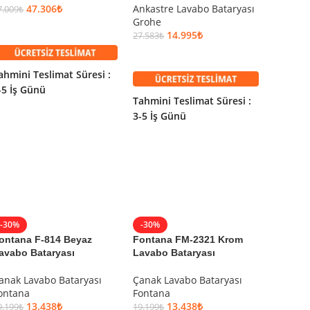
47.306
₺
Ankastre Lavabo Bataryası
Grohe
7.009
₺
Grohe
25.487
₺
SEPETE EKLE
14.995
₺
27.583
₺
SEPET
SEPETE EKLE
ahmini Teslimat Süresi :
Tahmini
-5 İş Günü
Tahmini Teslimat Süresi :
3-5 İş 
3-5 İş Günü
-30%
-30%
-30%
ontana F-814 Beyaz
Fontana FM-2321 Krom
Fontan
avabo Bataryası
Lavabo Bataryası
Lavabo 
anak Lavabo Bataryası
Çanak Lavabo Bataryası
Çanak L
ontana
Fontana
Fontan
13.438
₺
13.438
₺
9.199
₺
19.199
₺
21.599
₺