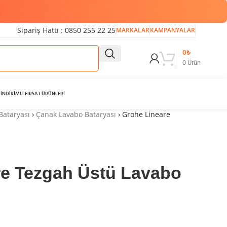
Sipariş Hattı : 0850 255 22 25
MARKALAR
KAMPANYALAR
0
₺
0
Ürün
İNDİRİMLİ FIRSAT ÜRÜNLERİ
Bataryası
›
Çanak Lavabo Bataryası
›
Grohe Lineare
re Tezgah Üstü Lavabo