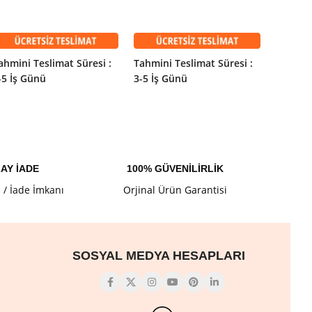
SEPETE EKLE
SEPETE EKLE
SEPET
ahmini Teslimat Süresi :
Tahmini Teslimat Süresi :
Tahmini
-5 İş Günü
3-5 İş Günü
3-5 İş 
AY İADE
100% GÜVENİLİRLİK
l / İade İmkanı
Orjinal Ürün Garantisi
SOSYAL MEDYA HESAPLARI