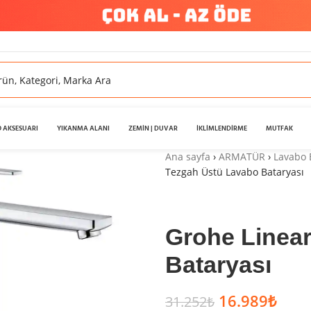
 AKSESUARI
YIKANMA ALANI
ZEMİN | DUVAR
İKLİMLENDİRME
MUTFAK
Ana sayfa
›
ARMATÜR
›
Lavabo 
Tezgah Üstü Lavabo Bataryası
Grohe Linea
Bataryası
16.989
₺
31.252
₺