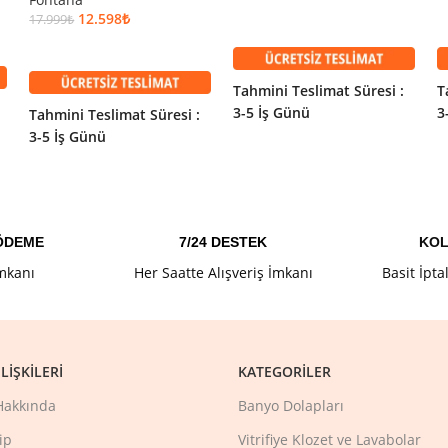
12.598
₺
17.999
₺
SEPETE EKLE
DEVAMINI OKU
Tahmini Teslimat Süresi :
T
3-5 İş Günü
3
Tahmini Teslimat Süresi :
3-5 İş Günü
 ÖDEME
7/24 DESTEK
KOL
İmkanı
Her Saatte Alışveriş İmkanı
Basit İpta
LIŞKILERI
KATEGORILER
Hakkında
Banyo Dolapları
ip
Vitrifiye Klozet ve Lavabolar