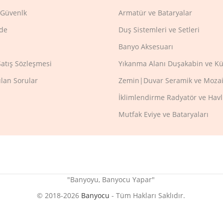
e Güvenlk
Armatür ve Bataryalar
ade
Duş Sistemleri ve Setleri
Banyo Aksesuarı
Satış Sözleşmesi
Yıkanma Alanı Duşakabin ve Kü
ulan Sorular
Zemin|Duvar Seramik ve Mozai
İklimlendirme Radyatör ve Hav
Mutfak Eviye ve Bataryaları
"Banyoyu, Banyocu Yapar"
© 2018-2026
Banyocu
- Tüm Hakları Saklıdır.