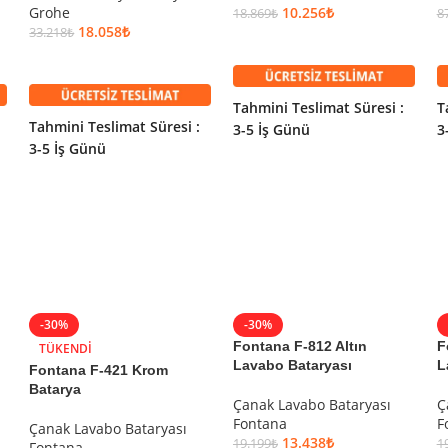
Grohe
10.256
₺
18.869
₺
8
18.058
₺
33.218
₺
SEPETE EKLE
SEPETE EKLE
Tahmini Teslimat Süresi :
T
Tahmini Teslimat Süresi :
3-5 İş Günü
3
3-5 İş Günü
-30%
-30%
Fontana F-812 Altın
F
TÜKENDI
Lavabo Bataryası
L
Fontana F-421 Krom
Batarya
Çanak Lavabo Bataryası
Ç
Fontana
F
Çanak Lavabo Bataryası
13.438
₺
19.199
₺
1
Fontana