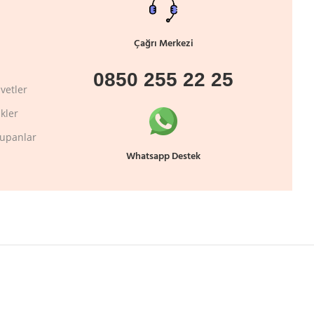
Çağrı Merkezi
0850 255 22 25
vetler
kler
lupanlar
Whatsapp Destek