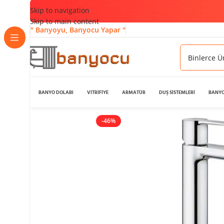
Skip to navigation
Skip to main content
" Banyoyu, Banyocu Yapar "
BANYO DOLABI
VİTRİFİYE
ARMATÜR
DUŞ SİSTEMLERİ
BANYO
-46%