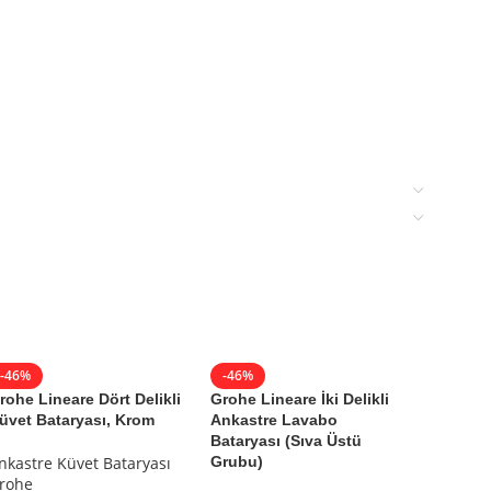
-46%
-46%
-46%
rohe Lineare Dört Delikli
Grohe Lineare İki Delikli
Grohe L
üvet Bataryası, Krom
Ankastre Lavabo
Lavabo 
Bataryası (Sıva Üstü
Üstü G
nkastre Küvet Bataryası
Grubu)
rohe
Ankastr