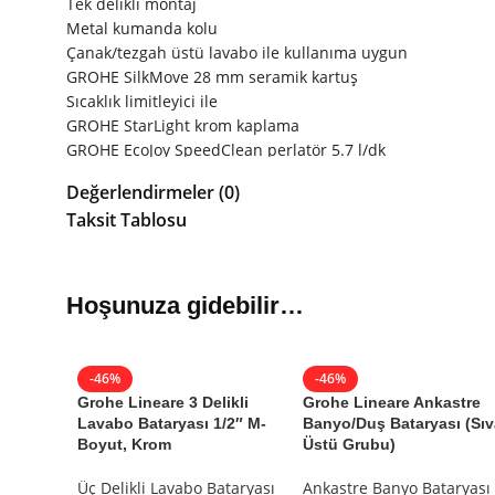
Tek delikli montaj
Metal kumanda kolu
Çanak/tezgah üstü lavabo ile kullanıma uygun
GROHE SilkMove 28 mm seramik kartuş
Sıcaklık limitleyici ile
GROHE StarLight krom kaplama
GROHE EcoJoy SpeedClean perlatör 5.7 l/dk
GROHE QuickFix Plus hızlı montaj sistemi
Değerlendirmeler (0)
Sifon kumandasız
Taksit Tablosu
Spiral bağlantı hortumları
Önerilen en düşük basınç 1.0 bar
Hoşunuza gidebilir…
Grohe Lineare Tezgah Üst
16.989
₺
Stokta (10+)
31.252
₺
-46%
-46%
Grohe Lineare 3 Delikli
Grohe Lineare Ankastre
Garanti Bilgisi
Lavabo Bataryası 1/2″ M-
Banyo/Duş Bataryası (Sıv
Boyut, Krom
Üstü Grubu)
Grohe
Garantili
Üç Delikli Lavabo Bataryası
Ankastre Banyo Bataryası
Ürün Kodu:
23405001