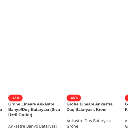
ü Lavabo Bataryası
-46%
-46%
Grohe Lineare Ankastre
Grohe Lineare Ankastre
G
a
Banyo/Duş Bataryası (Sıva
Duş Bataryası, Krom
K
Üstü Grubu)
Ankastre Duş Bataryası
A
Ankastre Banyo Bataryası
Grohe
G