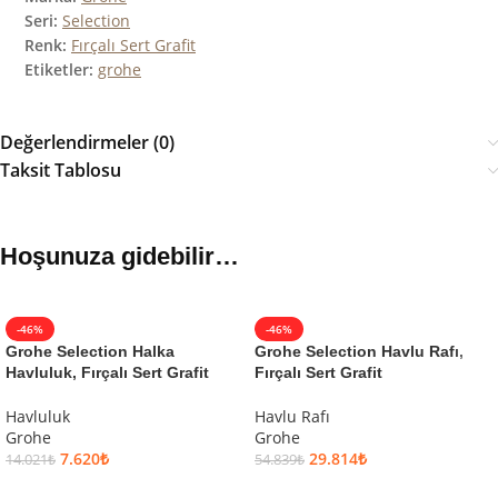
Seri:
Selection
Renk:
Fırçalı Sert Grafit
Etiketler:
grohe
Değerlendirmeler (0)
Taksit Tablosu
Hoşunuza gidebilir…
-46%
-46%
Grohe Selection Halka
Grohe Selection Havlu Rafı,
Havluluk, Fırçalı Sert Grafit
Fırçalı Sert Grafit
Havluluk
Havlu Rafı
Grohe
Grohe
7.620
₺
29.814
₺
14.021
₺
54.839
₺
SEPETE EKLE
SEPETE EKLE