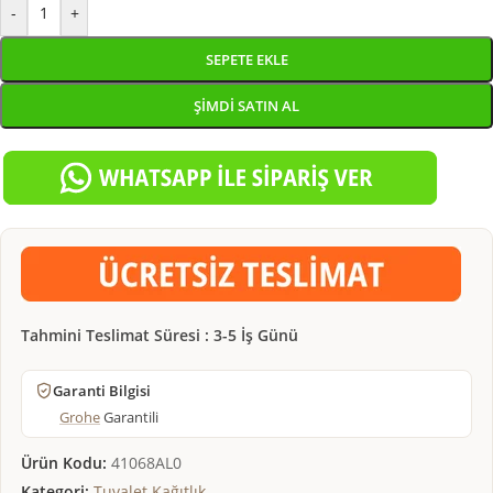
-
+
SEPETE EKLE
ŞIMDI SATIN AL
Tahmini Teslimat Süresi : 3-5 İş Günü
Garanti Bilgisi
Grohe
Garantili
Ürün Kodu:
41068AL0
Kategori:
Tuvalet Kağıtlık