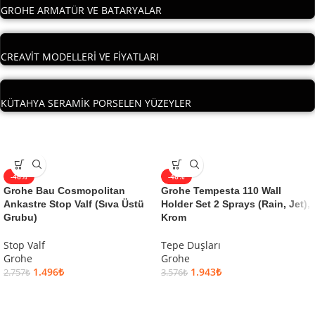
GROHE ARMATÜR VE BATARYALAR
CREAVİT MODELLERİ VE FİYATLARI
KÜTAHYA SERAMİK PORSELEN YÜZEYLER
-46%
-46%
Grohe Bau Cosmopolitan
Grohe Tempesta 110 Wall
Ankastre Stop Valf (Sıva Üstü
Holder Set 2 Sprays (Rain, Jet),
Grubu)
Krom
Stop Valf
Tepe Duşları
Grohe
Grohe
1.496
₺
1.943
₺
2.757
₺
3.576
₺