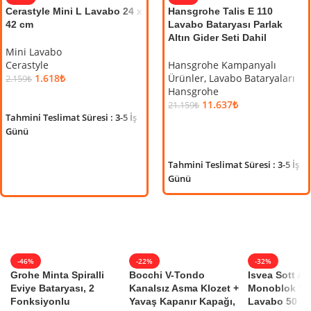
Cerastyle Mini L Lavabo 24 x
ECA Tavandan 8 cm Dirsek
Hansgrohe Talis E 110
YE
42 cm
Lavabo Bataryası Parlak
ECA
Duş Çıkış Dirseği
Altın Gider Seti Dahil
Bat
Mini Lavabo
Eca
Mat
Cerastyle
Hansgrohe Kampanyalı
952
₺
1.613
₺
1.618
₺
Ürünler
,
Lavabo Bataryaları
2.159
₺
Çık
SEPETE EKLE
Hansgrohe
Eca
SEPETE EKLE
11.637
₺
Tahmini Teslimat Süresi : 3-5 İş
21.159
₺
10.
Tahmini Teslimat Süresi : 3-5 İş
Günü
SEPETE EKLE
S
Günü
Tahmini Teslimat Süresi : 3-5 İş
Tahm
Günü
Gü
-46%
-22%
-32%
Grohe Minta Spiralli
Bocchi V-Tondo
Isvea Sott A
Eviye Bataryası, 2
Kanalsız Asma Klozet +
Monoblok Ye
Fonksiyonlu
Yavaş Kapanır Kapağı,
Lavabo 50 cm