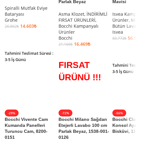
Parlak Beyaz
Mavisi
Spiralli Mutfak Eviye
Bataryası
Asma Klozet
,
İNDİRİMLİ
Isvea Kampan
Grohe
FIRSAT ÜRÜNLERİ
,
Ürünler
,
Mon
14.603
₺
Bocchi Kampanyalı
Bütün Lavab
26.862
₺
Ürünler
Isvea
SEPETE EKLE
Bocchi
56.96
83.772
₺
16.469
₺
21.166
₺
SEPETE EKLE
SEPETE EKLE
Tahmini Teslimat Süresi :
3-5 İş Günü
FIRSAT
Tahmini Teslim
3-5 İş Günü
ÜRÜNÜ !!!
-29%
-72%
-56%
Bocchi Vivente Cam
Bocchi Milano Sağdan
Bocchi Class
Kumanda Panelleri
Etejerli Lavabo 100 cm
Konsol Ayak 
Turuncu Cam, 8200-
Parlak Beyaz, 1538-001-
Bisküvi, 116
0151
0126