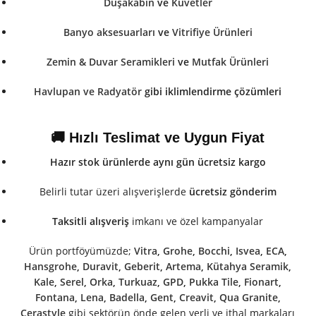
Duşakabin
ve
Küvetler
Banyo aksesuarları
ve
Vitrifiye Ürünleri
Zemin & Duvar Seramikleri
ve
Mutfak Ürünleri
Havlupan ve Radyatör
gibi iklimlendirme çözümleri
🚚 Hızlı Teslimat ve Uygun Fiyat
Hazır stok ürünlerde aynı gün ücretsiz kargo
Belirli tutar üzeri alışverişlerde
ücretsiz gönderim
Taksitli alışveriş
imkanı ve özel kampanyalar
Ürün portföyümüzde;
Vitra
,
Grohe
,
Bocchi
,
Isvea
,
ECA
,
Hansgrohe
,
Duravit
,
Geberit
,
Artema
,
Kütahya Seramik
,
Kale
,
Serel
,
Orka
,
Turkuaz
,
GPD
,
Pukka Tile
,
Fionart
,
Fontana
,
Lena
,
Badella
,
Gent
,
Creavit
,
Qua Granite
,
Cerastyle
gibi sektörün önde gelen yerli ve ithal markaları