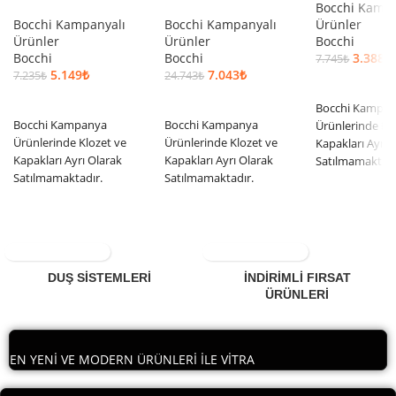
Bocchi Kampa
Bocchi Kampanyalı
Bocchi Kampanyalı
Ürünler
Ürünler
Ürünler
Bocchi
Bocchi
Bocchi
3.388
₺
7.745
₺
5.149
₺
7.043
₺
7.235
₺
24.743
₺
SEPETE EKLE
SEPETE EKLE
SEPETE EKLE
Bocchi Kampa
Bocchi Kampanya
Bocchi Kampanya
Ürünlerinde Kl
Ürünlerinde Klozet ve
Ürünlerinde Klozet ve
Kapakları Ayrı 
Kapakları Ayrı Olarak
Kapakları Ayrı Olarak
Satılmamaktadı
Satılmamaktadır.
Satılmamaktadır.
DUŞ SİSTEMLERİ
İNDİRİMLİ FIRSAT
ÜRÜNLERİ
EN YENİ VE MODERN ÜRÜNLERİ İLE VİTRA