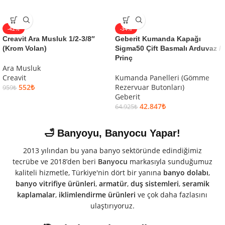
-42%
-34%
Creavit Ara Musluk 1/2-3/8″
Geberit Kumanda Kapağı
(Krom Volan)
Sigma50 Çift Basmalı Arduvaz /
Prinç
Ara Musluk
Creavit
Kumanda Panelleri (Gömme
552
₺
Rezervuar Butonları)
959
₺
Geberit
42.847
₺
64.925
₺
🛁 Banyoyu, Banyocu Yapar!
2013 yılından bu yana banyo sektöründe edindiğimiz
tecrübe ve 2018’den beri
Banyocu
markasıyla sunduğumuz
kaliteli hizmetle, Türkiye'nin dört bir yanına
banyo dolabı
,
banyo vitrifiye ürünleri
,
armatür
,
duş sistemleri
,
seramik
kaplamalar
,
iklimlendirme ürünleri
ve çok daha fazlasını
ulaştırıyoruz.