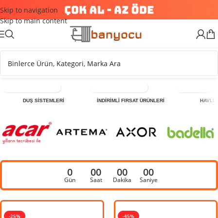
Skip to navigation
Skip to main content
DUŞ SİSTEMLERİ
İNDİRİMLİ FIRSAT ÜRÜNLERİ
HAVLU
0
00
00
00
Gün
Saat
Dakika
Saniye
-25%
-41%
-45%
-4