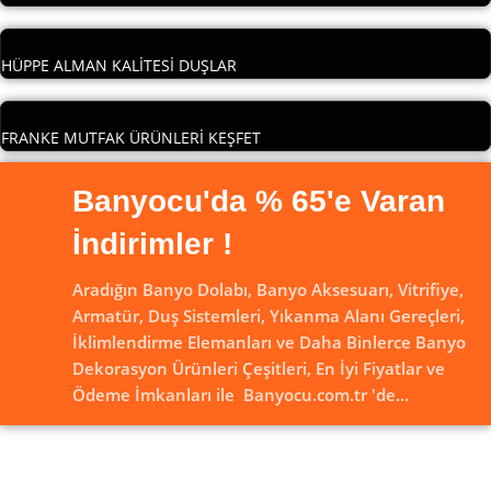
HÜPPE ALMAN KALİTESİ DUŞLAR
FRANKE MUTFAK ÜRÜNLERİ KEŞFET
Banyocu'da % 65'e Varan
İndirimler !
Aradığın Banyo Dolabı, Banyo Aksesuarı, Vitrifiye,
Armatür, Duş Sistemleri, Yıkanma Alanı Gereçleri,
İklimlendirme Elemanları ve Daha Binlerce Banyo
Dekorasyon Ürünleri Çeşitleri, En İyi Fiyatlar ve
Ödeme İmkanları ile Banyocu.com.tr 'de...