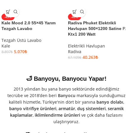
-43%
-40%
Kale Mood 2.0 55×45 Yarım
Radiva Phuket Elektrikli
Tezgah Lavabo
Havlupan 500×1200 Satine P.
Ktx1 200 Watt
Tezgah Üstü Lavabo
Kale
Elektrikli Havlupan
5.070
₺
Radiva
8.897
₺
40.263
₺
67.105
₺
🛁 Banyoyu, Banyocu Yapar!
2013 yılından bu yana banyo sektöründe edindiğimiz
tecrübe ve 2018’den beri
Banyocu
markasıyla sunduğumuz
kaliteli hizmetle, Türkiye'nin dört bir yanına
banyo dolabı
,
banyo vitrifiye ürünleri
,
armatür
,
duş sistemleri
,
seramik
kaplamalar
,
iklimlendirme ürünleri
ve çok daha fazlasını
ulaştırıyoruz.