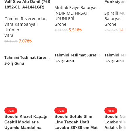
Valf Sıva Altı Dahil (768-
Fonksiyonlu
1852-01+A41441GR)
Mutfak Eviye Bataryası
,
İNDİRİMLİ FIRSAT
Spiralli Mutf
Gömme Rezervuarlar
,
ÜRÜNLERİ
Bataryası
Vitra Kampanyalı
Grohe
Grohe
Ürünler
5.518
₺
14.60
10.155
₺
26.862
₺
Vitra
SEPETE EKLE
SEPETE EKLE
7.078
₺
14.159
₺
SEPETE EKLE
Tahmini Teslimat Süresi :
Tahmini Teslim
Tahmini Teslimat Süresi :
3-5 İş Günü
3-5 İş Günü
3-5 İş Günü
-72%
-72%
-45%
Bocchi Klozet Kapağı –
Bocchi Sottile Slim
Bocchi Nuov
Çeşitli Modellerle
Line Tezgah Üstü
Lombordia B
Uyumlu Mandalina
Lavabo 38×38 cm Mat
Askılık İkili A