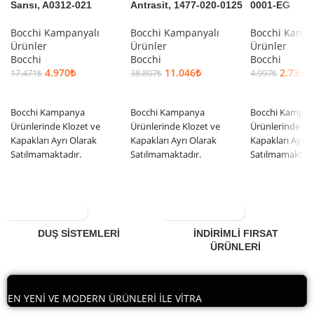
Sarısı, A0312-021
Antrasit, 1477-020-0125
0001-EG
Bocchi Kampanyalı
Bocchi Kampanyalı
Bocchi Kampa
Ürünler
Ürünler
Ürünler
Bocchi
Bocchi
Bocchi
4.970
₺
11.046
₺
2.733
₺
17.471
₺
38.807
₺
4.997
₺
SEPETE EKLE
SEPETE EKLE
SEPETE EKLE
Bocchi Kampanya
Bocchi Kampanya
Bocchi Kampa
Ürünlerinde Klozet ve
Ürünlerinde Klozet ve
Ürünlerinde Kl
Kapakları Ayrı Olarak
Kapakları Ayrı Olarak
Kapakları Ayrı 
Satılmamaktadır.
Satılmamaktadır.
Satılmamaktadı
DUŞ SİSTEMLERİ
İNDİRİMLİ FIRSAT
ÜRÜNLERİ
EN YENİ VE MODERN ÜRÜNLERİ İLE VİTRA