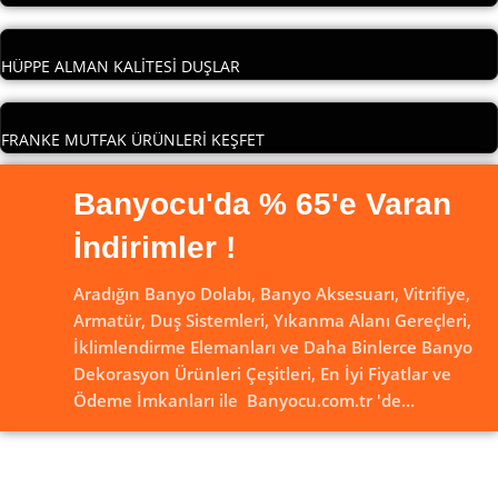
HÜPPE ALMAN KALİTESİ DUŞLAR
FRANKE MUTFAK ÜRÜNLERİ KEŞFET
Banyocu'da % 65'e Varan
İndirimler !
Aradığın Banyo Dolabı, Banyo Aksesuarı, Vitrifiye,
Armatür, Duş Sistemleri, Yıkanma Alanı Gereçleri,
İklimlendirme Elemanları ve Daha Binlerce Banyo
Dekorasyon Ürünleri Çeşitleri, En İyi Fiyatlar ve
Ödeme İmkanları ile Banyocu.com.tr 'de...