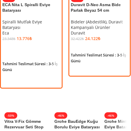
ECA Nita L Spiralli Eviye
Cerastyle Sharp Etajerli
Duravit D-Neo Asma Bide
ECA
Bataryası
Lavabo 120×48 cm (Çift
Parlak Beyaz 54 cm
Eng
Hazneli, Çift Batarya Delikli)
Spiralli Mutfak Eviye
Bideler (Abdestlik)
,
Duravit
Bed
Bataryası
Etajerli Lavabo
Kampanyalı Ürünler
Med
Eca
Cerastyle
Duravit
Bat
13.776
₺
14.994
24.122
₺
₺
Eca
23.348
₺
19.994
32.422
₺
₺
8.8
SEPETE EKLE
SEPETE EKLE
SEPETE EKLE
S
Tahmini Teslimat Süresi : 3-5 İş
Tahm
Günü
Tahmini Teslimat Süresi : 3-5 İş
Tahmini Teslimat Süresi : 3-5 İş
Gü
Günü
Günü
-50%
-46%
-46%
Vitra V-Fix Gömme
Grohe BauEdge Kuğu
Grohe Minta S
Rezervuar Seti Stop
Borulu Eviye Bataryası
Eviye Batarya