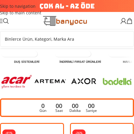
Skip to navigation
Skip to main content
DUŞ SİSTEMLERİ
İNDİRİMLİ FIRSAT ÜRÜNLERİ
HAVLU
0
00
00
00
Gün
Saat
Dakika
Saniye
-41%
-25%
-26%
-3