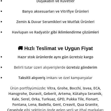
Duşakabin
ve
Küvetler
Banyo aksesuarları
ve
Vitrifiye Ürünleri
Zemin & Duvar Seramikleri
ve
Mutfak Ürünleri
Havlupan ve Radyatör
gibi iklimlendirme çözümleri
🚚 Hızlı Teslimat ve Uygun Fiyat
Hazır stok ürünlerde aynı gün ücretsiz kargo
Belirli tutar üzeri alışverişlerde
ücretsiz gönderim
Taksitli alışveriş
imkanı ve özel kampanyalar
Ürün portföyümüzde;
Vitra
,
Grohe
,
Bocchi
,
Isvea
,
ECA
,
Hansgrohe
,
Duravit
,
Geberit
,
Artema
,
Kütahya Seramik
,
Kale
,
Serel
,
Orka
,
Turkuaz
,
GPD
,
Pukka Tile
,
Fionart
,
Fontana
,
Lena
,
Badella
,
Gent
,
Creavit
,
Qua Granite
,
Cerastyle
gibi sektörün önde gelen yerli ve ithal markaları