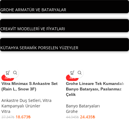
GROHE ARMATÜR VE BATARYALAR
CREAVİT MODELLERİ VE FİYATLARI
KÜTAHYA SERAMİK PORSELEN YÜZEYLER
-50%
-46%
Vitra Minimax S Ankastre Set
Grohe Lineare Tek Kumandalı
(Rain L, Snow 3F)
Banyo Bataryası, Paslanmaz
Çelik
Ankastre Duş Setleri
,
Vitra
Kampanyalı Ürünler
Banyo Bataryaları
Vitra
Grohe
18.673
₺
24.435
₺
37.347
₺
44.945
₺