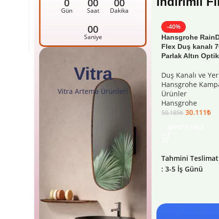
İndirimli F
0
00
00
Gün
Saat
Dakika
00
-40%
Saniye
Hansgrohe RainD
Flex Duş kanalı 
Parlak Altın Opti
Vitra
Duş Kanalı ve Yer
Hansgrohe Kampa
Vitra Artema Ürünleri
Ürünler
Hansgrohe
30.111
₺
50.185
₺
SEPETE EKLE
Tahmini Teslimat
: 3-5 İş Günü