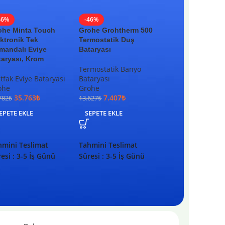
46%
-46%
-38%
ohe Minta Touch
Grohe Grohtherm 500
Grohe Tempesta
ktronik Tek
Termostatik Duş
Askısı
mandalı Eviye
Bataryası
taryası, Krom
El Duşu Askısı
Termostatik Banyo
Grohe
fak Eviye Bataryası
Bataryası
874
₺
1.407
₺
ohe
Grohe
SEPETE EKLE
35.763
₺
7.407
₺
782
₺
13.627
₺
Tahmini Teslima
EPETE EKLE
SEPETE EKLE
Süresi : 3-5 İş G
hmini Teslimat
Tahmini Teslimat
esi : 3-5 İş Günü
Süresi : 3-5 İş Günü