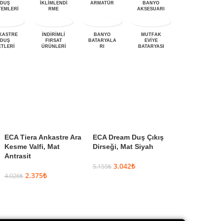
DUŞ
İKLİMLENDİ
ARMATÜR
BANYO
BANYO
TEMLERİ
RME
AKSESUARI
DOLABI
KASTRE
İNDİRİMLİ
BANYO
MUTFAK
LAVABO
DUŞ
FIRSAT
BATARYALA
EVIYE
BATARYALA
ETLERI
ÜRÜNLERİ
RI
BATARYASI
RI
ECA Tiera Ankastre Ara
ECA Dream Duş Çıkış
ECA Life Maf
Kesme Valfi, Mat
Dirseği, Mat Siyah
Takım 1F – P
Antrasit
Krom
3.042
₺
5.155
₺
2.375
₺
2.811
4.026
₺
4.764
₺