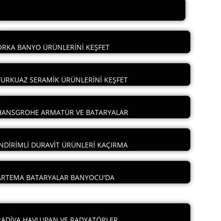
ORKA BANYO ÜRÜNLERİNİ KEŞFET
TURKUAZ SERAMİK ÜRÜNLERİNİ KEŞFET
HANSGROHE ARMATÜR VE BATARYALAR
İNDİRİMLİ DURAVİT ÜRÜNLERİ KAÇIRMA
ARTEMA BATARYALAR BANYOCU'DA
RADİVA HAVLUPAN VE RADYATÖRLER