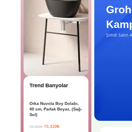
Groh
Kamp
Şimdi Satın A
Trend Banyolar
Orka Nuvola Boy Dolabı,
40 cm, Parlak Beyaz, (Sağ-
Sol)
15.320
₺
20.432
₺