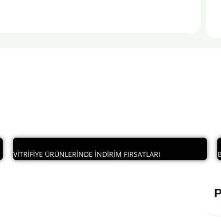
VİTRİFİYE ÜRÜNLERİNDE İNDİRİM FIRSATLARI
P
Sınırlı Stoklu