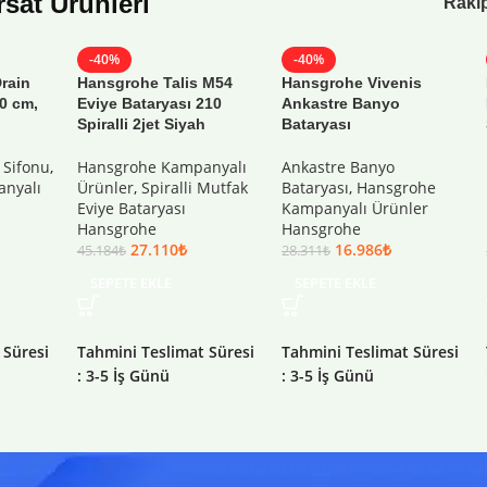
ırsat Ürünleri
Rakip
-40%
-40%
rain
Hansgrohe Talis M54
Hansgrohe Vivenis
70 cm,
Eviye Bataryası 210
Ankastre Banyo
k
Spiralli 2jet Siyah
Bataryası
 Sifonu
,
Hansgrohe Kampanyalı
Ankastre Banyo
nyalı
Ürünler
,
Spiralli Mutfak
Bataryası
,
Hansgrohe
Eviye Bataryası
Kampanyalı Ürünler
Hansgrohe
Hansgrohe
27.110
₺
16.986
₺
45.184
₺
28.311
₺
SEPETE EKLE
SEPETE EKLE
 Süresi
Tahmini Teslimat Süresi
Tahmini Teslimat Süresi
: 3-5 İş Günü
: 3-5 İş Günü