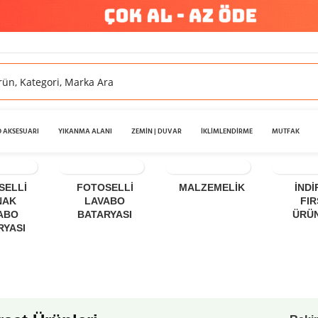
 AKSESUARI
YIKANMA ALANI
ZEMİN | DUVAR
İKLİMLENDİRME
MUTFAK
SELLI
FOTOSELLI
MALZEMELIK
İNDİ
NAK
LAVABO
FI
ABO
BATARYASI
ÜRÜ
RYASI