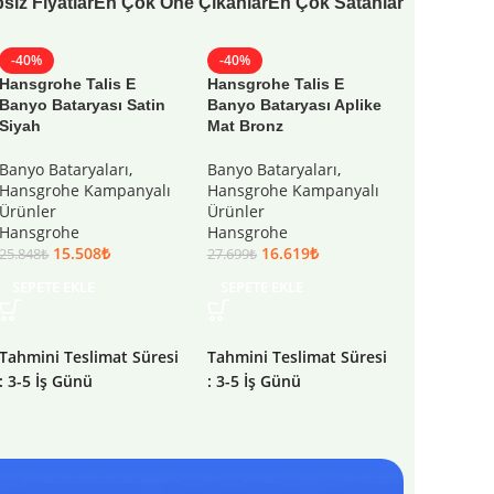
siz Fiyatlar
En Çok Öne Çıkanlar
En Çok Satanlar
-40%
-40%
-40%
Hansgrohe Talis E
Hansgrohe Talis E
Hansgrohe
Banyo Bataryası Satin
Banyo Bataryası Aplike
Compact 6
Siyah
Mat Bronz
Paslanmaz
Kanalı
Banyo Bataryaları
,
Banyo Bataryaları
,
Hansgrohe Kampanyalı
Hansgrohe Kampanyalı
Duş Kanalı
Ürünler
Ürünler
Hansgrohe
Hansgrohe
Hansgrohe
Ürünler
15.508
₺
16.619
₺
Hansgroh
25.848
₺
27.699
₺
21.
35.605
₺
SEPETE EKLE
SEPETE EKLE
SEPETE E
Tahmini Teslimat Süresi
Tahmini Teslimat Süresi
Tahmini Te
: 3-5 İş Günü
: 3-5 İş Günü
: 3-5 İş Gü