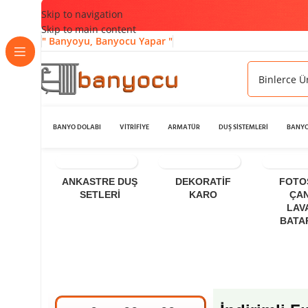
Skip to navigation
Skip to main content
" Banyoyu, Banyocu Yapar "
BANYO DOLABI
VİTRİFİYE
ARMATÜR
DUŞ SİSTEMLERİ
BANYO
ANKASTRE DUŞ
DEKORATIF
FOTO
SETLERI
KARO
ÇA
LAV
BATA