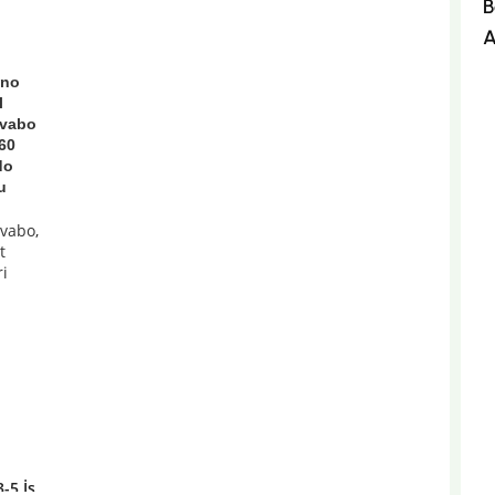
B
A
uno
l
avabo
 60
do
u
avabo
,
t
ri
SEPETE EKLE
t
3-5 İş