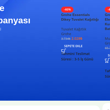
e
-46%
-
Grohe Essentials
Gr
anyası
Dikey Tuvalet Kağıtlığı
Ele
Ku
l
Tuvalet Kağıtlık
Ba
Grohe
2.028
₺
Mut
3.734
₺
Gr
SEPETE EKLE
65.
Tahmini Teslimat
S
Süresi : 3-5 İş Günü
Ta
Sür