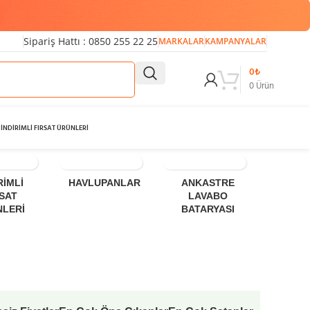
Sipariş Hattı : 0850 255 22 25
MARKALAR
KAMPANYALAR
0
₺
0
Ürün
İNDİRİMLİ FIRSAT ÜRÜNLERİ
RİMLİ
HAVLUPANLAR
ANKASTRE
ÜÇ D
RSAT
LAVABO
LA
NLERİ
BATARYASI
BATA