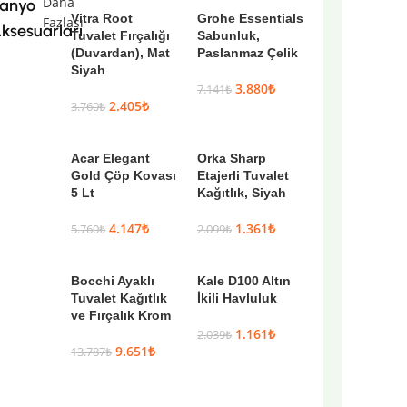
Daha
anyo
Vitra Root
Grohe Essentials
Fazlası
ksesuarları
Tuvalet Fırçalığı
Sabunluk,
(Duvardan), Mat
Paslanmaz Çelik
Siyah
3.880
₺
7.141
₺
2.405
₺
3.760
₺
Acar Elegant
Orka Sharp
Gold Çöp Kovası
Etajerli Tuvalet
5 Lt
Kağıtlık, Siyah
4.147
₺
1.361
₺
5.760
₺
2.099
₺
Bocchi Ayaklı
Kale D100 Altın
Tuvalet Kağıtlık
İkili Havluluk
ve Fırçalık Krom
1.161
₺
2.039
₺
9.651
₺
13.787
₺