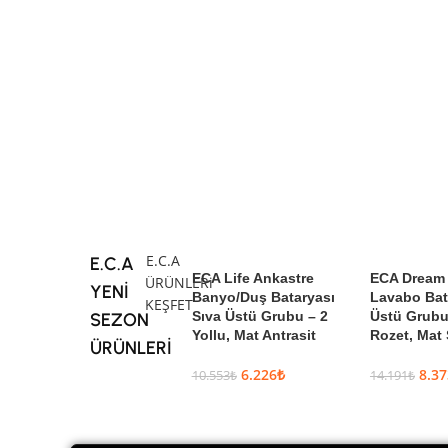
E.C.A
E.C.A
ECA Life Ankastre
ECA Dream 
ÜRÜNLERi
YENİ
Banyo/Duş Bataryası
Lavabo Bat
KEŞFET
Sıva Üstü Grubu – 2
Üstü Grubu
SEZON
Yollu, Mat Antrasit
Rozet, Mat
ÜRÜNLERİ
6.226
₺
8.37
10.553
₺
14.191
₺