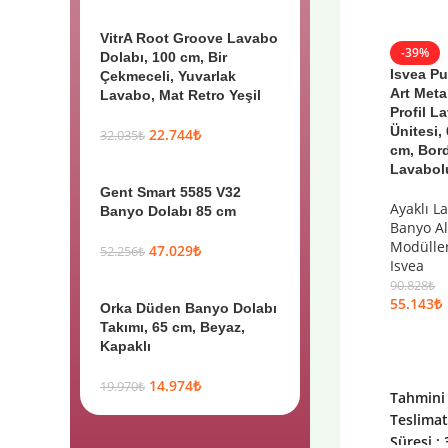
VitrA Root Groove Lavabo
-39%
Dolabı, 100 cm, Bir
Isvea P
Çekmeceli, Yuvarlak
Art Meta
Lavabo, Mat Retro Yeşil
Profil L
Ünitesi,
22.744
₺
32.035
₺
cm, Bor
Lavabol
Gent Smart 5585 V32
Ayaklı L
Banyo Dolabı 85 cm
Banyo Al
Modülle
47.029
₺
52.256
₺
Isvea
90.828
₺
55.143
₺
Orka Düden Banyo Dolabı
Takımı, 65 cm, Beyaz,
Kapaklı
14.974
₺
19.970
₺
Tahmini
Teslima
Süresi : 