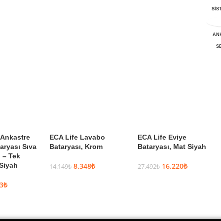
Çok AL, Az
SİS
Öde
AN
S
Ankastre
ECA Life Lavabo
ECA Life Eviye
aryası Sıva
Bataryası, Krom
Bataryası, Mat Siyah
 – Tek
 Siyah
8.348
₺
16.220
₺
14.149
₺
27.492
₺
3
₺