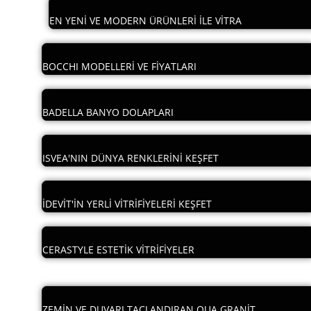
EN YENİ VE MODERN ÜRÜNLERİ İLE VİTRA
BOCCHI MODELLERİ VE FİYATLARI
BADELLA BANYO DOLAPLARI
ISVEA'NIN DÜNYA RENKLERİNİ KEŞFET
İDEVİT'İN YERLİ VİTRİFİYELERİ KEŞFET
CERASTYLE ESTETİK VİTRİFİYELER
ZEMİN VE DUVARI TAÇLANDIRAN QUA GRANİT