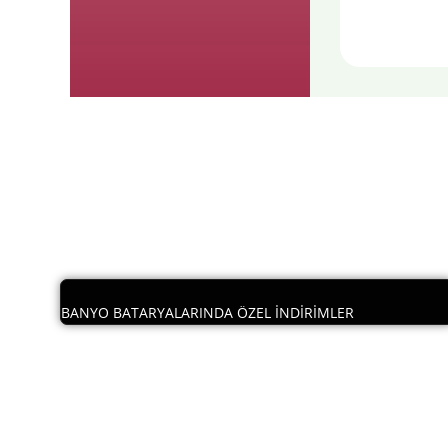
Günü
BANYO BATARYALARINDA ÖZEL İNDİRİMLER