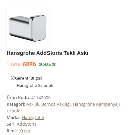
Hansgrohe AddStoris Tekli Askı
688
₺
Stokta (8)
1.147
₺
Garanti Bilgisi
Hansgrohe
Garantili
Ürün Kodu:
41742000
Kategori:
Askılık, Bornoz Askılığı
,
Hansgrohe Kampanyalı
Ürünler
Marka:
Hansgrohe
Seri:
AddStoris
Renk:
Krom