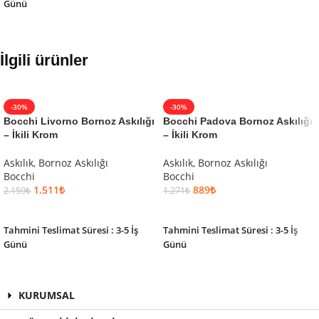
Günü
İlgili ürünler
-30%
-30%
Bocchi Livorno Bornoz Askılığı
Bocchi Padova Bornoz Askılığı
– İkili Krom
– İkili Krom
Askılık, Bornoz Askılığı
Askılık, Bornoz Askılığı
Bocchi
Bocchi
1.511
₺
889
₺
2.159
₺
1.271
₺
SEPETE EKLE
SEPETE EKLE
Tahmini Teslimat Süresi : 3-5 İş
Tahmini Teslimat Süresi : 3-5 İş
Günü
Günü
KURUMSAL