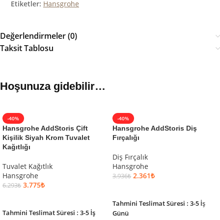
Etiketler:
Hansgrohe
Değerlendirmeler (0)
Taksit Tablosu
Hoşunuza gidebilir…
-40%
-40%
Hansgrohe AddStoris Çift
Hansgrohe AddStoris Diş
Kişilik Siyah Krom Tuvalet
Fırçalığı
Kağıtlığı
Diş Fırçalık
Tuvalet Kağıtlık
Hansgrohe
Hansgrohe
2.361
₺
3.936
₺
3.775
₺
6.293
₺
SEPETE EKLE
SEPETE EKLE
Tahmini Teslimat Süresi : 3-5 İş
Tahmini Teslimat Süresi : 3-5 İş
Günü