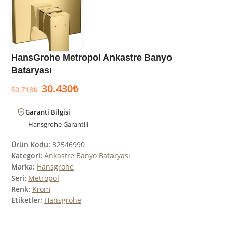
HansGrohe Metropol Ankastre Banyo
Bataryası
30.430
₺
50.718
₺
Garanti Bilgisi
Hansgrohe
Garantili
Ürün Kodu:
32546990
Kategori:
Ankastre Banyo Bataryası
Marka:
Hansgrohe
Seri:
Metropol
Renk:
Krom
Etiketler:
Hansgrohe