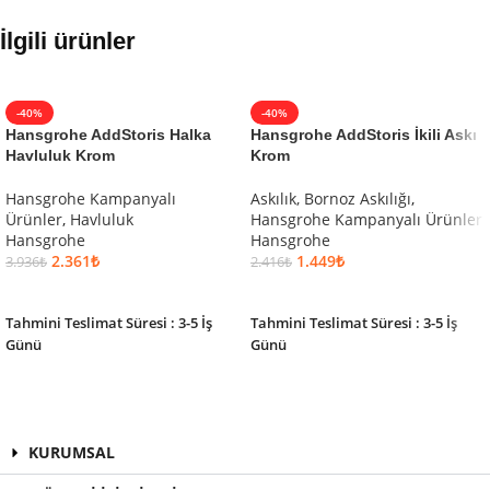
İlgili ürünler
-40%
-40%
Hansgrohe AddStoris Halka
Hansgrohe AddStoris İkili Askı
Havluluk Krom
Krom
Hansgrohe Kampanyalı
Askılık, Bornoz Askılığı
,
Ürünler
,
Havluluk
Hansgrohe Kampanyalı Ürünler
Hansgrohe
Hansgrohe
2.361
₺
1.449
₺
3.936
₺
2.416
₺
SEPETE EKLE
SEPETE EKLE
Tahmini Teslimat Süresi : 3-5 İş
Tahmini Teslimat Süresi : 3-5 İş
Günü
Günü
KURUMSAL