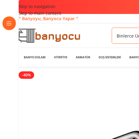
Skip to navigation
Skip to main content
" Banyoyu, Banyocu Yapar "
BANYO DOLABI
VİTRİFİYE
ARMATÜR
DUŞ SİSTEMLERİ
BANYO
-40%