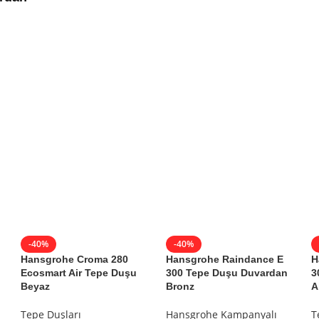
-40%
-40%
Hansgrohe Croma 280
Hansgrohe Raindance E
H
Ecosmart Air Tepe Duşu
300 Tepe Duşu Duvardan
3
Beyaz
Bronz
A
Tepe Duşları
Hansgrohe Kampanyalı
T