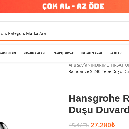
 AKSESUARI
YIKANMA ALANI
ZEMİN | DUVAR
İKLİMLENDİRME
MUTFAK
Ana sayfa
›
İNDİRİMLİ FIRSAT 
Raindance S 240 Tepe Duşu D
Hansgrohe R
Duşu Duvar
27.280
₺
45.467
₺