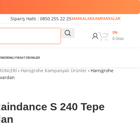
Sipariş Hattı : 0850 255 22 25
MARKALAR
KAMPANYALAR
0
₺
0
Ürün
İNDİRİMLİ FIRSAT ÜRÜNLERİ
ÜRÜNLERİ
›
Hansgrohe Kampanyalı Ürünler
›
Hansgrohe
uvardan
aindance S 240 Tepe
dan