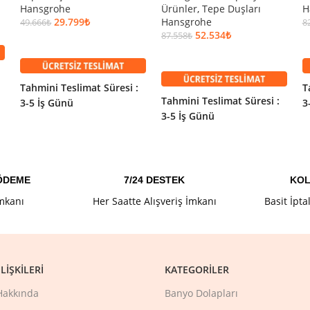
Hansgrohe
Ürünler
,
Tepe Duşları
H
29.799
₺
Hansgrohe
49.666
₺
8
52.534
₺
87.558
₺
SEPETE EKLE
40 Tepe Duşu Duvardan
SEPETE EKLE
Tahmini Teslimat Süresi :
T
Tahmini Teslimat Süresi :
3-5 İş Günü
3
3-5 İş Günü
Ürünler
,
Tepe Duşları
 ÖDEME
7/24 DESTEK
KOL
İmkanı
Her Saatte Alışveriş İmkanı
Basit İpta
LIŞKILERI
KATEGORILER
Hakkında
Banyo Dolapları