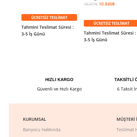
10.846
₺
18.077
₺
SEPETE EKLE
SEPETE EKLE
Hansgrohe Raindance S 2
Tahmini Teslimat Süresi :
27.280
₺
Stokta (6)
45.467
₺
Tahmini Teslimat Süresi :
3-5 İş Günü
3-5 İş Günü
Garanti Bilgisi
Hansgrohe
Garantili
Ürün Kodu:
27607000
Kategori:
Hansgrohe Kampanyalı 
Marka:
Hansgrohe
HIZLI KARGO
TAKSİTLİ
Seri:
Raindance
Güvenli ve Hızlı Kargo
6 Taksit 
Renk:
Krom
Etiketler:
Hansgrohe
KURUMSAL
MÜŞTERI İ
Banyocu Hakkında
Teslimat 