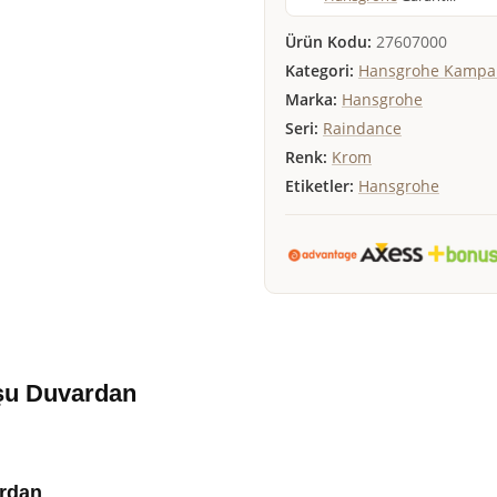
Ürün Kodu:
27607000
Kategori:
Hansgrohe Kampan
Marka:
Hansgrohe
Seri:
Raindance
Renk:
Krom
Etiketler:
Hansgrohe
şu Duvardan
rdan