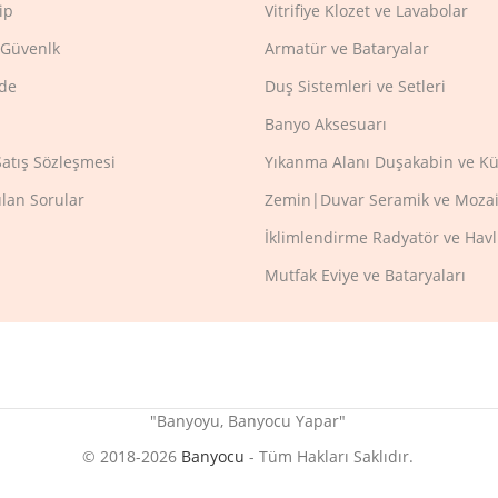
ip
Vitrifiye Klozet ve Lavabolar
e Güvenlk
Armatür ve Bataryalar
ade
Duş Sistemleri ve Setleri
Banyo Aksesuarı
Satış Sözleşmesi
Yıkanma Alanı Duşakabin ve Kü
ulan Sorular
Zemin|Duvar Seramik ve Mozai
İklimlendirme Radyatör ve Hav
Mutfak Eviye ve Bataryaları
"Banyoyu, Banyocu Yapar"
© 2018-2026
Banyocu
- Tüm Hakları Saklıdır.