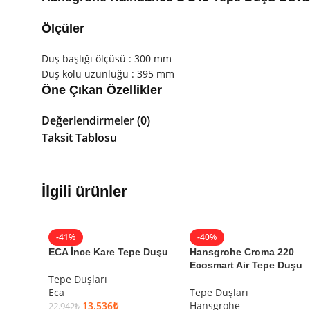
Ölçüler
Duş başlığı ölçüsü : 300 mm
Duş kolu uzunluğu : 395 mm
Öne Çıkan Özellikler
Değerlendirmeler (0)
Sprey türü : PowderRain
Küresel bağlantı : Açısı ayarlanabilir tepe duşu
Taksit Tablosu
PowderRain akış oranı : 18 l/dk (3barda)
Temizlik : Sprey diski temizlik için çıkarılabilir
Montaj tipi : Duvar
İlgili ürünler
Ses sınıfı : II
Akış miktarı sınıfı : B
Malzeme ve Renk
-41%
-40%
ECA İnce Kare Tepe Duşu
Hansgrohe Croma 220
Sprey diski malzemesi : Metal
Ecosmart Air Tepe Duşu
Malzeme : Pirinç
Tepe Duşları
Renk : Krom
Eca
Tepe Duşları
Yüzey : Parlak
13.536
₺
Hansgrohe
22.942
₺