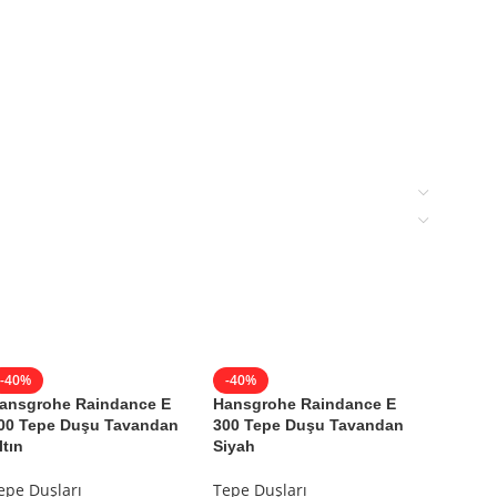
-40%
-40%
-40%
ansgrohe Raindance E
Hansgrohe Raindance E
Hansgr
00 Tepe Duşu Tavandan
300 Tepe Duşu Tavandan
300 Te
ltın
Siyah
Tepe Du
epe Duşları
Tepe Duşları
Hansgr