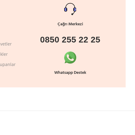
Çağrı Merkezi
0850 255 22 25
vetler
kler
lupanlar
Whatsapp Destek