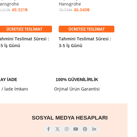
ansgrohe
Hansgrohe
60.402
₺
49.331
₺
46.040
₺
2.219
₺
76.734
₺
SEPET
SEPETE EKLE
SEPETE EKLE
Tahmini
ahmini Teslimat Süresi :
Tahmini Teslimat Süresi :
3-5 İş 
-5 İş Günü
3-5 İş Günü
AY İADE
100% GÜVENİLİRLİK
l / İade İmkanı
Orjinal Ürün Garantisi
SOSYAL MEDYA HESAPLARI