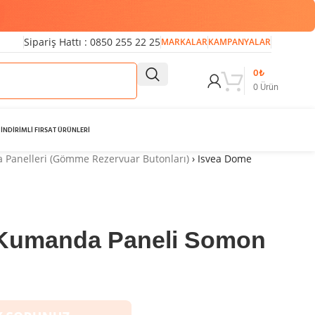
Sipariş Hattı : 0850 255 22 25
MARKALAR
KAMPANYALAR
0
₺
0
Ürün
İNDİRİMLİ FIRSAT ÜRÜNLERİ
Panelleri (Gömme Rezervuar Butonları)
›
Isvea Dome
Kumanda Paneli Somon