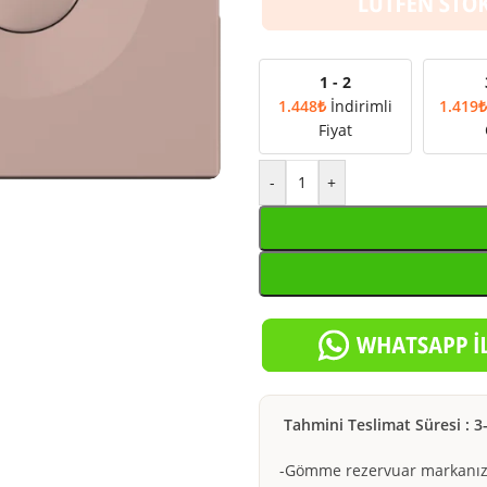
1 - 2
1.448
₺
İndirimli
1.419
Fiyat
-
+
Tahmini Teslimat Süresi : 3
-Gömme rezervuar markanız 