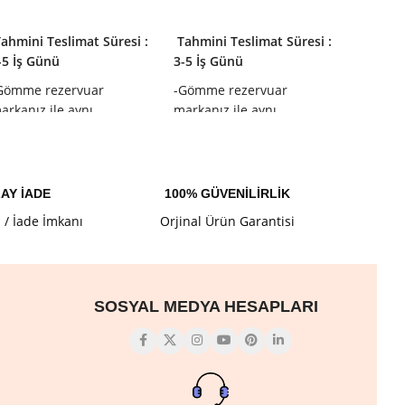
SEPETE EKLE
SEPETE EKLE
SEPET
ahmini Teslimat Süresi :
Tahmini Teslimat Süresi :
-5 İş Günü
3-5 İş Günü
Tahmini
Gömme rezervuar
-Gömme rezervuar
3-5 İş 
arkanız ile aynı
markanız ile aynı
-Gömme
lduğundan emin olunuz.
olduğundan emin olunuz.
markanı
olduğu
AY İADE
100% GÜVENİLİRLİK
l / İade İmkanı
Orjinal Ürün Garantisi
SOSYAL MEDYA HESAPLARI