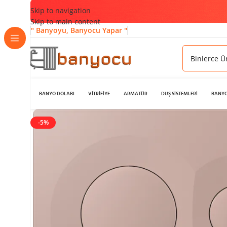
Skip to navigation
Skip to main content
" Banyoyu, Banyocu Yapar "
BANYO DOLABI
VİTRİFİYE
ARMATÜR
DUŞ SİSTEMLERİ
BANYO
-5%