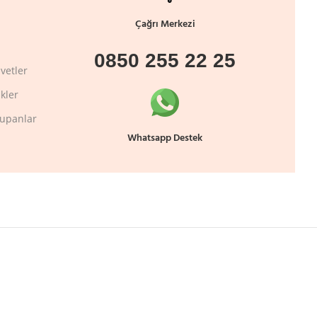
Çağrı Merkezi
0850 255 22 25
vetler
kler
lupanlar
Whatsapp Destek