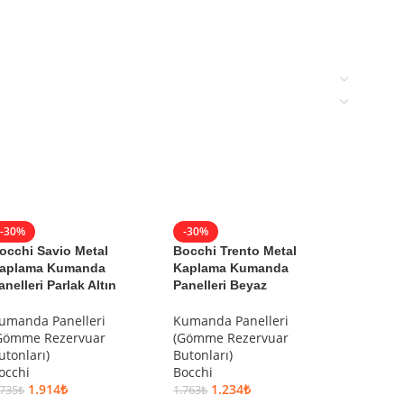
-30%
-30%
-30%
occhi Savio Metal
Bocchi Trento Metal
Bocchi
aplama Kumanda
Kaplama Kumanda
Kumand
anelleri Parlak Altın
Panelleri Beyaz
Cam
umanda Panelleri
Kumanda Panelleri
Kumand
Gömme Rezervuar
(Gömme Rezervuar
(Gömme
utonları)
Butonları)
Butonla
occhi
Bocchi
Bocchi
1.914
₺
1.234
₺
5
.735
₺
1.763
₺
8.111
₺