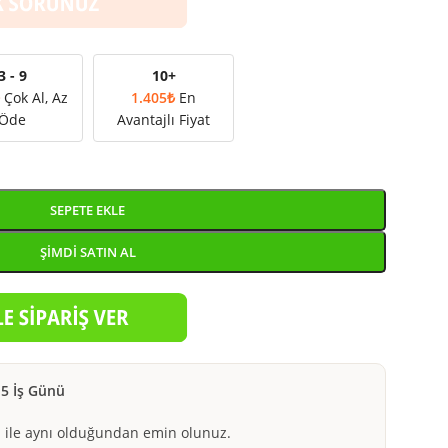
3 - 9
10+
₺
Çok Al, Az
1.405
₺
En
Öde
Avantajlı Fiyat
SEPETE EKLE
ŞIMDI SATIN AL
-5 İş Günü
ile aynı olduğundan emin olunuz.