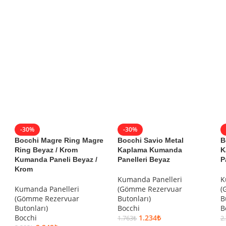
-30%
-30%
Bocchi Magre Ring Magre
Bocchi Savio Metal
B
Ring Beyaz / Krom
Kaplama Kumanda
K
Kumanda Paneli Beyaz /
Panelleri Beyaz
P
Krom
Kumanda Panelleri
K
Kumanda Panelleri
(Gömme Rezervuar
(
(Gömme Rezervuar
Butonları)
B
Butonları)
Bocchi
B
Bocchi
1.234
₺
1.763
₺
2