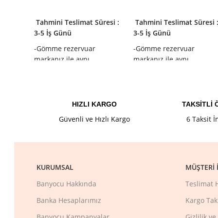
SEPETE EKLE
SEPETE EKLE
Tahmini Teslimat Süresi :
Tahmini Teslimat Süresi 
3-5 İş Günü
3-5 İş Günü
-Gömme rezervuar
-Gömme rezervuar
markanız ile aynı
markanız ile aynı
olduğundan emin olunuz.
olduğundan emin olunuz.
HIZLI KARGO
TAKSİTLİ
Güvenli ve Hızlı Kargo
6 Taksit 
KURUMSAL
MÜŞTERI İ
Banyocu Hakkında
Teslimat 
Banka Hesaplarımız
Kargo Tak
Banyocu Kampanyalar
Gizlilik v