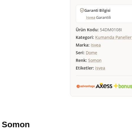
Garanti Bilgisi
Isvea
Garantili
Ürün Kodu:
54DM0108I
Kategori:
Kumanda Panelleri
Marka:
Isvea
Seri:
Dome
Renk:
Somon
Etiketler:
isvea
i Somon