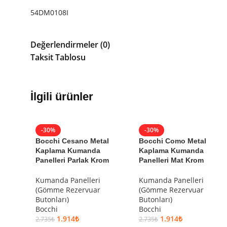
54DM0108I
Değerlendirmeler (0)
Taksit Tablosu
İlgili ürünler
-30%
-30%
Bocchi Cesano Metal
Bocchi Como Metal
Kaplama Kumanda
Kaplama Kumanda
Panelleri Parlak Krom
Panelleri Mat Krom
Kumanda Panelleri
Kumanda Panelleri
(Gömme Rezervuar
(Gömme Rezervuar
Butonları)
Butonları)
Bocchi
Bocchi
1.914
₺
1.914
₺
2.735
₺
2.735
₺