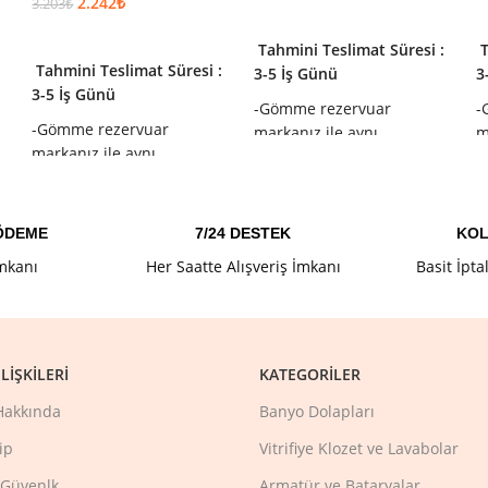
2.242
₺
3.203
₺
SEPETE EKLE
SEPETE EKLE
:
Tahmini Teslimat Süresi :
T
Tahmini Teslimat Süresi :
3-5 İş Günü
3
3-5 İş Günü
-Gömme rezervuar
-
-Gömme rezervuar
markanız ile aynı
m
markanız ile aynı
olduğundan emin olunuz.
o
olduğundan emin olunuz.
 ÖDEME
7/24 DESTEK
KOL
İmkanı
Her Saatte Alışveriş İmkanı
Basit İpta
LIŞKILERI
KATEGORILER
Hakkında
Banyo Dolapları
ip
Vitrifiye Klozet ve Lavabolar
e Güvenlk
Armatür ve Bataryalar