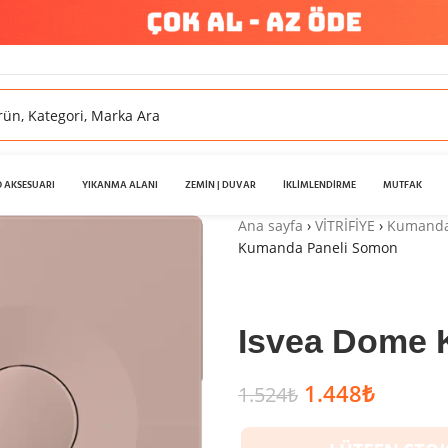
 AKSESUARI
YIKANMA ALANI
ZEMİN | DUVAR
İKLİMLENDİRME
MUTFAK
Ana sayfa
›
VİTRİFİYE
›
Kumanda 
Kumanda Paneli Somon
Isvea Dome 
1.448
₺
1.524
₺