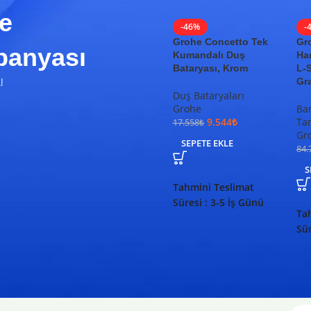
e
-46%
-
Grohe Concetto Tek
Gr
anyası
Kumandalı Duş
Ha
Bataryası, Krom
L-
l
Gr
Duş Bataryaları
Grohe
Ba
9.544
₺
Ta
17.558
₺
Gr
SEPETE EKLE
84.
S
Tahmini Teslimat
Süresi : 3-5 İş Günü
Ta
Sür