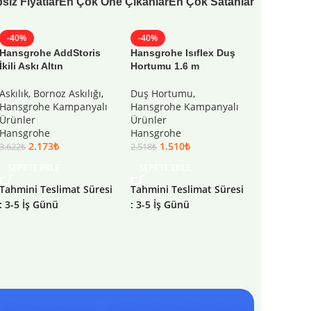
siz Fiyatlar
En Çok Öne Çıkanlar
En Çok Satanlar
-40%
-40%
-40%
Hansgrohe AddStoris
Hansgrohe Isıflex Duş
Hansgrohe
İkili Askı Altın
Hortumu 1.6 m
Eviye Bata
Spiralli 2j
Askılık, Bornoz Askılığı
,
Duş Hortumu
,
Hansgrohe Kampanyalı
Hansgrohe Kampanyalı
Hansgrohe
Ürünler
Ürünler
Ürünler
,
S
Hansgrohe
Hansgrohe
Eviye Bata
2.173
₺
1.510
₺
Hansgroh
3.622
₺
2.518
₺
27.
45.184
₺
SEPETE EKLE
SEPETE EKLE
SEPETE E
Tahmini Teslimat Süresi
Tahmini Teslimat Süresi
: 3-5 İş Günü
: 3-5 İş Günü
Tahmini Te
: 3-5 İş Gü