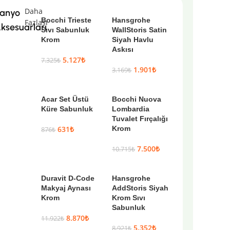
Daha
anyo
Bocchi Trieste
Hansgrohe
Fazlası
ksesuarları
Sıvı Sabunluk
WallStoris Satin
Krom
Siyah Havlu
Askısı
5.127
₺
7.325
₺
1.901
₺
3.169
₺
Acar Set Üstü
Bocchi Nuova
Küre Sabunluk
Lombardia
Tuvalet Fırçalığı
631
₺
Krom
876
₺
7.500
₺
10.715
₺
Duravit D-Code
Hansgrohe
Makyaj Aynası
AddStoris Siyah
Krom
Krom Sıvı
Sabunluk
8.870
₺
11.922
₺
5.352
₺
8.921
₺