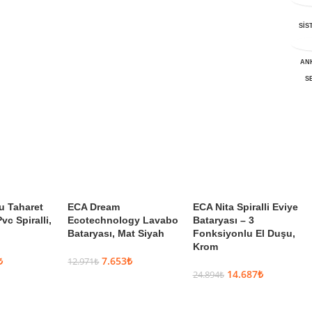
Çok AL, Az
SİS
Öde
AN
S
u Taharet
ECA Dream
ECA Nita Spiralli Eviye
c Spiralli,
Ecotechnology Lavabo
Bataryası – 3
Bataryası, Mat Siyah
Fonksiyonlu El Duşu,
Krom
₺
7.653
₺
12.971
₺
14.687
₺
24.894
₺