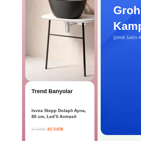
Groh
Kamp
Şimdi Satın A
Trend Banyolar
Isvea Stepp Dolaplı Ayna,
80 cm, Led’li Antrasit
40.940
₺
67.435
₺