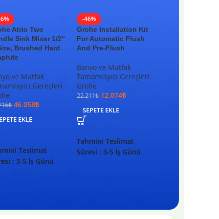
46%
-46%
-46%
ohe Atrio Two
Grohe Installation Kit
Grohe Eurostyle
ndle Sink Mixer 1/2“
For Automatic Flush
Cosmopolitan T
Size, Brushed Hard
And Pre-Flush
Kumandalı Bide
aphite
Bataryası S-Boy
Banyo ve Mutfak
Krom
nyo ve Mutfak
Tamamlayıcı Gereçleri
mamlayıcı Gereçleri
Grohe
Bide Bataryası
ohe
12.074
₺
Grohe
22.211
₺
46.058
₺
8.760
₺
716
₺
16.117
₺
SEPETE EKLE
EPETE EKLE
SEPETE EKLE
Tahmini Teslimat
hmini Teslimat
Tahmini Teslima
Süresi : 3-5 İş Günü
esi : 3-5 İş Günü
Süresi : 3-5 İş G