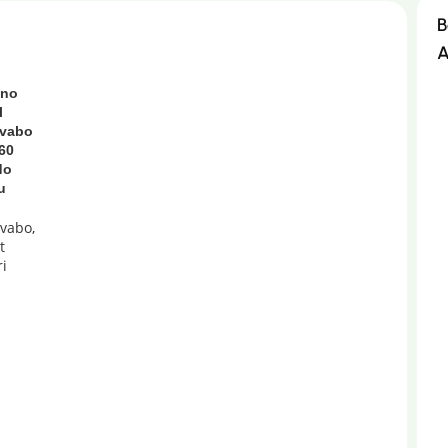
B
A
uno
l
avabo
 60
do
u
avabo
,
t
ri
SEPETE EKLE
t