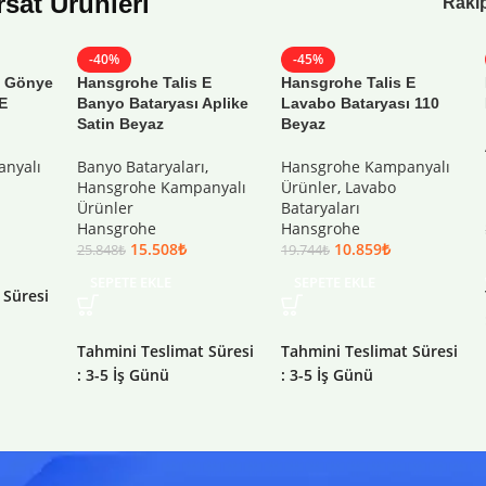
ırsat Ürünleri
Rakip
-40%
-45%
t Gönye
Hansgrohe Talis E
Hansgrohe Talis E
 E
Banyo Bataryası Aplike
Lavabo Bataryası 110
Satin Beyaz
Beyaz
nyalı
Banyo Bataryaları
,
Hansgrohe Kampanyalı
Hansgrohe Kampanyalı
Ürünler
,
Lavabo
Ürünler
Bataryaları
Hansgrohe
Hansgrohe
15.508
₺
10.859
₺
25.848
₺
19.744
₺
SEPETE EKLE
SEPETE EKLE
 Süresi
Tahmini Teslimat Süresi
Tahmini Teslimat Süresi
: 3-5 İş Günü
: 3-5 İş Günü