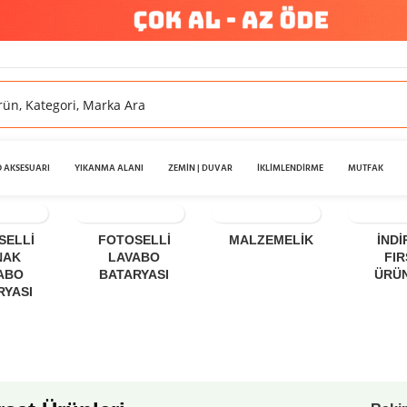
 AKSESUARI
YIKANMA ALANI
ZEMİN | DUVAR
İKLİMLENDİRME
MUTFAK
SELLI
FOTOSELLI
MALZEMELIK
İNDİ
NAK
LAVABO
FI
ABO
BATARYASI
ÜRÜ
RYASI