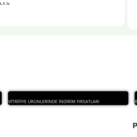
3-5 İş
VİTRİFİYE ÜRÜNLERİNDE İNDİRİM FIRSATLARI
P
Sınırlı Stoklu