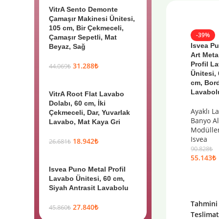
VitrA Sento Demonte
Çamaşır Makinesi Ünitesi,
105 cm, Bir Çekmeceli,
-39%
Çamaşır Sepetli, Mat
Isvea P
Beyaz, Sağ
Art Meta
Profil L
31.288
₺
44.069
₺
Ünitesi,
cm, Bor
Lavabol
VitrA Root Flat Lavabo
Dolabı, 60 cm, İki
Ayaklı L
Çekmeceli, Dar, Yuvarlak
Banyo Al
Lavabo, Mat Kaya Gri
Modülle
Isvea
18.942
₺
26.681
₺
90.828
₺
55.143
₺
Isvea Puno Metal Profil
Lavabo Ünitesi, 60 cm,
Siyah Antrasit Lavabolu
Tahmini
27.840
₺
45.860
₺
Teslima