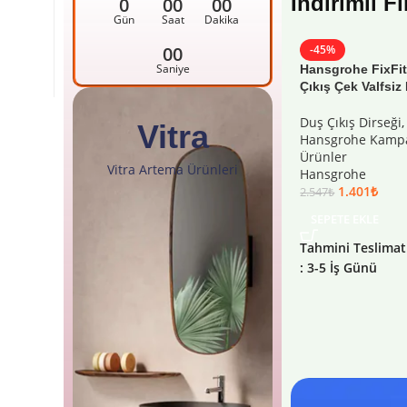
İndirimli F
0
00
00
Gün
Saat
Dakika
00
-45%
Saniye
Hansgrohe FixFi
Çıkış Çek Valfsiz
Duş Çıkış Dirseği
,
Vitra
Hansgrohe Kampa
Ürünler
Vitra Artema Ürünleri
Hansgrohe
1.401
₺
2.547
₺
SEPETE EKLE
Tahmini Teslimat
: 3-5 İş Günü