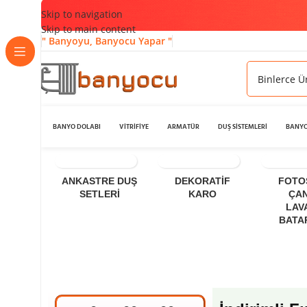
Skip to navigation
Skip to main content
" Banyoyu, Banyocu Yapar "
BANYO DOLABI
VİTRİFİYE
ARMATÜR
DUŞ SİSTEMLERİ
BANYO
ANKASTRE DUŞ
DEKORATIF
FOTO
SETLERI
KARO
ÇA
LAV
BATA