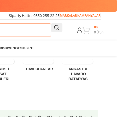
Sipariş Hattı : 0850 255 22 25
MARKALAR
KAMPANYALAR
0
₺
0
Ürün
İNDİRİMLİ FIRSAT ÜRÜNLERİ
RİMLİ
HAVLUPANLAR
ANKASTRE
ÜÇ D
RSAT
LAVABO
LA
NLERİ
BATARYASI
BATA