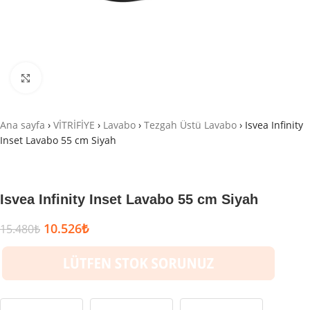
Büyütmek için tıklayın
Ana sayfa
›
VİTRİFİYE
›
Lavabo
›
Tezgah Üstü Lavabo
›
Isvea Infinity
Inset Lavabo 55 cm Siyah
Isvea Infinity Inset Lavabo 55 cm Siyah
10.526
₺
15.480
₺