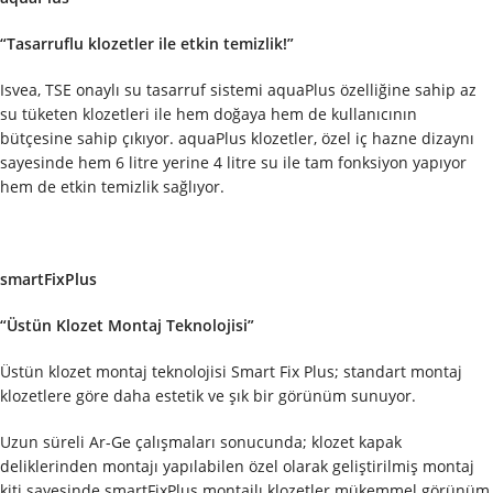
“Tasarruflu klozetler ile etkin temizlik!”
Isvea, TSE onaylı su tasarruf sistemi aquaPlus özelliğine sahip az
su tüketen klozetleri ile hem doğaya hem de kullanıcının
bütçesine sahip çıkıyor. aquaPlus klozetler, özel iç hazne dizaynı
sayesinde hem 6 litre yerine 4 litre su ile tam fonksiyon yapıyor
hem de etkin temizlik sağlıyor.
smartFixPlus
“Üstün Klozet Montaj Teknolojisi”
Üstün klozet montaj teknolojisi Smart Fix Plus; standart montaj
klozetlere göre daha estetik ve şık bir görünüm sunuyor.
Uzun süreli Ar-Ge çalışmaları sonucunda; klozet kapak
deliklerinden montajı yapılabilen özel olarak geliştirilmiş montaj
kiti sayesinde smartFixPlus montajlı klozetler mükemmel görünüm