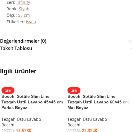
Seri:
Infinity
Renk:
Siyah
Ölçü:
55 cm
Etiketler:
isvea
Değerlendirmeler (0)
Taksit Tablosu
İlgili ürünler
-25%
-25%
Bocchi Sottile Slim Line
Bocchi Sottile Slim Line
Tezgah Üstü Lavabo 45×45 cm
Tezgah Üstü Lavabo 60×45 cm
Parlak Beyaz
Mat Beyaz
Tezgah Üstü Lavabo
Tezgah Üstü Lavabo
Bocchi
Bocchi
15.578
₺
22.324
₺
20.771
₺
29.765
₺