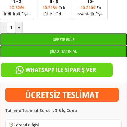
1 - 2
3 - 9
10+
10.526
₺
10.315
₺
Çok
10.210
₺
En
İndirimli Fiyat
Al, Az Öde
Avantajlı Fiyat
-
+
SEPETE EKLE
ŞIMDI SATIN AL
Tahmini Teslimat Süresi : 3-5 İş Günü
Garanti Bilgisi