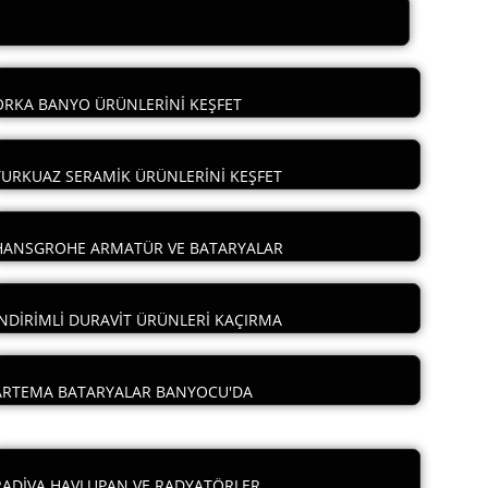
ORKA BANYO ÜRÜNLERİNİ KEŞFET
TURKUAZ SERAMİK ÜRÜNLERİNİ KEŞFET
HANSGROHE ARMATÜR VE BATARYALAR
İNDİRİMLİ DURAVİT ÜRÜNLERİ KAÇIRMA
ARTEMA BATARYALAR BANYOCU'DA
RADİVA HAVLUPAN VE RADYATÖRLER