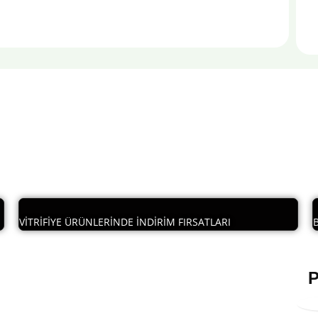
VİTRİFİYE ÜRÜNLERİNDE İNDİRİM FIRSATLARI
P
Sınırlı Stoklu