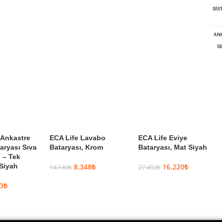
Çok AL, Az
SİS
Öde
AN
S
Ankastre
ECA Life Lavabo
ECA Life Eviye
aryası Sıva
Bataryası, Krom
Bataryası, Mat Siyah
 – Tek
 Siyah
8.348
₺
16.220
₺
14.149
₺
27.492
₺
3
₺