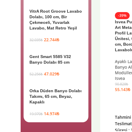
VitrA Root Groove Lavabo
-39%
Dolabı, 100 cm, Bir
Isvea P
Çekmeceli, Yuvarlak
Art Meta
Lavabo, Mat Retro Yeşil
Profil L
Ünitesi,
22.744
₺
32.035
₺
cm, Bor
Lavabol
Gent Smart 5585 V32
Ayaklı L
Banyo Dolabı 85 cm
Banyo Al
Modülle
47.029
₺
52.256
₺
Isvea
90.828
₺
55.143
₺
Orka Düden Banyo Dolabı
Takımı, 65 cm, Beyaz,
Kapaklı
14.974
₺
19.970
₺
Tahmini
Teslima
Süresi : 