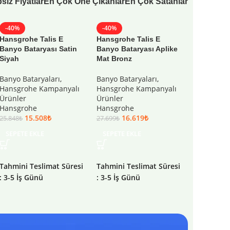
siz Fiyatlar
En Çok Öne Çıkanlar
En Çok Satanlar
-40%
-40%
-40%
Hansgrohe Talis E
Hansgrohe Talis E
Hansgrohe
Banyo Bataryası Satin
Banyo Bataryası Aplike
Compact 6
Siyah
Mat Bronz
Paslanmaz
Kanalı
Banyo Bataryaları
,
Banyo Bataryaları
,
Hansgrohe Kampanyalı
Hansgrohe Kampanyalı
Duş Kanalı
Ürünler
Ürünler
Hansgrohe
Hansgrohe
Hansgrohe
Ürünler
15.508
₺
16.619
₺
Hansgroh
25.848
₺
27.699
₺
21.
35.605
₺
SEPETE EKLE
SEPETE EKLE
SEPETE E
Tahmini Teslimat Süresi
Tahmini Teslimat Süresi
Tahmini Te
: 3-5 İş Günü
: 3-5 İş Günü
: 3-5 İş Gü