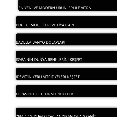
EN YENİ VE MODERN ÜRÜNLERİ İLE VİTRA
BOCCHI MODELLERİ VE FİYATLARI
BADELLA BANYO DOLAPLARI
ISVEA'NIN DÜNYA RENKLERİNİ KEŞFET
İDEVİT'İN YERLİ VİTRİFİYELERİ KEŞFET
CERASTYLE ESTETİK VİTRİFİYELER
ZEMİN VE DUVARI TAÇLANDIRAN QUA GRANİT