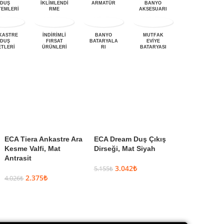
DUŞ
İKLİMLENDİ
ARMATÜR
BANYO
BANYO
TEMLERİ
RME
AKSESUARI
DOLABI
KASTRE
İNDİRİMLİ
BANYO
MUTFAK
LAVABO
DUŞ
FIRSAT
BATARYALA
EVIYE
BATARYALA
ETLERI
ÜRÜNLERİ
RI
BATARYASI
RI
ECA Tiera Ankastre Ara
ECA Dream Duş Çıkış
ECA Life Maf
Kesme Valfi, Mat
Dirseği, Mat Siyah
Takım 1F – P
Antrasit
Krom
3.042
₺
5.155
₺
2.375
₺
2.811
4.026
₺
4.764
₺