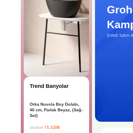
Groh
Kamp
Şimdi Satın A
Trend Banyolar
Orka Nuvola Boy Dolabı,
40 cm, Parlak Beyaz, (Sağ-
Sol)
15.320
₺
20.432
₺