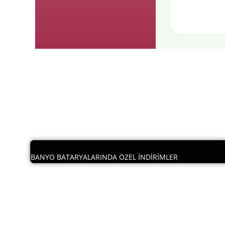
Günü
BANYO BATARYALARINDA ÖZEL İNDİRİMLER