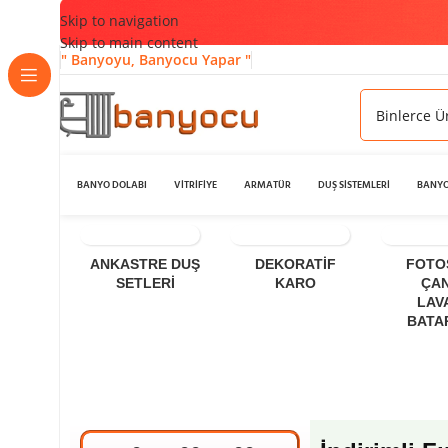
Skip to navigation
Skip to main content
" Banyoyu, Banyocu Yapar "
BANYO DOLABI
VİTRİFİYE
ARMATÜR
DUŞ SİSTEMLERİ
BANYO
ANKASTRE DUŞ
DEKORATIF
FOTO
SETLERI
KARO
ÇA
LAV
BATA