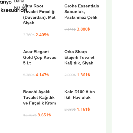
Daha
anyo
Vitra Root
Grohe Essentials
Fazlası
ksesuarları
Tuvalet Fırçalığı
Sabunluk,
(Duvardan), Mat
Paslanmaz Çelik
Siyah
3.880
₺
7.141
₺
2.405
₺
3.760
₺
Acar Elegant
Orka Sharp
Gold Çöp Kovası
Etajerli Tuvalet
5 Lt
Kağıtlık, Siyah
4.147
₺
1.361
₺
5.760
₺
2.099
₺
Bocchi Ayaklı
Kale D100 Altın
Tuvalet Kağıtlık
İkili Havluluk
ve Fırçalık Krom
1.161
₺
2.039
₺
9.651
₺
13.787
₺