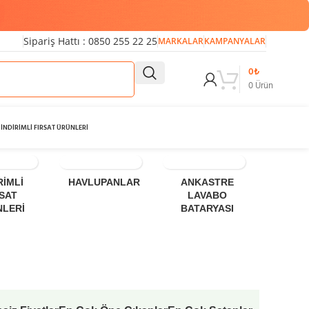
Sipariş Hattı : 0850 255 22 25
MARKALAR
KAMPANYALAR
0
₺
0
Ürün
İNDİRİMLİ FIRSAT ÜRÜNLERİ
RİMLİ
HAVLUPANLAR
ANKASTRE
ÜÇ D
RSAT
LAVABO
LA
NLERİ
BATARYASI
BATA