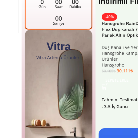
İndirimli F
0
00
00
Gün
Saat
Dakika
00
-40%
Saniye
Hansgrohe RainD
Flex Duş kanalı 
Parlak Altın Opti
Vitra
Duş Kanalı ve Yer
Hansgrohe Kampa
Vitra Artema Ürünleri
Ürünler
Hansgrohe
30.111
₺
50.185
₺
SEPETE EKLE
Tahmini Teslimat
: 3-5 İş Günü