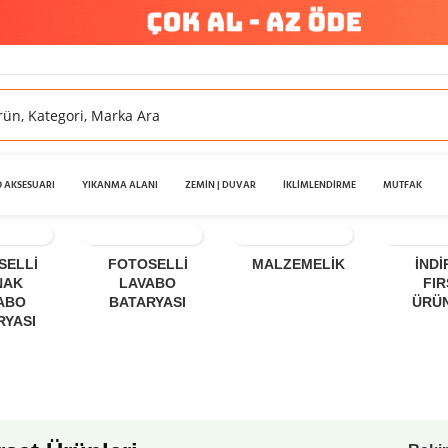
 AKSESUARI
YIKANMA ALANI
ZEMİN | DUVAR
İKLİMLENDİRME
MUTFAK
SELLI
FOTOSELLI
MALZEMELIK
İNDİ
NAK
LAVABO
FI
ABO
BATARYASI
ÜRÜ
RYASI