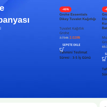
e
-46%
-
Grohe Essentials
Gr
anyası
Dikey Tuvalet Kağıtlığı
Ele
Ku
l
Tuvalet Kağıtlık
Ba
Grohe
2.028
₺
Mut
3.734
₺
Gr
SEPETE EKLE
65.
Tahmini Teslimat
S
Süresi : 3-5 İş Günü
Ta
Sür