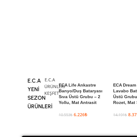
E.C.A
E.C.A
ECA Life Ankastre
ECA Dream 
ÜRÜNLERi
YENİ
Banyo/Duş Bataryası
Lavabo Bat
KEŞFET
Sıva Üstü Grubu – 2
Üstü Grubu
SEZON
Yollu, Mat Antrasit
Rozet, Mat
ÜRÜNLERİ
6.226
₺
8.37
10.553
₺
14.191
₺