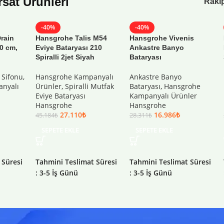
ırsat Ürünleri
Rakip
-40%
-40%
rain
Hansgrohe Talis M54
Hansgrohe Vivenis
70 cm,
Eviye Bataryası 210
Ankastre Banyo
k
Spiralli 2jet Siyah
Bataryası
 Sifonu
,
Hansgrohe Kampanyalı
Ankastre Banyo
nyalı
Ürünler
,
Spiralli Mutfak
Bataryası
,
Hansgrohe
Eviye Bataryası
Kampanyalı Ürünler
Hansgrohe
Hansgrohe
27.110
₺
16.986
₺
45.184
₺
28.311
₺
SEPETE EKLE
SEPETE EKLE
 Süresi
Tahmini Teslimat Süresi
Tahmini Teslimat Süresi
: 3-5 İş Günü
: 3-5 İş Günü