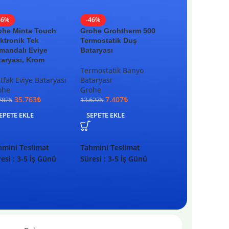
46%
-46%
-38%
ohe Minta Touch
Grohe Grohtherm 500
Grohe Tempesta
ktronik Tek
Termostatik Duş
Askısı
mandalı Eviye
Bataryası
taryası, Krom
El Duşu Askısı
Termostatik Banyo
Grohe
fak Eviye Bataryası
Bataryası
874
₺
1.407
₺
ohe
Grohe
SEPETE EKLE
35.763
₺
7.407
₺
782
₺
13.627
₺
Tahmini Teslima
EPETE EKLE
SEPETE EKLE
Süresi : 3-5 İş G
hmini Teslimat
Tahmini Teslimat
esi : 3-5 İş Günü
Süresi : 3-5 İş Günü