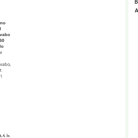
B
A
uno
l
avabo
 60
do
u
avabo
,
t
ri
SEPETE EKLE
t
3-5 İş