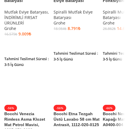
Bataryası
Eviye Bataryası
Fonksiyonlu
Mutfak Eviye Bataryası
,
Spiralli Mutfak Eviye
Spiralli Mutf
İNDİRİMLİ FIRSAT
Bataryası
Bataryası
ÜRÜNLERİ
Grohe
Grohe
Grohe
8.791
₺
14.60
18.984
₺
26.862
₺
9.009
₺
16.575
₺
SEPETE EKLE
SEPETE EKLE
SEPETE EKLE
Tahmini Teslimat Süresi :
Tahmini Teslim
Tahmini Teslimat Süresi :
3-5 İş Günü
3-5 İş Günü
3-5 İş Günü
-56%
-56%
-66%
Bocchi Venezia
Bocchi Etna Tezgah
Bocchi New A
Rimless Asma Klozet
Üstü Lavabo 58 cm Mat
Kapağı Mat S
Mat Petrol Mavisi,
Antrasit, 1112-020-0125
A0400-004