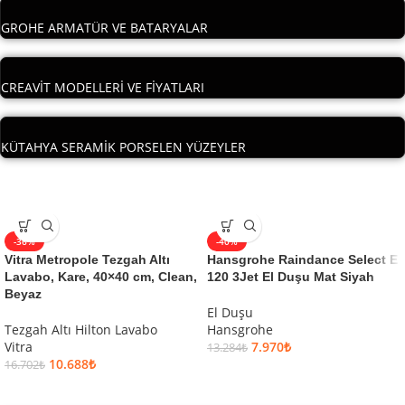
GROHE ARMATÜR VE BATARYALAR
CREAVİT MODELLERİ VE FİYATLARI
KÜTAHYA SERAMİK PORSELEN YÜZEYLER
-36%
-40%
Vitra Metropole Tezgah Altı
Hansgrohe Raindance Select E
Lavabo, Kare, 40×40 cm, Clean,
120 3Jet El Duşu Mat Siyah
Beyaz
El Duşu
Tezgah Altı Hilton Lavabo
Hansgrohe
Vitra
7.970
₺
13.284
₺
10.688
₺
16.702
₺