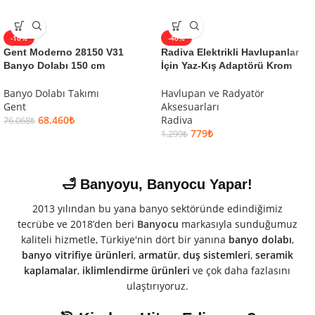
-10%
-40%
Gent Moderno 28150 V31
Radiva Elektrikli Havlupanlar
Banyo Dolabı 150 cm
İçin Yaz-Kış Adaptörü Krom
Banyo Dolabı Takımı
Havlupan ve Radyatör
Gent
Aksesuarları
68.460
₺
Radiva
76.068
₺
779
₺
1.299
₺
🛁 Banyoyu, Banyocu Yapar!
2013 yılından bu yana banyo sektöründe edindiğimiz
tecrübe ve 2018’den beri
Banyocu
markasıyla sunduğumuz
kaliteli hizmetle, Türkiye'nin dört bir yanına
banyo dolabı
,
banyo vitrifiye ürünleri
,
armatür
,
duş sistemleri
,
seramik
kaplamalar
,
iklimlendirme ürünleri
ve çok daha fazlasını
ulaştırıyoruz.