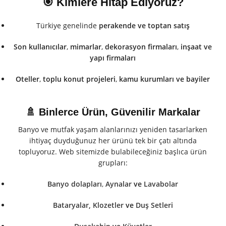
🎯 Kimlere Hitap Ediyoruz?
Türkiye genelinde
perakende ve toptan satış
Son kullanıcılar
,
mimarlar
,
dekorasyon firmaları
,
inşaat ve
yapı firmaları
Oteller
,
toplu konut projeleri
,
kamu kurumları
ve
bayiler
🚿 Binlerce Ürün, Güvenilir Markalar
Banyo ve mutfak yaşam alanlarınızı yeniden tasarlarken
ihtiyaç duyduğunuz her ürünü tek bir çatı altında
topluyoruz. Web sitemizde bulabileceğiniz başlıca ürün
grupları:
Banyo dolapları
,
Aynalar
ve
Lavabolar
Bataryalar
,
Klozetler
ve
Duş Setleri