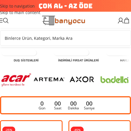
Skip to navigation
Skip to main content
DUŞ SİSTEMLERİ
İNDİRİMLİ FIRSAT ÜRÜNLERİ
HAVLU
0
00
00
00
Gün
Saat
Dakika
Saniye
-25%
-33%
-45%
-4