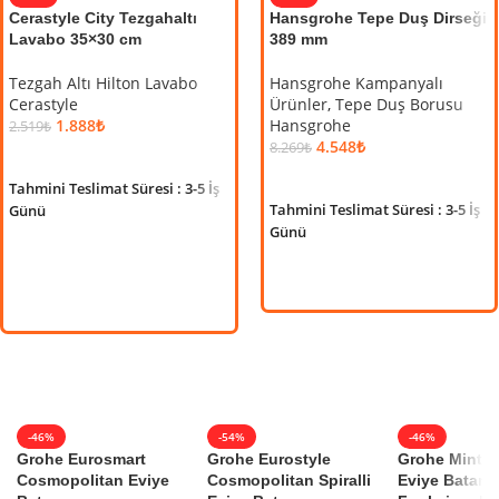
Cerastyle City Tezgahaltı
ECA Mina Rozetli Ankastre
Hansgrohe Tepe Duş Dirseği
ECA
Lavabo 35×30 cm
Lavabo Bataryası
389 mm
Bat
Duz
Tezgah Altı Hilton Lavabo
Ankastre Lavabo Bataryası
Hansgrohe Kampanyalı
10
Cerastyle
Eca
Ürünler
,
Tepe Duş Borusu
1.888
₺
Hansgrohe
6.470
₺
Ank
2.519
₺
9.655
₺
4.548
₺
Üç 
8.269
₺
SEPETE EKLE
SEPETE EKLE
Eca
SEPETE EKLE
Tahmini Teslimat Süresi : 3-5 İş
41.
Tahmini Teslimat Süresi : 3-5 İş
Günü
S
Tahmini Teslimat Süresi : 3-5 İş
Günü
Günü
Tahm
Gü
-46%
-54%
-46%
Grohe Eurosmart
Grohe Eurostyle
Grohe Minta S
Cosmopolitan Eviye
Cosmopolitan Spiralli
Eviye Batarya