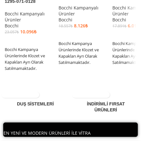
1295-071-0128
Bocchi Kampanyalı
Bocchi Kampa
Bocchi Kampanyalı
Ürünler
Ürünler
Ürünler
Bocchi
Bocchi
Bocchi
8.126
₺
6.015
18.557
₺
17.891
₺
10.096
₺
23.057
₺
SEPETE EKLE
SEPETE EKLE
SEPETE EKLE
Bocchi Kampanya
Bocchi Kampa
Bocchi Kampanya
Ürünlerinde Klozet ve
Ürünlerinde Kl
Ürünlerinde Klozet ve
Kapakları Ayrı Olarak
Kapakları Ayrı 
Kapakları Ayrı Olarak
Satılmamaktadır.
Satılmamaktadı
Satılmamaktadır.
DUŞ SİSTEMLERİ
İNDİRİMLİ FIRSAT
ÜRÜNLERİ
EN YENİ VE MODERN ÜRÜNLERİ İLE VİTRA