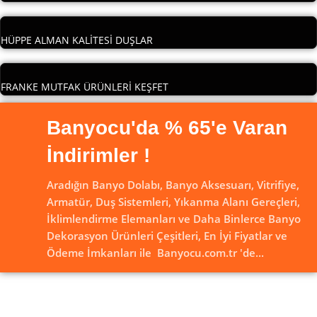
HÜPPE ALMAN KALİTESİ DUŞLAR
FRANKE MUTFAK ÜRÜNLERİ KEŞFET
Banyocu'da % 65'e Varan
İndirimler !
Aradığın Banyo Dolabı, Banyo Aksesuarı, Vitrifiye,
Armatür, Duş Sistemleri, Yıkanma Alanı Gereçleri,
İklimlendirme Elemanları ve Daha Binlerce Banyo
Dekorasyon Ürünleri Çeşitleri, En İyi Fiyatlar ve
Ödeme İmkanları ile Banyocu.com.tr 'de...