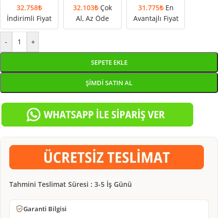
32.758
₺
32.103
₺
Çok
31.775
₺
En
İndirimli Fiyat
Al, Az Öde
Avantajlı Fiyat
-
+
SEPETE EKLE
ŞIMDI SATIN AL
Tahmini Teslimat Süresi : 3-5 İş Günü
Garanti Bilgisi