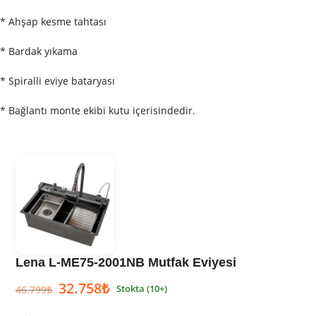
* Ahşap kesme tahtası
* Bardak yıkama
* Spiralli eviye bataryası
* Bağlantı monte ekibi kutu içerisindedir.
Lena L-ME75-2001NB Mutfak Eviyesi
32.758
₺
Stokta (10+)
46.799
₺