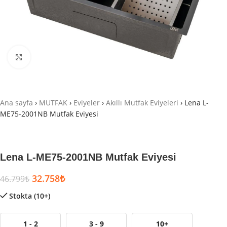
Büyütmek için tıklayın
Ana sayfa
›
MUTFAK
›
Eviyeler
›
Akıllı Mutfak Eviyeleri
›
Lena L-
ME75-2001NB Mutfak Eviyesi
Lena L-ME75-2001NB Mutfak Eviyesi
32.758
₺
46.799
₺
Stokta (10+)
1 - 2
3 - 9
10+