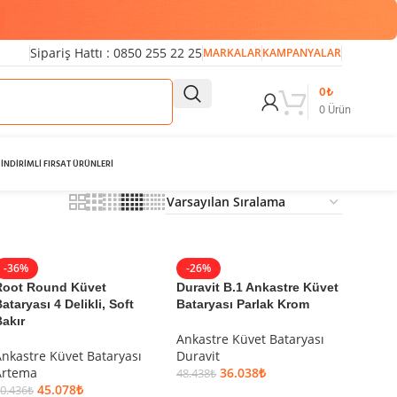
Sipariş Hattı : 0850 255 22 25
MARKALAR
KAMPANYALAR
0
₺
0
Ürün
İNDİRİMLİ FIRSAT ÜRÜNLERİ
-36%
-26%
Root Round Küvet
Duravit B.1 Ankastre Küvet
ataryası 4 Delikli, Soft
Bataryası Parlak Krom
akır
Ankastre Küvet Bataryası
nkastre Küvet Bataryası
Duravit
Artema
36.038
₺
48.438
₺
45.078
₺
0.436
₺