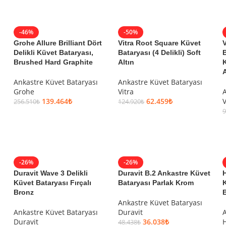
-46%
-50%
Grohe Allure Brilliant Dört
Vitra Root Square Küvet
V
Delikli Küvet Bataryası,
Bataryası (4 Delikli) Soft
B
Brushed Hard Graphite
Altın
K
A
Ankastre Küvet Bataryası
Ankastre Küvet Bataryası
Grohe
Vitra
A
139.464
₺
62.459
₺
V
256.510
₺
124.920
₺
9
SEPETE EKLE
SEPETE EKLE
-26%
-26%
Duravit Wave 3 Delikli
Duravit B.2 Ankastre Küvet
Küvet Bataryası Fırçalı
Bataryası Parlak Krom
Bronz
B
Ankastre Küvet Bataryası
Ankastre Küvet Bataryası
Duravit
A
Duravit
36.038
₺
48.438
₺