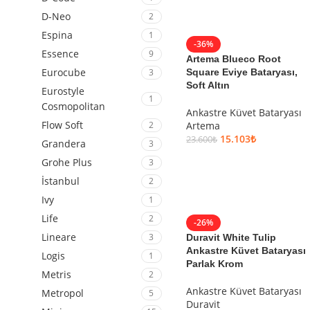
D-Neo
2
Espina
1
-36%
Essence
9
Artema Blueco Root
Eurocube
Square Eviye Bataryası,
3
Soft Altın
Eurostyle
1
Cosmopolitan
Ankastre Küvet Bataryası
Flow Soft
Artema
2
15.103
₺
23.600
₺
Grandera
3
SEPETE EKLE
Grohe Plus
3
İstanbul
2
Ivy
1
Life
2
-26%
Lineare
3
Duravit White Tulip
Ankastre Küvet Bataryası
Logis
1
Parlak Krom
Metris
2
Ankastre Küvet Bataryası
Metropol
5
Duravit