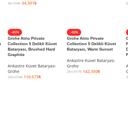
34.301
₺
46.104
₺
5
SEPETE EKLE
SEPETE EKLE
-46%
-46%
Grohe Atrio Private
Grohe Atrio Private
G
h
Collection 5 Delikli Küvet
Collection 5 Delikli Küvet
P
Bataryası, Brushed Hard
Bataryası, Warm Sunset
D
Graphite
Ankastre Küvet Bataryası
Ankastre Küvet Bataryası
Grohe
A
Grohe
142.350
₺
261.817
₺
110.573
₺
203.374
₺
3
SEPETE EKLE
SEPETE EKLE