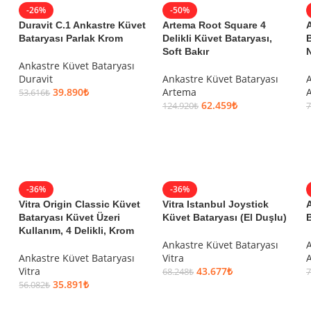
-26%
-50%
Duravit C.1 Ankastre Küvet
Artema Root Square 4
Bataryası Parlak Krom
Delikli Küvet Bataryası,
B
Soft Bakır
N
Ankastre Küvet Bataryası
Duravit
Ankastre Küvet Bataryası
A
39.890
₺
Artema
53.616
₺
62.459
₺
124.920
₺
7
SEPETE EKLE
SEPETE EKLE
-36%
-36%
Vitra Origin Classic Küvet
Vitra Istanbul Joystick
Bataryası Küvet Üzeri
Küvet Bataryası (El Duşlu)
B
Kullanım, 4 Delikli, Krom
Ankastre Küvet Bataryası
A
Ankastre Küvet Bataryası
Vitra
Vitra
43.677
₺
68.248
₺
7
35.891
₺
56.082
₺
SEPETE EKLE
SEPETE EKLE