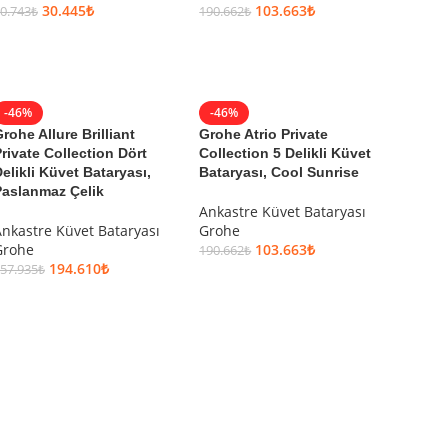
30.445
₺
103.663
₺
0.743
₺
190.662
₺
SEPETE EKLE
SEPETE EKLE
-46%
-46%
rohe Allure Brilliant
Grohe Atrio Private
rivate Collection Dört
Collection 5 Delikli Küvet
elikli Küvet Bataryası,
Bataryası, Cool Sunrise
Paslanmaz Çelik
Ankastre Küvet Bataryası
nkastre Küvet Bataryası
Grohe
Grohe
103.663
₺
190.662
₺
194.610
₺
57.935
₺
SEPETE EKLE
SEPETE EKLE