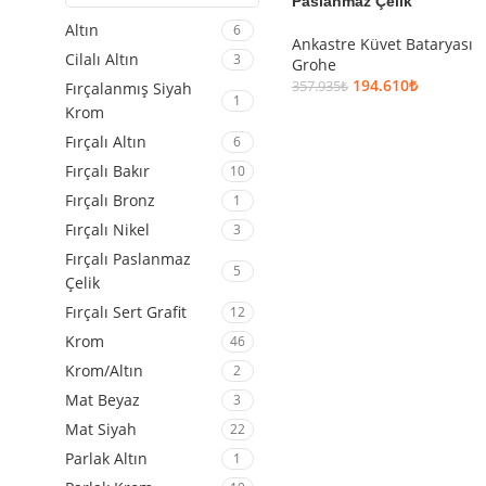
Paslanmaz Çelik
Altın
6
Ankastre Küvet Bataryası
Cilalı Altın
3
Grohe
194.610
₺
357.935
₺
Fırçalanmış Siyah
1
Krom
SEPETE EKLE
Fırçalı Altın
6
Fırçalı Bakır
10
Fırçalı Bronz
1
Fırçalı Nikel
3
Fırçalı Paslanmaz
5
Çelik
Fırçalı Sert Grafit
12
Krom
46
Krom/Altın
2
Mat Beyaz
3
Mat Siyah
22
Parlak Altın
1