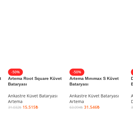
SEPETE EKLE
SEPETE EKLE
-50%
-50%
t
Artema Root Square Küvet
Artema Mınımax S Küvet
D
Bataryası
Bataryası
B
Ankastre Küvet Bataryası
Ankastre Küvet Bataryası
A
Artema
Artema
D
15.515
₺
31.546
₺
31.032
₺
63.094
₺
3
SEPETE EKLE
SEPETE EKLE