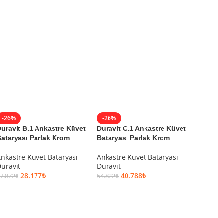
SEPETE EKLE
SEPETE EKLE
-26%
-26%
uravit B.1 Ankastre Küvet
Duravit C.1 Ankastre Küvet
ataryası Parlak Krom
Bataryası Parlak Krom
nkastre Küvet Bataryası
Ankastre Küvet Bataryası
uravit
Duravit
28.177
₺
40.788
₺
7.872
₺
54.822
₺
SEPETE EKLE
SEPETE EKLE