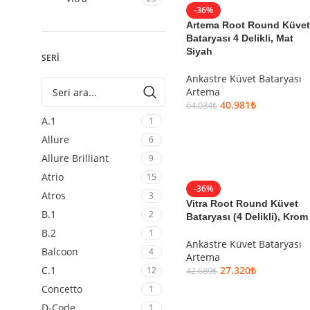
-36%
Artema Root Round Küvet
Bataryası 4 Delikli, Mat
Siyah
SERİ
Ankastre Küvet Bataryası
Artema
40.981
₺
64.034
₺
A.1
1
SEPETE EKLE
Allure
6
Allure Brilliant
9
Atrio
15
-36%
Atros
3
Vitra Root Round Küvet
B.1
2
Bataryası (4 Delikli), Krom
B.2
1
Ankastre Küvet Bataryası
Balcoon
4
Artema
27.320
₺
C.1
12
42.689
₺
Concetto
1
SEPETE EKLE
D-Code
1