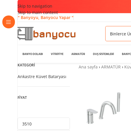
Skip to navigation
Skip to main content
" Banyoyu, Banyocu Yapar "
BANYO DOLABI
VİTRİFİYE
ARMATÜR
DUŞ SİSTEMLERİ
BANYO
KATEGORİ
Ana sayfa
›
ARMATÜR
›
Küv
Ankastre Küvet Bataryası
FİYAT