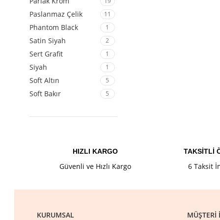
Parlak Krom
19
Paslanmaz Çelik
11
Phantom Black
1
Satin Siyah
2
Sert Grafit
1
Siyah
1
Soft Altın
5
Soft Bakır
5
HIZLI KARGO
TAKSİTLİ
Güvenli ve Hızlı Kargo
6 Taksit 
KURUMSAL
MÜŞTERI İ