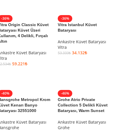
-36%
-36%
itra Origin Classic Küvet
Vitra Istanbul Küvet
ataryası Küvet Üzeri
Bataryası
ullanım, 4 Delikli, Fırçalı
ltın
Ankastre Küvet Bataryası
Vitra
nkastre Küvet Bataryası
34.132
₺
53.333
₺
itra
SEPETE EKLE
59.221
₺
2.534
₺
SEPETE EKLE
-40%
-46%
Hansgrohe Metropol Krom
Grohe Atrio Private
Küvet Kenarı Banyo
Collection 5 Delikli Küvet
ataryası 32551000
Bataryası, Warm Sunset
nkastre Küvet Bataryası
Ankastre Küvet Bataryası
Hansgrohe
Grohe