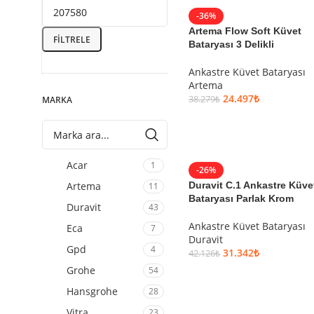
-36%
Artema Flow Soft Küvet
FILTRELE
Bataryası 3 Delikli
Ankastre Küvet Bataryası
Artema
24.497
₺
38.279
₺
MARKA
SEPETE EKLE
Acar
1
-26%
Artema
Duravit C.1 Ankastre Küve
11
Bataryası Parlak Krom
Duravit
43
Ankastre Küvet Bataryası
Eca
7
Duravit
Gpd
4
31.342
₺
42.126
₺
Grohe
54
SEPETE EKLE
Hansgrohe
28
Vitra
23