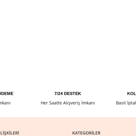
 ÖDEME
7/24 DESTEK
KOL
İmkanı
Her Saatte Alışveriş İmkanı
Basit İpta
LIŞKILERI
KATEGORILER