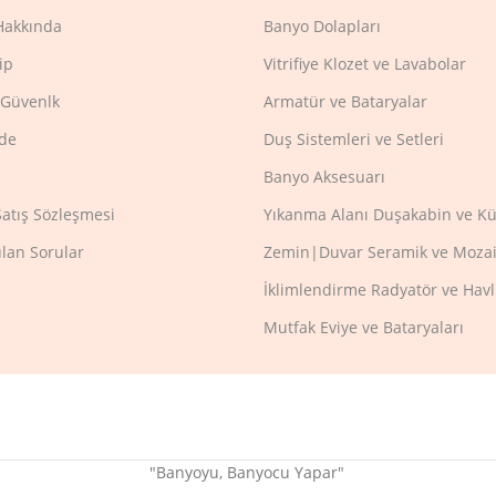
Hakkında
Banyo Dolapları
ip
Vitrifiye Klozet ve Lavabolar
e Güvenlk
Armatür ve Bataryalar
ade
Duş Sistemleri ve Setleri
Banyo Aksesuarı
Satış Sözleşmesi
Yıkanma Alanı Duşakabin ve Kü
ulan Sorular
Zemin|Duvar Seramik ve Mozai
İklimlendirme Radyatör ve Hav
Mutfak Eviye ve Bataryaları
"Banyoyu, Banyocu Yapar"