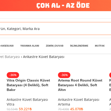
 AKSESUARI
YIKANMA ALANI
ZEMİN | DUVAR
İKLİMLENDİRME
MUTFAK
et Bataryası
›
Ankastre Küvet Bataryası
-36%
-36%
Vitra Origin Classic Küvet
Artema Root Round Küvet
Bataryası (4 Delikli), Soft
Bataryası 4 Delikli, Soft
B
Bakır
Altın
B
Ankastre Küvet Bataryası
Ankastre Küvet Bataryası
A
Vitra
Artema
59.221
₺
45.078
₺
92.534
₺
70.436
₺
7