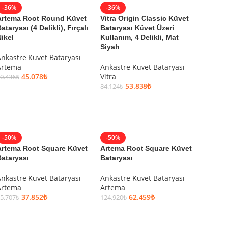
-36%
-36%
Artema Root Round Küvet
Vitra Origin Classic Küvet
ataryası (4 Delikli), Fırçalı
Bataryası Küvet Üzeri
ikel
Kullanım, 4 Delikli, Mat
Siyah
nkastre Küvet Bataryası
Artema
Ankastre Küvet Bataryası
45.078
₺
Vitra
0.436
₺
53.838
₺
84.124
₺
SEPETE EKLE
SEPETE EKLE
-50%
-50%
Artema Root Square Küvet
Artema Root Square Küvet
ataryası
Bataryası
nkastre Küvet Bataryası
Ankastre Küvet Bataryası
Artema
Artema
37.852
₺
62.459
₺
5.707
₺
124.920
₺
SEPETE EKLE
SEPETE EKLE