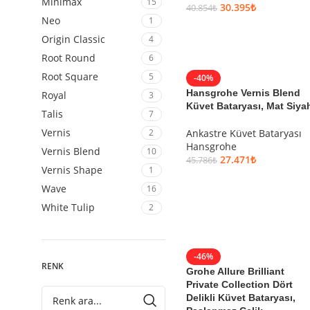
Minimax
15
30.395
₺
40.854
₺
Neo
1
SEPETE EKLE
Origin Classic
4
Root Round
6
Root Square
5
-40%
Hansgrohe Vernis Blend
Royal
3
Küvet Bataryası, Mat Siya
Talis
7
Vernis
Ankastre Küvet Bataryası
2
Hansgrohe
Vernis Blend
10
27.471
₺
45.786
₺
Vernis Shape
1
SEPETE EKLE
Wave
16
White Tulip
2
-46%
RENK
Grohe Allure Brilliant
Private Collection Dört
Delikli Küvet Bataryası,