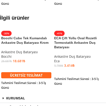
Günü
Günü
İlgili ürünler
-30%
-41%
Bocchi Cube Tek Kumandalı
ECA Çift Yollu Oval Rozetli
Ankastre Duş Bataryası Krom
Termostatik Ankastre Duş
Bataryası
Ankastre Duş Bataryası
Bocchi
Ankastre Duş Bataryası
18.681
₺
Eca
26.687
₺
3.414
₺
5.786
₺
SEPETE EKLE
SEPETE EKLE
Tahmini Teslimat Süresi : 3-5 İş
Tahmini Teslimat Süresi : 3-5 İş
Günü
Günü
KURUMSAL