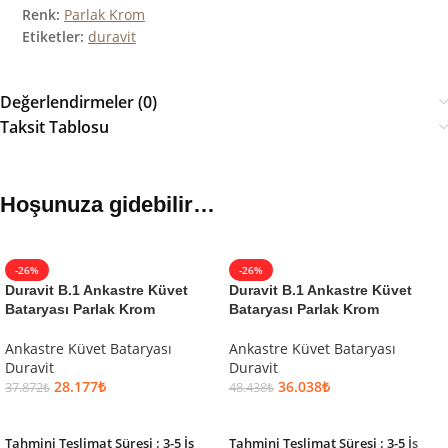
Renk:
Parlak Krom
Etiketler:
duravit
Değerlendirmeler (0)
Taksit Tablosu
Hoşunuza gidebilir…
-26%
-26%
Duravit B.1 Ankastre Küvet
Duravit B.1 Ankastre Küvet
Bataryası Parlak Krom
Bataryası Parlak Krom
Ankastre Küvet Bataryası
Ankastre Küvet Bataryası
Duravit
Duravit
28.177
₺
36.038
₺
37.872
₺
48.438
₺
SEPETE EKLE
SEPETE EKLE
Tahmini Teslimat Süresi : 3-5 İş
Tahmini Teslimat Süresi : 3-5 İş