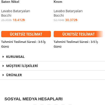
Saten Nikel
Krom
Lavabo Bataryaları
Lavabo Bataryaları
Bocchi
Bocchi
18.412
₺
30.372
₺
26.303
₺
52.184
₺
SEPETE EKLE
SEPETE EKLE
Tahmini Teslimat Süresi : 3-5 İş
Tahmini Teslimat Süresi : 3-5 İş
Günü
Günü
KURUMSAL
MÜŞTERİ İLİŞKİLERİ
ÜRÜNLER
SOSYAL MEDYA HESAPLARI