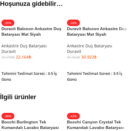
Hoşunuza gidebilir…
-26%
-26%
Duravit Balcoon Ankastre Duş
Duravit Balcoon Ankastre Duş
Bataryası Mat Siyah
Bataryası Mat Siyah
Ankastre Duş Bataryası
Ankastre Duş Bataryası
Duravit
Duravit
22.164
₺
30.922
₺
29.790
₺
41.562
₺
SEPETE EKLE
SEPETE EKLE
Tahmini Teslimat Süresi : 3-5 İş
Tahmini Teslimat Süresi : 3-5 İş
Günü
Günü
İlgili ürünler
-30%
-42%
Bocchi Burlington Tek
Bocchi Canyon Crystal Tek
Kumandalı Lavabo Bataryası
Kumandalı Lavabo Bataryası