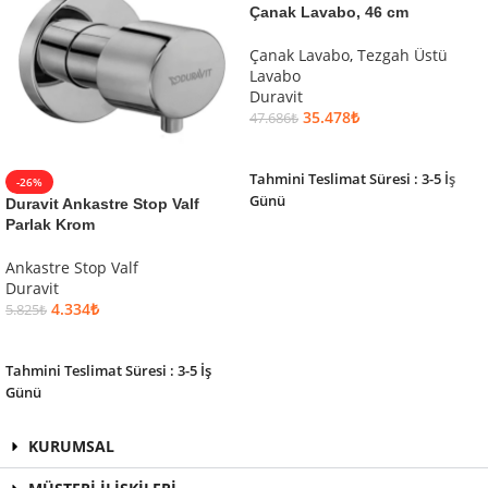
Çanak Lavabo, 46 cm
Çanak Lavabo
,
Tezgah Üstü
Lavabo
Duravit
35.478
₺
47.686
₺
SEPETE EKLE
Tahmini Teslimat Süresi : 3-5 İş
-26%
Günü
Duravit Ankastre Stop Valf
Parlak Krom
Ankastre Stop Valf
Duravit
4.334
₺
5.825
₺
SEPETE EKLE
Tahmini Teslimat Süresi : 3-5 İş
Günü
KURUMSAL