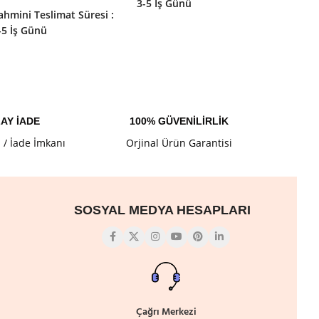
3-5 İş Günü
3-5 İş 
ahmini Teslimat Süresi :
-5 İş Günü
AY İADE
100% GÜVENİLİRLİK
l / İade İmkanı
Orjinal Ürün Garantisi
SOSYAL MEDYA HESAPLARI
Çağrı Merkezi