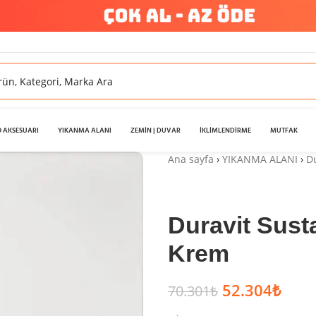
 AKSESUARI
YIKANMA ALANI
ZEMİN | DUVAR
İKLİMLENDİRME
MUTFAK
Ana sayfa
›
YIKANMA ALANI
›
D
Duravit Sust
Krem
52.304
₺
70.301
₺