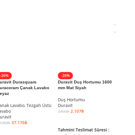
-26%
-26%
-26%
uravit Durasquare
Duravit Duş Hortumu 1600
Duravit
uraceram Çanak Lavabo
mm Mat Siyah
Kanalsı
eyaz
Duş Hortumu
Asma K
anak Lavabo
,
Tezgah Üstü
Duravit
Duravit
avabo
2.107
₺
2.832
₺
46.562
₺
uravit
SEPETE EKLE
SEPET
37.176
₺
9.968
₺
Tahmini Teslimat Süresi :
Tahmini
SEPETE EKLE