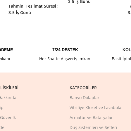
3-5 İş Günü
:
Tahmini Teslimat Süresi :
T
3-5 İş Günü
3
 ÖDEME
7/24 DESTEK
KOL
İmkanı
Her Saatte Alışveriş İmkanı
Basit İpta
LIŞKILERI
KATEGORILER
Hakkında
Banyo Dolapları
ip
Vitrifiye Klozet ve Lavabolar
e Güvenlk
Armatür ve Bataryalar
ade
Duş Sistemleri ve Setleri