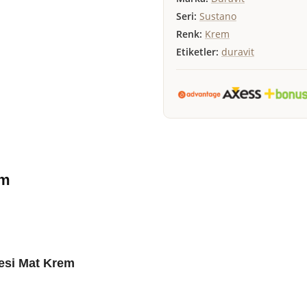
Seri:
Sustano
Renk:
Krem
Etiketler:
duravit
em
esi Mat Krem