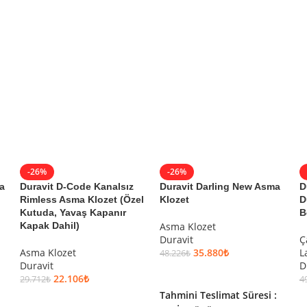
-26%
-26%
a
Duravit D-Code Kanalsız
Duravit Darling New Asma
D
Rimless Asma Klozet (Özel
Klozet
D
Kutuda, Yavaş Kapanır
B
Kapak Dahil)
Asma Klozet
Duravit
Ç
Asma Klozet
35.880
₺
L
48.226
₺
Duravit
D
SEPETE EKLE
22.106
₺
29.712
₺
4
Tahmini Teslimat Süresi :
SEPETE EKLE