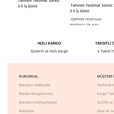
Tahmini Teslimat Süresi :
Tahmini Teslimat Süresi 
3-5 İş Günü
3-5 İş Günü
-Gömme rezervuar
markanız ile aynı
olduğundan emin olunuz.
HIZLI KARGO
TAKSİTLİ
Güvenli ve Hızlı Kargo
6 Taksit 
KURUMSAL
MÜŞTERI İ
Banyocu Hakkında
Teslimat 
Banka Hesaplarımız
Kargo Tak
Banyocu Kampanyalar
Gizlilik v
Markalar
İptal ve İ