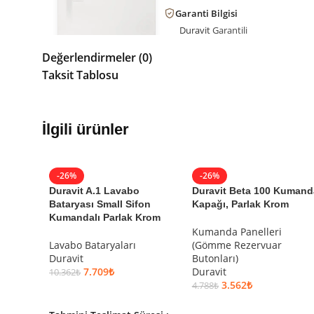
Garanti Bilgisi
Duravit
Garantili
Değerlendirmeler (0)
Ürün Kodu:
720278620000000
Taksit Tablosu
Kategori:
Duş Teknesi
Marka:
Duravit
Seri:
Sustano
Renk:
Krem
İlgili ürünler
Etiketler:
duravit
-26%
-26%
Duravit A.1 Lavabo
Duravit Beta 100 Kumand
Bataryası Small Sifon
Kapağı, Parlak Krom
Kumandalı Parlak Krom
Kumanda Panelleri
Lavabo Bataryaları
(Gömme Rezervuar
Duravit
Butonları)
7.709
₺
Duravit
10.362
₺
3.562
₺
4.788
₺
SEPETE EKLE
SEPETE EKLE