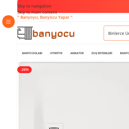
Skip to navigation
Skip to main content
" Banyoyu, Banyocu Yapar "
BANYO DOLABI
VİTRİFİYE
ARMATÜR
DUŞ SİSTEMLERİ
BANYO
-26%