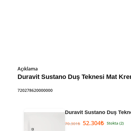
Açıklama
Duravit Sustano Duş Teknesi Mat Kr
720278620000000
Duravit Sustano Duş Tekn
52.304
₺
Stokta (2)
70.301
₺