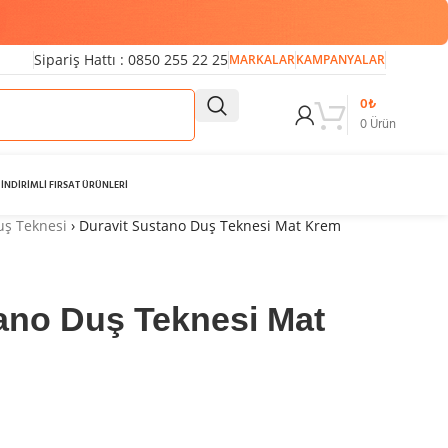
Sipariş Hattı : 0850 255 22 25
MARKALAR
KAMPANYALAR
0
₺
0
Ürün
İNDİRİMLİ FIRSAT ÜRÜNLERİ
uş Teknesi
›
Duravit Sustano Duş Teknesi Mat Krem
ano Duş Teknesi Mat