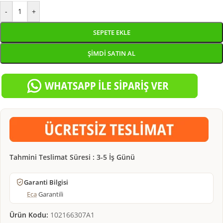
-
+
SEPETE EKLE
ŞIMDI SATIN AL
Tahmini Teslimat Süresi : 3-5 İş Günü
Garanti Bilgisi
Eca
Garantili
Ürün Kodu:
102166307A1