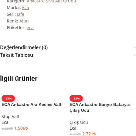
Kategori:
Ankastre Sıva Altı Grubu
Marka:
Eca
Seri:
Life
Renk:
Altın
Etiketler:
eca
Değerlendirmeler (0)
Taksit Tablosu
İlgili ürünler
-33%
-33%
ECA Ankastre Ara Kesme Valfi
ECA Ankastre Banyo Bataryası
Çıkış Ucu
Stop Valf
Eca
Çıkış Ucu
1.506
₺
Eca
2.250
₺
2.721
₺
4.062
₺