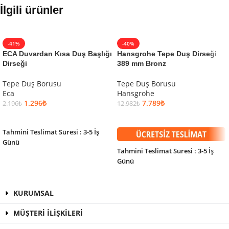
İlgili ürünler
-41%
-40%
ECA Duvardan Kısa Duş Başlığı
Hansgrohe Tepe Duş Dirseği
Dirseği
389 mm Bronz
Tepe Duş Borusu
Tepe Duş Borusu
Eca
Hansgrohe
1.296
₺
7.789
₺
2.196
₺
12.982
₺
SEPETE EKLE
SEPETE EKLE
Tahmini Teslimat Süresi : 3-5 İş
Günü
Tahmini Teslimat Süresi : 3-5 İş
Günü
KURUMSAL
MÜŞTERİ İLİŞKİLERİ