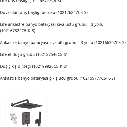
Life duş başlığı (102145777C5-S)
Duvardan duş başlığı borusu (102126247C5-S)
Life ankastre banyo bataryası sıva üstü grubu – 3 yollu
(102167322C5-K-S)
Ankastre banyo bataryası sıva altı grubu – 3 yollu (102166307C5-S)
Life el duşu grubu (102127546C5-S)
Duş çıkış dirseği (102199926C5-K-S)
Ankastre banyo bataryası çıkış ucu grubu (102159777C5-K-S)