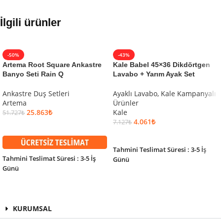
İlgili ürünler
-50%
-43%
Artema Root Square Ankastre
Kale Babel 45×36 Dikdörtgen
Banyo Seti Rain Q
Lavabo + Yarım Ayak Set
Ankastre Duş Setleri
Ayaklı Lavabo
,
Kale Kampanyalı
Artema
Ürünler
25.863
₺
Kale
51.727
₺
4.061
₺
7.127
₺
SEPETE EKLE
SEPETE EKLE
Tahmini Teslimat Süresi : 3-5 İş
Tahmini Teslimat Süresi : 3-5 İş
Günü
Günü
KURUMSAL