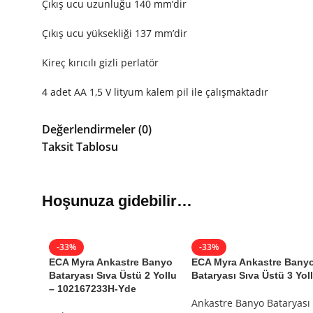
Çıkış ucu uzunluğu 140 mm’dir
Çıkış ucu yüksekliği 137 mm’dir
Kireç kırıcılı gizli perlatör
4 adet AA 1,5 V lityum kalem pil ile çalışmaktadır
Ağır kimyasal kullanmayınız.
Değerlendirmeler (0)
Taksit Tablosu
Renk : Krom
Banyocu.com.tr Online Banyo Mağazamızda
Tüm ECA Mar
Ürünleri
Hoşunuza gidebilir…
En Uygun
ECA
Armatürler
,
ECA
Bataryalar, ECA Duş Setler
Bataryaları,
ECA
Tamamlayıcılar
ve
ECA
Banyo Aksesuarla
-33%
-33%
ECA Myra Ankastre Banyo
ECA Myra Ankastre Bany
Bataryası Sıva Üstü 2 Yollu
Bataryası Sıva Üstü 3 Yol
– 102167233H-Yde
Çevre dostu ürünleriyle Türkiye’de bilinçli yapı oluşumu
Ankastre Banyo Bataryası