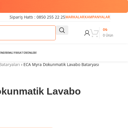
Sipariş Hattı : 0850 255 22 25
MARKALAR
KAMPANYALAR
0
₺
0
Ürün
İNDİRİMLİ FIRSAT ÜRÜNLERİ
Bataryaları
›
ECA Myra Dokunmatik Lavabo Bataryası
kunmatik Lavabo