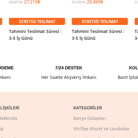
27.215
₺
23.065
₺
38.879
₺
32.951
₺
1
ilgilerimiz, mobil araçlarımız veya indirilebilir kataloglarımızla s
SEPETE EKLE
SEPETE EKLE
Bilinmesi
Tahmini Teslimat Süresi :
Tahmini Teslimat Süresi :
T
3-5 İş Günü
3-5 İş Günü
3
abo Bataryası
 ÖDEME
7/24 DESTEK
KOL
İmkanı
Her Saatte Alışveriş İmkanı
Basit İpta
LIŞKILERI
KATEGORILER
Hakkında
Banyo Dolapları
ip
Vitrifiye Klozet ve Lavabolar