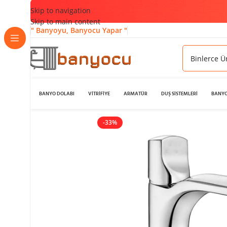
Skip to navigation
Skip to main content
" Banyoyu, Banyocu Yapar "
BANYO DOLABI
VİTRİFİYE
ARMATÜR
DUŞ SİSTEMLERİ
BANYO
-33%