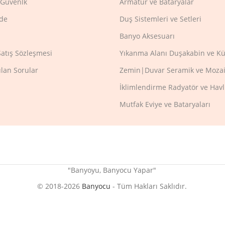
e Güvenlk
Armatür ve Bataryalar
ade
Duş Sistemleri ve Setleri
Banyo Aksesuarı
Satış Sözleşmesi
Yıkanma Alanı Duşakabin ve Kü
ulan Sorular
Zemin|Duvar Seramik ve Mozai
İklimlendirme Radyatör ve Hav
Mutfak Eviye ve Bataryaları
"Banyoyu, Banyocu Yapar"
© 2018-2026
Banyocu
- Tüm Hakları Saklıdır.