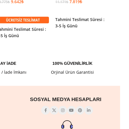
9.642
₺
7.819
₺
3.775
₺
11.171
₺
SEPET
ize planlama aşamasında ilham ve destek vermek istiyoruz.
SEPETE EKLE
SEPETE EKLE
 gereken: Biz satış sonrasında da güvenilir bir iş ortağız.
Tahmini Teslimat Süresi :
Tahmini
3-5 İş Günü
ahmini Teslimat Süresi :
3-5 İş 
-5 İş Günü
AY İADE
100% GÜVENİLİRLİK
l / İade İmkanı
Orjinal Ürün Garantisi
SOSYAL MEDYA HESAPLARI