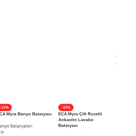
 El Duşları, ECA Banyo Bataryaları, ECA Duş
-33%
-33%
-33%
CA Myra Banyo Bataryası
ECA Myra Çift Rozetli
ECA Myr
Ankastre Lavabo
Ankastr
anyo Bataryaları
Bataryası
ş, hijyeni ön planda tutan armatürden seramiğe geniş
ca
Ankastr