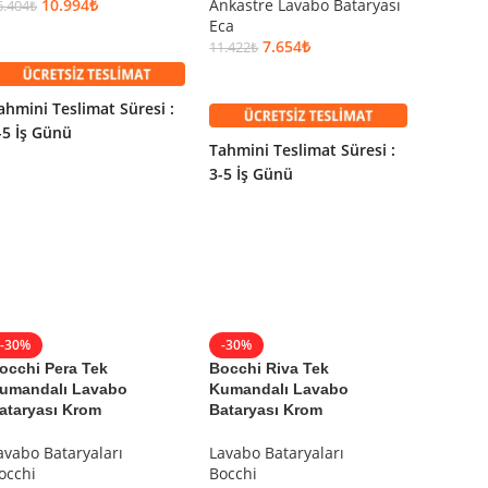
10.994
₺
Ankastre Lavabo Bataryası
Eca
6.404
₺
Eca
11.479
₺
SEPETE EKLE
7.654
₺
11.422
₺
SEPET
SEPETE EKLE
Tahmini
ahmini Teslimat Süresi :
3-5 İş 
-5 İş Günü
Tahmini Teslimat Süresi :
3-5 İş Günü
-30%
-30%
-30%
Size İlham ve Destek Vermemize İzin Verin
occhi Pera Tek
Bocchi Riva Tek
Fontan
umandalı Lavabo
Kumandalı Lavabo
Batarya
ataryası Krom
Bataryası Krom
5
nolu
WhatsApp
ve
Çağrı Merkezi
Merkezi hattımızdan
Lavabo 
avabo Bataryaları
Lavabo Bataryaları
Fontan
ımlarınız için yaratıcı fikirler
ve
öneriler
bulabilirsiniz.
occhi
Bocchi
17.999
₺