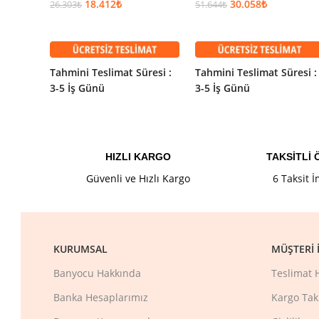
18.412
₺
30.058
₺
26.303
₺
51.644
₺
Online b
SEPETE EKLE
SEPETE EKLE
Tahmini Teslimat Süresi :
Tahmini Teslimat Süresi :
3-5 İş Günü
3-5 İş Günü
ECA Myra Dokunmatik Lav
82.152
₺
122.573
₺
Garanti Bilgisi
HIZLI KARGO
TAKSİTLİ
Eca
Garantili
Güvenli ve Hızlı Kargo
6 Taksit 
Ürün Kodu:
102188031H
Kategori:
Lavabo Bataryaları
Marka:
Eca
Seri:
Myra
KURUMSAL
MÜŞTERI İ
Renk:
Krom
Banyocu Hakkında
Teslimat 
Etiketler:
eca
Banka Hesaplarımız
Kargo Tak