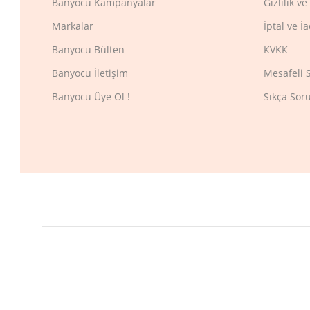
Banyocu Kampanyalar
Gizlilik v
Markalar
İptal ve İ
Banyocu Bülten
KVKK
Banyocu İletişim
Mesafeli 
Banyocu Üye Ol !
Sıkça Sor