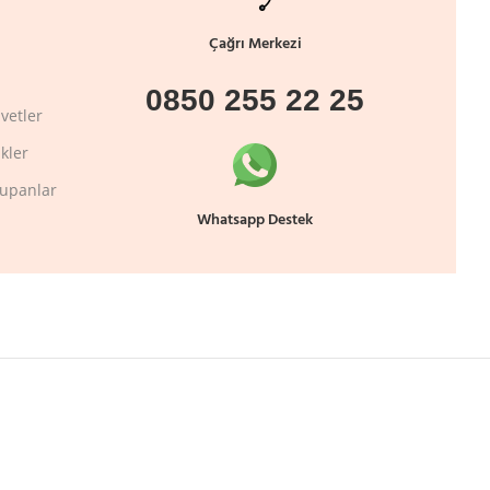
Çağrı Merkezi
0850 255 22 25
vetler
kler
lupanlar
Whatsapp Destek