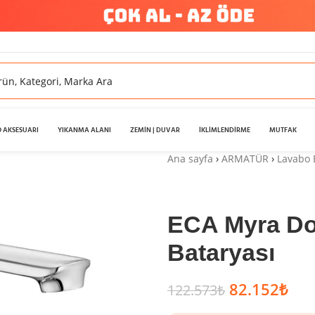
 AKSESUARI
YIKANMA ALANI
ZEMİN | DUVAR
İKLİMLENDİRME
MUTFAK
Ana sayfa
›
ARMATÜR
›
Lavabo 
ECA Myra Do
Bataryası
82.152
₺
122.573
₺