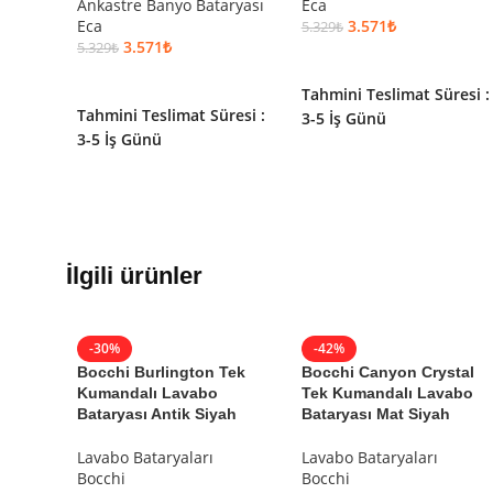
ürün yelpazesi ile gelecek nesillere aydınlık bir yarın bıra
Ankastre Banyo Bataryası
Eca
Eca
3.571
₺
5.329
₺
3.571
₺
5.329
₺
SEPETE EKLE
SEPETE EKLE
Kargo teslim süreleri, kargoya veriliş tarihinden itibaren m
Tahmini Teslimat Süresi :
Tahmini Teslimat Süresi :
3-5 İş Günü
3-5 İş Günü
Kargo teslimatlarında mesafelerden dolayı oluşabilecek
e
30 kg / desi ve üzeri teslimatlar araç üstü gerçekleşmekted
Kargonuzu teslim alırken hasarlı olabileceğini düşündüğ
İlgili ürünler
Aksi durumlarda ürünlerin
iadesi ve değişimi yapılamama
-30%
-42%
Bocchi Burlington Tek
Bocchi Canyon Crystal
Kumandalı Lavabo
Tek Kumandalı Lavabo
Bataryası Antik Siyah
Bataryası Mat Siyah
Lavabo Bataryaları
Lavabo Bataryaları
Bocchi
Bocchi