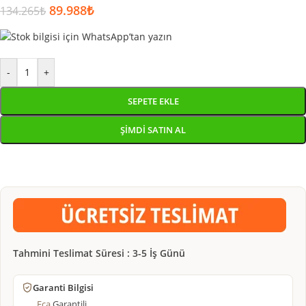
89.988
₺
134.265
₺
-
+
SEPETE EKLE
ŞIMDI SATIN AL
Tahmini Teslimat Süresi : 3-5 İş Günü
Garanti Bilgisi
Eca
Garantili