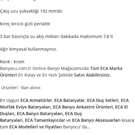
Çıkış ucu yüksekliği 192 mm’dir
Kireç kırıcılı gizli perlatör
3 bar basınçta su akış miktarı dakikada maksimum 7,8 lt
Ağır kimyasal kullanmayınız.
Renk : Krom
Banyocu.com.tr Online Banyo Mağazamızda
Tüm ECA Marka
Ürünleri
En Kolay ve En Hızlı Şekilde
Satın Alabilirsiniz.
Ürünleri
‘dan alınır.
En Uygun
ECA
Armatürler
,
ECA
Bataryalar, ECA Duş Setleri, ECA
Mutfak Eviye Bataryaları, ECA Banyo Ankastre Ürünleri, ECA El
Duşları, ECA Banyo Bataryaları, ECA Duş
Bataryaları,
ECA
Tamamlayıcılar
ve
ECA
Banyo Aksesuarları
kısaca
tüm
ECA
Modelleri ve Fiyatları
Banyocu’ da…