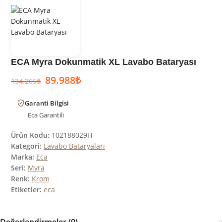
ECA Myra Dokunmatik XL Lavabo Bataryası
89.988
₺
134.265
₺
Garanti Bilgisi
Eca
Garantili
Ürün Kodu:
102188029H
Kategori:
Lavabo Bataryaları
Marka:
Eca
Seri:
Myra
Renk:
Krom
Etiketler:
eca
Değerlendirmeler (0)