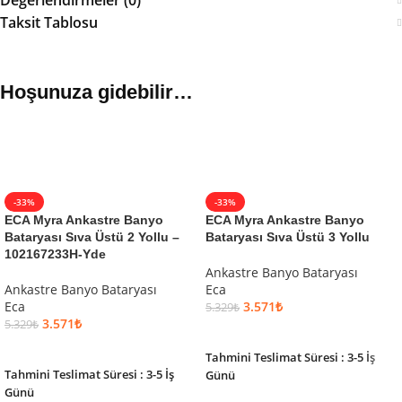
Taksit Tablosu
Hoşunuza gidebilir…
-33%
-33%
ECA Myra Ankastre Banyo
ECA Myra Ankastre Banyo
Bataryası Sıva Üstü 2 Yollu –
Bataryası Sıva Üstü 3 Yollu
102167233H-Yde
Ankastre Banyo Bataryası
Ankastre Banyo Bataryası
Eca
Eca
3.571
₺
5.329
₺
3.571
₺
5.329
₺
SEPETE EKLE
SEPETE EKLE
Tahmini Teslimat Süresi : 3-5 İş
Tahmini Teslimat Süresi : 3-5 İş
Günü
Günü