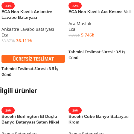
-33%
-22%
ECA Neo Klasik Ankastre
ECA Neo Klasik Ara Kesme Valfi
Lavabo Bataryası
Ara Musluk
Ankastre Lavabo Bataryası
Eca
Eca
5.746
₺
7.375
₺
36.111
₺
53.879
₺
SEPETE EKLE
SEPETE EKLE
Tahmini Teslimat Süresi : 3-5 İş
Günü
Tahmini Teslimat Süresi : 3-5 İş
Günü
İlgili ürünler
-30%
-30%
Bocchi Burlington El Duşlu
Bocchi Cube Banyo Bataryası
Banyo Bataryası Saten Nikel
Krom
Banyo Bataryaları
Banyo Bataryaları