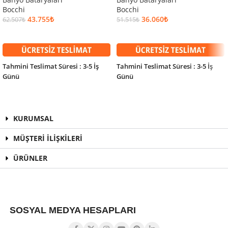
Bocchi
Bocchi
43.755
₺
36.060
₺
62.507
₺
51.515
₺
SEPETE EKLE
SEPETE EKLE
Tahmini Teslimat Süresi : 3-5 İş
Tahmini Teslimat Süresi : 3-5 İş
Günü
Günü
KURUMSAL
MÜŞTERİ İLİŞKİLERİ
ÜRÜNLER
SOSYAL MEDYA HESAPLARI