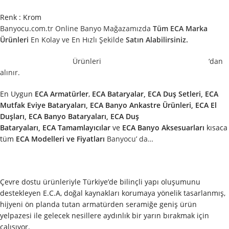
Renk : Krom
Banyocu.com.tr Online Banyo Mağazamızda
Tüm ECA Marka
Ürünleri
En Kolay ve En Hızlı Şekilde
Satın Alabilirsiniz.
Ürünleri
‘dan
alınır.
En Uygun
ECA
Armatürler
,
ECA
Bataryalar, ECA Duş Setleri, ECA
Mutfak Eviye Bataryaları, ECA Banyo Ankastre Ürünleri, ECA El
Duşları, ECA Banyo Bataryaları, ECA Duş
Bataryaları,
ECA
Tamamlayıcılar
ve
ECA
Banyo Aksesuarları
kısaca
tüm
ECA
Modelleri ve Fiyatları
Banyocu’ da…
Çevre dostu ürünleriyle Türkiye’de bilinçli yapı oluşumunu
destekleyen E.C.A, doğal kaynakları korumaya yönelik tasarlanmış,
hijyeni ön planda tutan armatürden seramiğe geniş ürün
yelpazesi ile gelecek nesillere aydınlık bir yarın bırakmak için
çalışıyor.