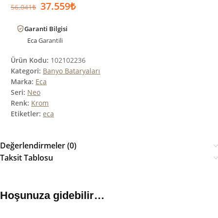
37.559
₺
56.041
₺
Garanti Bilgisi
Eca
Garantili
Ürün Kodu:
102102236
Kategori:
Banyo Bataryaları
Marka:
Eca
Seri:
Neo
Renk:
Krom
Etiketler:
eca
Değerlendirmeler (0)
Taksit Tablosu
Hoşunuza gidebilir…