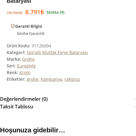
Bataryası
8.791
₺
Stokta (9)
18.984
₺
Garanti Bilgisi
Grohe
Garantili
Ürün Kodu:
31126004
Kategori:
Spiralli Mutfak Eviye Bataryası
Marka:
Grohe
Seri:
Eurostyle
Renk:
Krom
Etiketler:
grohe
,
Kampanya
,
rakipsiz
Değerlendirmeler (0)
Taksit Tablosu
Hoşunuza gidebilir…