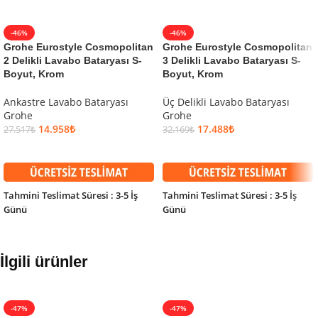
-46%
-46%
Grohe Eurostyle Cosmopolitan
Grohe Eurostyle Cosmopolitan
2 Delikli Lavabo Bataryası S-
3 Delikli Lavabo Bataryası S-
Boyut, Krom
Boyut, Krom
Ankastre Lavabo Bataryası
Üç Delikli Lavabo Bataryası
Grohe
Grohe
14.958
₺
17.488
₺
27.517
₺
32.169
₺
SEPETE EKLE
SEPETE EKLE
Tahmini Teslimat Süresi : 3-5 İş
Tahmini Teslimat Süresi : 3-5 İş
Günü
Günü
İlgili ürünler
-47%
-47%