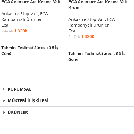
ECA Ankastre Ara Kesme Valfi
ECA Ankastre Ara Kesme Valfi
Krom
Ankastre Stop Valf
,
ECA
Kampanyalı Ürünler
Ankastre Stop Valf
,
ECA
Eca
Kampanyalı Ürünler
1.320
₺
Eca
2.474
₺
1.320
₺
2.474
₺
SEPETE EKLE
SEPETE EKLE
Tahmini Teslimat Süresi : 3-5 İş
Tahmini Teslimat Süresi : 3-5 İş
Günü
Günü
KURUMSAL
MÜŞTERİ İLİŞKİLERİ
ÜRÜNLER