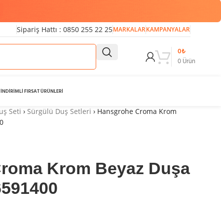
Sipariş Hattı : 0850 255 22 25
MARKALAR
KAMPANYALAR
0
₺
0
Ürün
İNDİRİMLİ FIRSAT ÜRÜNLERİ
uş Seti
›
Sürgülü Duş Setleri
›
Hansgrohe Croma Krom
0
Croma Krom Beyaz Duşa
6591400