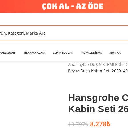
 AKSESUARI
YIKANMA ALANI
ZEMİN | DUVAR
İKLİMLENDİRME
MUTFAK
Ana sayfa
›
DUŞ SİSTEMLERİ
›
D
Beyaz Duşa Kabin Seti 2659140
Hansgrohe 
Kabin Seti 2
8.278
₺
13.797
₺