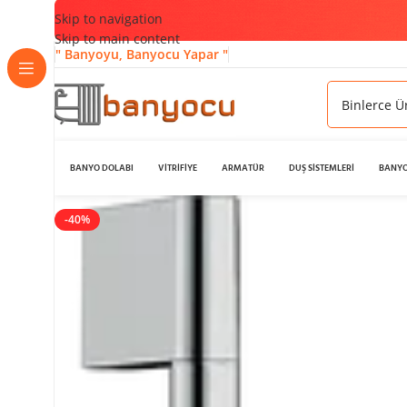
Skip to navigation
Skip to main content
" Banyoyu, Banyocu Yapar "
BANYO DOLABI
VİTRİFİYE
ARMATÜR
DUŞ SİSTEMLERİ
BANYO
-40%