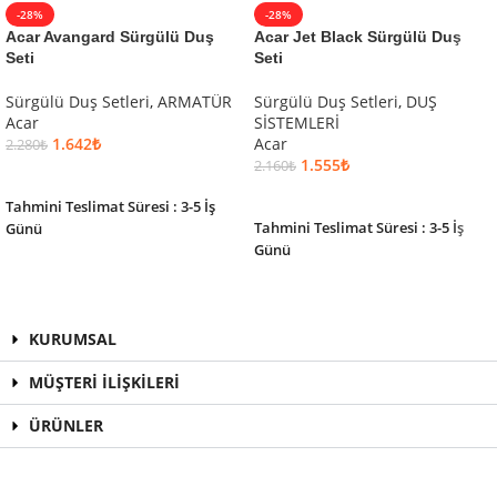
-28%
-28%
Acar Avangard Sürgülü Duş
Acar Jet Black Sürgülü Duş
Seti
Seti
Sürgülü Duş Setleri
,
ARMATÜR
Sürgülü Duş Setleri
,
DUŞ
Acar
SİSTEMLERİ
1.642
₺
Acar
2.280
₺
1.555
₺
2.160
₺
SEPETE EKLE
SEPETE EKLE
Tahmini Teslimat Süresi : 3-5 İş
Tahmini Teslimat Süresi : 3-5 İş
Günü
Günü
KURUMSAL
MÜŞTERİ İLİŞKİLERİ
ÜRÜNLER