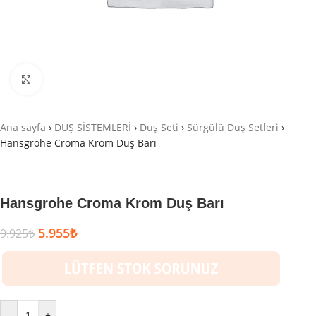
Büyütmek için tıklayın
Ana sayfa
›
DUŞ SİSTEMLERİ
›
Duş Seti
›
Sürgülü Duş Setleri
›
Hansgrohe Croma Krom Duş Barı
Hansgrohe Croma Krom Duş Barı
5.955
₺
9.925
₺
-
+